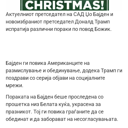
Актуелниот претседател на САД Џо Бајден и
новоизбраниот претседател Доналд Трамп
испратија различни пораки по повод Божик.
Бајден ги повика Американците на
размислување и обединување, додека Трамп ги
поздрави со серија објави на социјалните
мрежи.
Пораката на Бајден беше проследена со
прошетка низ Белата куќа, украсена за
празникот. Тој ги повика граѓаните да се
обединат и да заборават на несогласувањата.