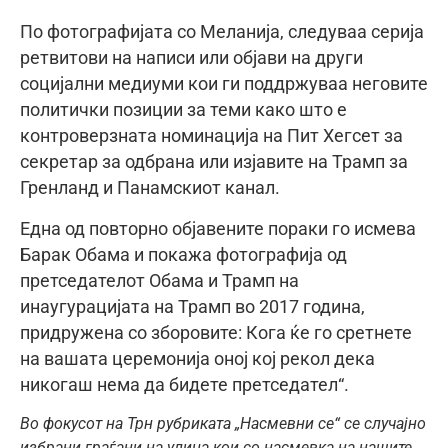
По фотографијата со Меланија, следуваа серија
ретвитови на написи или објави на други
социјални медиуми кои ги поддржуваа неговите
политички позиции за теми како што е
контроверзната номинација на Пит Хегсет за
секретар за одбрана или изјавите на Трамп за
Гренланд и Панамскиот канал.
Една од повторно објавените пораки го исмева
Барак Обама и покажа фотографија од
претседателот Обама и Трамп на
инаугурацијата на Трамп во 2017 година,
придружена со зборовите: Кога ќе го сретнете
на вашата церемонија оној кој рекол дека
никогаш нема да бидете претседател“.
Во фокусот на Трн рубриката „Насмевни се“ се случајно
избрани граѓани на улица кои со насмевка на нашите