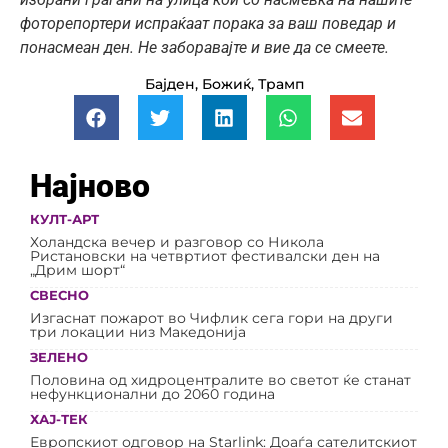
фоторепортери испраќаат порака за ваш поведар и
понасмеан ден. Не заборавајте и вие да се смеете.
Бајден
,
Божиќ
,
Трамп
Најново
КУЛТ-АРТ
Холандска вечер и разговор со Никола
Ристановски на четвртиот фестивалски ден на
„Дрим шорт“
СВЕСНО
Изгаснат пожарот во Чифлик сега гори на други
три локации низ Македонија
ЗЕЛЕНО
Половина од хидроцентралите во светот ќе станат
нефункционални до 2060 година
ХАЈ-ТЕК
Европскиот одговор на Starlink: Доаѓа сателитскиот