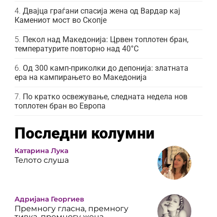
Двајца граѓани спасија жена од Вардар кај
Камениот мост во Скопје
Пекол над Македонија: Црвен топлотен бран,
температурите повторно над 40°C
Од 300 камп-приколки до депонија: златната
ера на кампирањето во Македонија
По кратко освежување, следната недела нов
топлотен бран во Европа
Последни колумни
Катарина Лука
Телото слуша
Адријана Георгиев
Премногу гласна, премногу
тивка, премногу жена