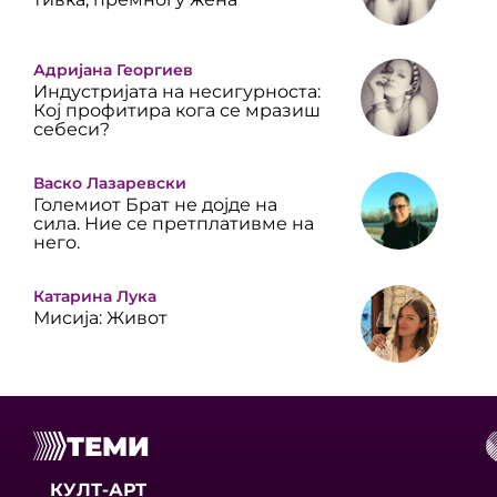
Адријана Георгиев
Индустријата на несигурноста:
Кој профитира кога се мразиш
себеси?
Васко Лазаревски
Големиот Брат не дојде на
сила. Ние се претплативме на
него.
Катарина Лука
Мисија: Живот
ТЕМИ
КУЛТ-АРТ