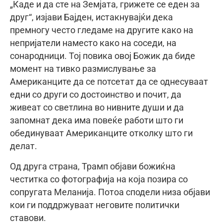
„Каде и да сте на Земјата, грижете се еден за
друг“, изјави Бајден, истакнувајќи дека
премногу често гледаме на другите како на
непријатели наместо како на соседи, на
сонародници. Тој повика овој Божик да биде
момент на тивко размислување за
Американците да се потсетат да се однесуваат
едни со други со достоинство и почит, да
живеат со светлина во нивните души и да
запомнат дека има повеќе работи што ги
обединуваат Американците отколку што ги
делат.
Од друга страна, Трамп објави божиќна
честитка со фотографија на која позира со
сопругата Меланија. Потоа сподели низа објави
кои ги поддржуваат неговите политички
ставови.