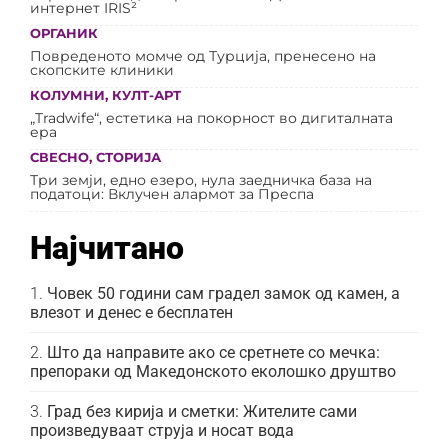
интернет IRIS²
ОРГАНИК
Повреденото момче од Турција, пренесено на
скопските клиники
КОЛУМНИ
,
КУЛТ-АРТ
„Tradwife“, естетика на покорност во дигиталната
ера
СВЕСНО
,
СТОРИЈА
Три земји, едно езеро, нула заедничка база на
податоци: Вклучен алармот за Преспа
Најчитано
Човек 50 години сам градел замок од камен, а
влезот и денес е бесплатен
Што да направите ако се сретнете со мечка:
препораки од Македонското еколошко друштво
Град без кирија и сметки: Жителите сами
произведуваат струја и носат вода