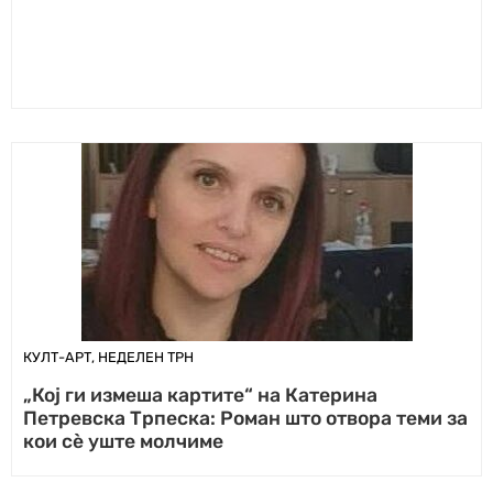
КУЛТ-АРТ
,
НЕДЕЛЕН ТРН
„Кој ги измеша картите“ на Катерина
Петревска Трпеска: Роман што отвора теми за
кои сè уште молчиме