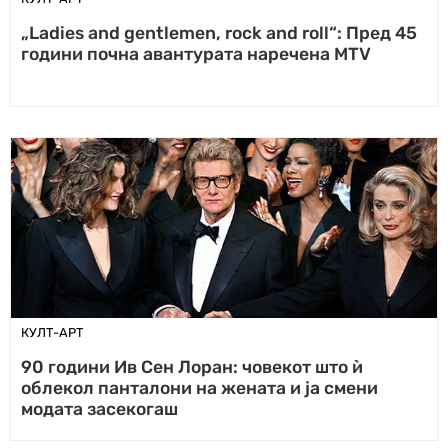
„Ladies and gentlemen, rock and roll“: Пред 45
години почна авантурата наречена MTV
КУЛТ-АРТ
90 години Ив Сен Лоран: човекот што ѝ
облекол панталони на жената и ја смени
модата засекогаш