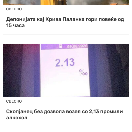
СВЕСНО
Депонијата кај Крива Паланка гори повеќе од
15 часа
СВЕСНО
Скопјанец без дозвола возел со 2,13 промили
алкохол