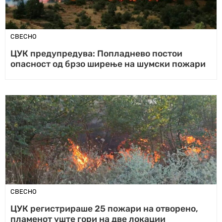
СВЕСНО
ЦУК предупредува: Попладнево постои
опасност од брзо ширење на шумски пожари
СВЕСНО
ЦУК регистрираше 25 пожари на отворено,
пламенот уште гори на две локации