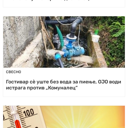
СВЕСНО
Гостивар сè уште без вода за пиење, ОЈО води
истрага против „Комуналец“