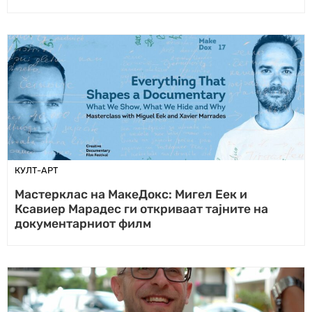
КУЛТ-АРТ
Мастерклас на МакеДокс: Мигел Еек и
Ксавиер Марадес ги откриваат тајните на
документарниот филм