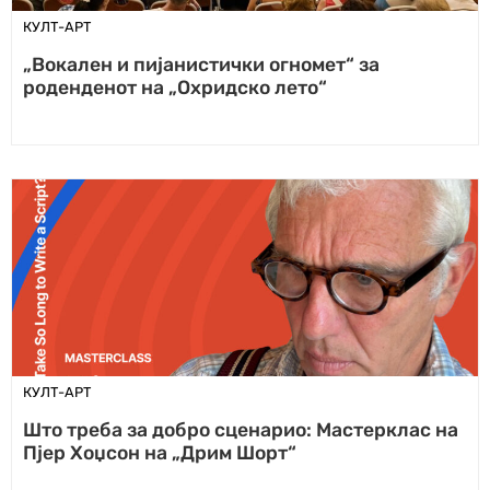
КУЛТ-АРТ
„Вокален и пијанистички огномет“ за
роденденот на „Охридско лето“
КУЛТ-АРТ
Што треба за добро сценарио: Мастерклас на
Пјер Хоџсон на „Дрим Шорт“