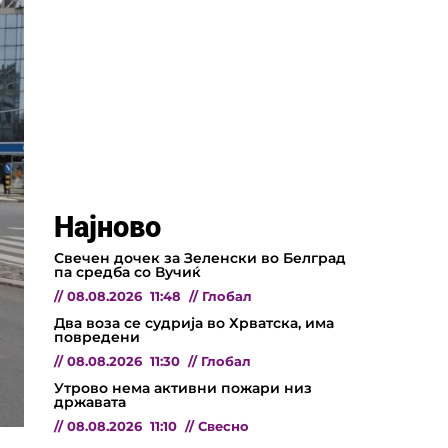
Најново
Свечен дочек за Зеленски во Белград
па средба со Вучиќ
//
08.08.2026
11:48
//
Глобал
Два воза се судрија во Хрватска, има
повредени
//
08.08.2026
11:30
//
Глобал
Утрово нема активни пожари низ
државата
//
08.08.2026
11:10
//
Свесно