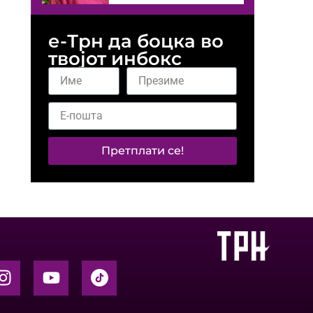
е-Трн да боцка во
твојот инбокс
Претплати се!