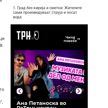
и
и
Град без кирија и сметки: Жителите
сами произведуваат струја и носат
вода
.
Читај
ици
повеќе
од
го
“,
Ана Петаноска во
Ристо 
РеТрн: искрен
(Арханг