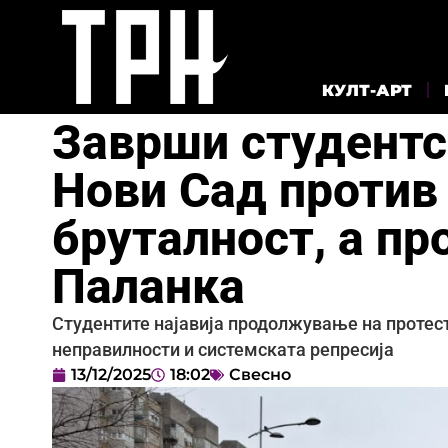
КУЛТ-АРТ
Заврши студентс
Нови Сад против
бруталност, а п
Паланка
Студентите најавија продолжување на протес
неправилности и системската репресија
13/12/2025
18:02
Свесно