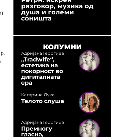
разговор, музика од
години
душа и големи
студио:
от
соништа
музика,
оловни
КОЛУМНИ
р,
Адријана Георгиев
„Tradwife“,
а
естетика на
покорност во
дигиталната
ера
Катарина Лука
Телото слуша
Адријана Георгиев
Премногу
гласна,