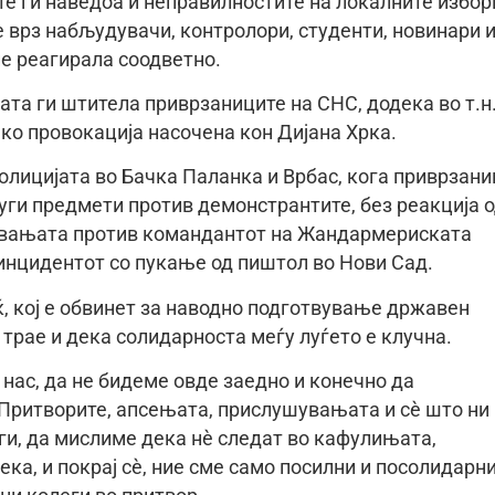
те ги наведоа и неправилностите на локалните избор
 врз набљудувачи, контролори, студенти, новинари 
не реагирала соодветно.
та ги штитела приврзаниците на СНС, додека во т.н
ко провокација насочена кон Дијана Хрка.
олицијата во Бачка Паланка и Врбас, кога приврзан
уги предмети против демонстрантите, без реакција 
нувањата против командантот на Жандармериската
инцидентот со пукање од пиштол во Нови Сад.
ќ, кој е обвинет за наводно подготвување државен
 трае и дека солидарноста меѓу луѓето е клучна.
 нас, да не бидеме овде заедно и конечно да
 Притворите, апсењата, прислушувањата и сè што ни 
ги, да мислиме дека нè следат во кафулињата,
ека, и покрај сè, ние сме само посилни и посолидарни