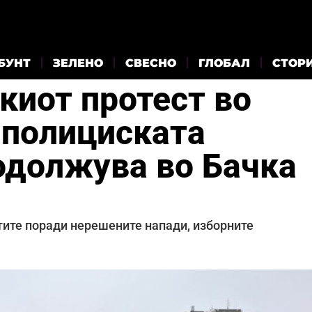
БУНТ
ЗЕЛЕНО
СВЕСНО
ГЛОБАЛ
СТОР
киот протест во
 полициската
родолжува во Бачка
тите поради нерешените напади, изборните