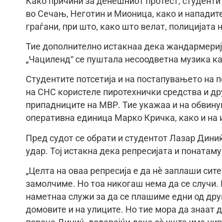
Како причини за денешниот протест, студенти
во Сечањ, Неготин и Мионица, како и нападите
граѓани, при што, како што велат, полицијата 
Тие дополнително истакнаа дека жандармерија
„Чациленд“ се пуштала несоодветна музика ка
Студентите потсетија и на постапувањето на п
на СНС користеле пиротехнички средства и др
припадниците на МВР. Тие укажаа и на обви
оперативна единица Марко Кричка, како и на 
Пред судот се обрати и студентот Лазар Дини
удар. Тој истакна дека репресијата и понатаму
„Целта на оваа репресија е да нè заплаши сите
замолчиме. Но тоа никогаш нема да се случи.
наметнаа служи за да се плашиме едни од дру
домовите и на улиците. Но тие мора да знаат д