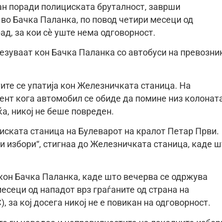
ан поради полициската бруталност, заврши
 во Бачка Паланка, по повод четири месеци од
рад, за кои сè уште нема одговорност.
езуваат кон Бачка Паланка со автобуси на превозни
ите се упатија кон Железничката станица. На
ент кога автомобил се обиде да помине низ колонат
ќа, никој не беше повреден.
циската станица на Булеварот на кралот Петар Први.
и избори“, стигнаа до Железничката станица, каде 
 кон Бачка Паланка, каде што вечерва се одржува
месеци од нападот врз граѓаните од страна на
 за кој досега никој не е повикан на одговорност.