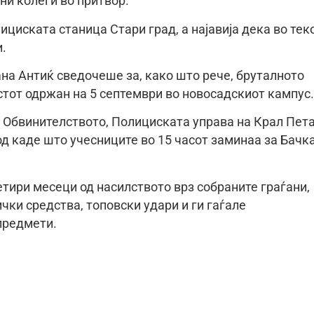
ни колеги во притвор.
ициската станица Стари град, а најавија дека во тек
.
на Антиќ сведочеше за, како што рече, бруталното
стот одржан на 5 септември во новосадскиот кампус.
 Обвинителството, Полициската управа на Крал Пета
од каде што учесниците во 15 часот заминаа за Бачк
тири месеци од насилството врз собраните граѓани,
ки средства, топовски удари и ги гаѓале
предмети.