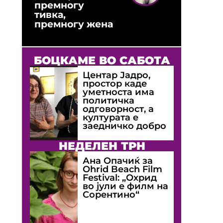
премногу
тивка,
премногу жена
БОЦКАМЕ ВО САБОТА
Центар Јадро,
простор каде
уметноста има
политичка
одговорност, а
културата е
заедничко добро
НЕДЕЛЕН ТРН
Ана Опачиќ за
Оhrid Beach Film
Festival: „Охрид
во јули е филм на
Сорентино“