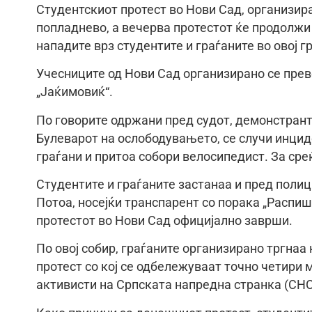
Студентскиот протест во Нови Сад, организир
попладнево, а вечерва протестот ќе продолжи
нападите врз студентите и граѓаните во овој г
Учесниците од Нови Сад организирано се прев
„Јаќимовиќ“.
По говорите одржани пред судот, демонстрант
Булеварот на ослободувањето, се случи инцид
граѓани и притоа собори велосипедист. За сре
Студентите и граѓаните застанаа и пред поли
Потоа, носејќи транспарент со порака „Распиш
протестот во Нови Сад официјално заврши.
По овој собир, граѓаните организирано тргнаа
протест со кој се одбележуваат точно четири 
активисти на Српската напредна странка (СНС),