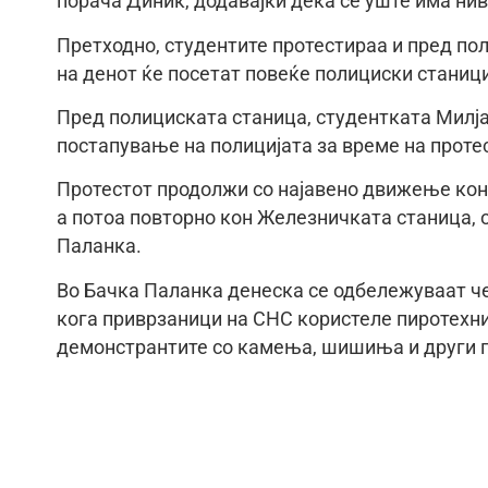
порача Диниќ, додавајќи дека сè уште има нив
Претходно, студентите протестираа и пред пол
на денот ќе посетат повеќе полициски станици
Пред полициската станица, студентката Милја
постапување на полицијата за време на проте
Протестот продолжи со најавено движење кон
а потоа повторно кон Железничката станица, 
Паланка.
Во Бачка Паланка денеска се одбележуваат че
кога приврзаници на СНС користеле пиротехнич
демонстрантите со камења, шишиња и други 