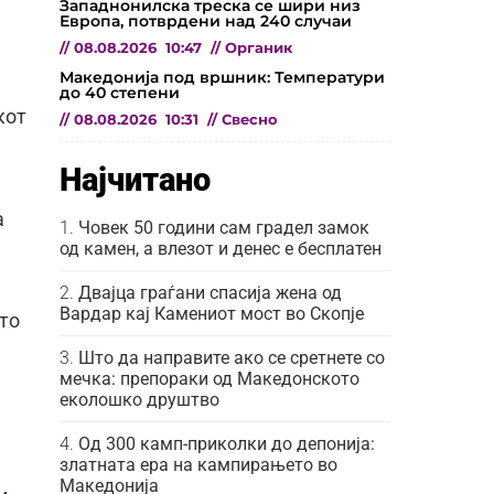
Западнонилска треска се шири низ
Европа, потврдени над 240 случаи
//
08.08.2026
10:47
//
Органик
Македонија под вршник: Температури
до 40 степени
кот
//
08.08.2026
10:31
//
Свесно
Најчитано
а
Човек 50 години сам градел замок
од камен, а влезот и денес е бесплатен
Двајца граѓани спасија жена од
Вардар кај Камениот мост во Скопје
што
Што да направите ако се сретнете со
мечка: препораки од Македонското
еколошко друштво
Од 300 камп-приколки до депонија:
златната ера на кампирањето во
Македонија