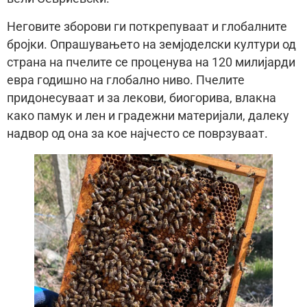
Неговите зборови ги поткрепуваат и глобалните
бројки. Опрашувањето на земјоделски култури од
страна на пчелите се проценува на 120 милијарди
евра годишно на глобално ниво. Пчелите
придонесуваат и за лекови, биогорива, влакна
како памук и лен и градежни материјали, далеку
надвор од она за кое најчесто се поврзуваат.