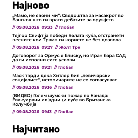
Најново
„Мамо, не ѕвони ми“: Сведоштва за масакрот во
Бангкок што ги врати дебатите за оружјето
//
09.08.2026
09:33
//
Глобал
Тејлор Свифт ја победи Белата куќа, отстранети
песните кои Трамп ги користеше без дозвола
//
09.08.2026
09:27
//
Жолт Трн
Договорот за Ормус е блиску, но Иран бара САД
да ги исполни сите услови
//
09.08.2026
09:21
//
Глобал
Маск тврди дека Хитлер бил „левичарски
социјалист“, историчарите не се согласуваат
//
09.08.2026
09:16
//
Глобал
(ВИДЕО) Голем шумски пожар во Канада:
Евакуирани илјадници луѓе во Британска
Колумбија
//
09.08.2026
09:13
//
Глобал
Најчитано