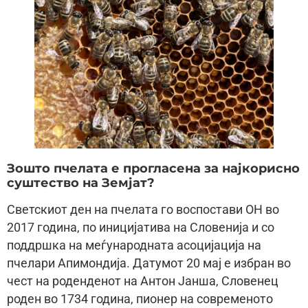
Зошто пчелата е прогласена за најкорисно
суштество на Земјат?
Светскиот ден на пчелата го воспостави ОН во
2017 година, по иницијатива на Словенија и со
поддршка на меѓународната асоцијација на
пчелари Апимондија. Датумот 20 мај е избран во
чест на роденденот на Антон Јанша, Словенец
роден во 1734 година, пионер на современото