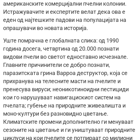
американските комерцијални пчелни колонии.
Истражувачите и експертите велат дека ова е
еден од најтешките падови на популацијата на
опрашувачи во новата историја.
Уште помрачна е глобалната слика: од 1990
година досега, четвртина од 20.000 познати
видови пчели во светот едноставно исчезнале.
Главните причинители се добро познати,
паразитската грина Варроа деструктор, која се
прихранува на телесните масти на пчелите и
пренесува вируси; неоникотиноидни пестициди
кои го нарушуваат навигацискиот систем на
пчелата; губење на природните живеалишта и
моно-култури без разновидно цветање.
Климатските промени дополнително ги менуваат
сезоните на цветање и ги уништуваат природните
циклуси на кои пчелите се потпираат со милиони