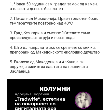
Човек 50 години сам градел замок од камен,
а влезот и денес е бесплатен
Пекол над Македонија: Црвен топлотен бран,
температурите повторно над 40°C
Град без кирија и сметки: Жителите сами
произведуваат струја и носат вода
Што да направите ако се сретнете со мечка:
препораки од Македонското еколошко друштво
Еколози од Македонија и Албанија ги
здружија силите за заштита на планината
Јабланица
КОЛУМНИ
Адријана Георгиев
„Tradwife“, естетика
на покорност во
дигиталната ера