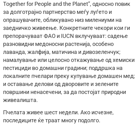
Together for People and the Planet”, односно повик
за долготрајно партнерство меѓу луѓето и
опрашувачите, обликувано низ милениуми на
заедничко живеење. Конкретните чекори кои ги
препорачуваат ФАО и IUCN вклучуваат: садење
разновидни медоносни растенија, особено
лаванда, жалфија, матичина и дивозеленчук;
намалување или целосно откажување од хемиски
пестициди во домашни градини; поддршка на
локалните пчелари преку купување домашен мед;
и оставање делови од дворовите и зелените
површини ненасечени, за да постојат природни
живеалишта.
Пчелата живее шест недели. Ако исчезне,
последиците ќе траат многу подолго.