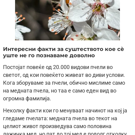
Интересни факти за суштеството кое сè
уште не го познаваме доволно
Постојат повеќе од 20.000 видови пчели во
светот, од кои повеќето живеат во диви услови.
Кога зборуваме за пчели, обично мислиме само
на медната пчела, но таа е само еден вид во
огромна фамилија.
Неколку факти кои го менуваат начинот на кој ја
гледаме пчелата: медната пчела во текот на
целиот живот произведува само половина
лажичка мед, но пат до тој мед е подолг отколку