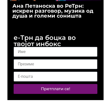
Ана Петаноска во РеТрн:
Ри
искрен разговор, музика од
го
душа и големи соништа
За
и 
е-Трн да боцка во
твојот инбокс
Претплати се!