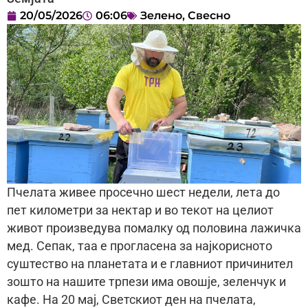
20/05/2026
06:06
Зелено
,
Свесно
Пчелата живее просечно шест недели, лета до
пет километри за нектар и во текот на целиот
живот произведува помалку од половина лажичка
мед. Сепак, таа е прогласена за најкорисното
суштество на планетата и е главниот причинител
зошто на нашите трпези има овошје, зеленчук и
кафе. На 20 мај, Светскиот ден на пчелата,