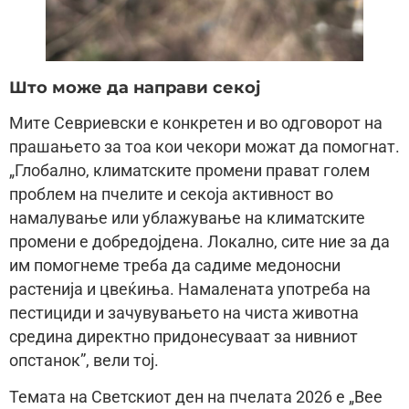
Што може да направи секој
Митe Севриевски е конкретен и во одговорот на
прашањето за тоа кои чекори можат да помогнат.
„Глобално, климатските промени прават голем
проблем на пчелите и секоја активност во
намалување или ублажување на климатските
промени е добредојдена. Локално, сите ние за да
им помогнеме треба да садиме медоносни
растенија и цвеќиња. Намалената употреба на
пестициди и зачувувањето на чиста животна
средина директно придонесуваат за нивниот
опстанок”, вели тој.
Темата на Светскиот ден на пчелата 2026 е „Bee