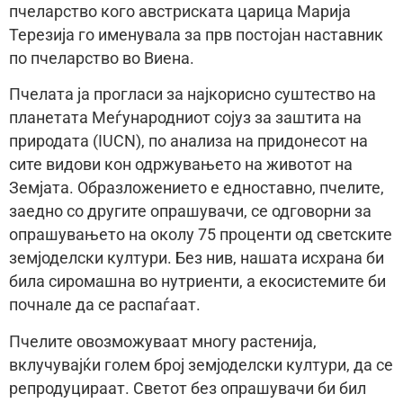
пчеларство кого австриската царица Марија
Терезија го именувала за прв постојан наставник
по пчеларство во Виена.
Пчелата ја прогласи за најкорисно суштество на
планетата Меѓународниот сојуз за заштита на
природата (IUCN), по анализа на придонесот на
сите видови кон одржувањето на животот на
Земјата. Образложението е едноставно, пчелите,
заедно со другите опрашувачи, се одговорни за
опрашувањето на околу 75 проценти од светските
земјоделски култури. Без нив, нашата исхрана би
била сиромашна во нутриенти, а екосистемите би
почнале да се распаѓаат.
Пчелите овозможуваат многу растенија,
вклучувајќи голем број земјоделски култури, да се
репродуцираат. Светот без опрашувачи би бил