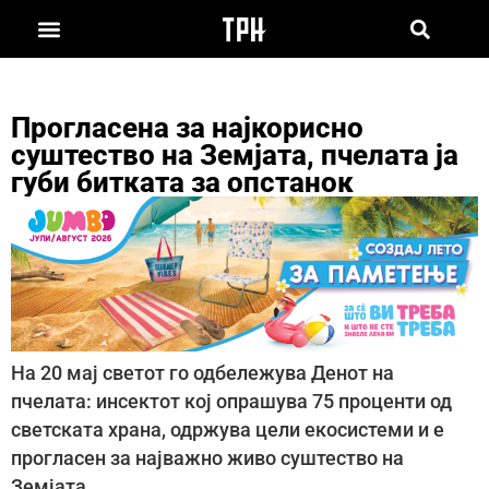
Прогласена за најкорисно
суштество на Земјата, пчелата ја
губи битката за опстанок
На 20 мај светот го одбележува Денот на
пчелата: инсектот кој опрашува 75 проценти од
светската храна, одржува цели екосистеми и е
прогласен за најважно живо суштество на
Земјата