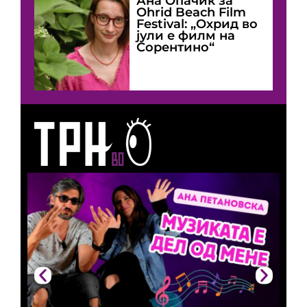
Ана Опачиќ за
Оhrid Beach Film
Festival: „Охрид во
јули е филм на
Сорентино“