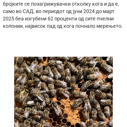
бројките се позагрижувачки отколку кога и да е,
само во САД, во периодот од јуни 2024 до март
2025 беа изгубени 62 проценти од сите пчелни
колонии, највисок пад од кога почнало мерењето.