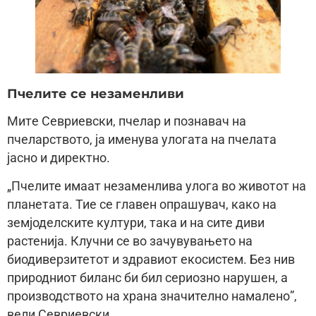
Пчелите се незаменливи
Митe Севриевски, пчелар и познавач на
пчеларството, ја именува улогата на пчелата
јасно и директно.
„Пчелите имаат незаменлива улога во животот на
планетата. Тие се главен опрашувач, како на
земјоделските култури, така и на сите диви
растенија. Клучни се во зачувувањето на
биодиверзитетот и здравиот екосистем. Без нив
природниот биланс би бил сериозно нарушен, а
производството на храна значително намалено”,
вели Севриевски.