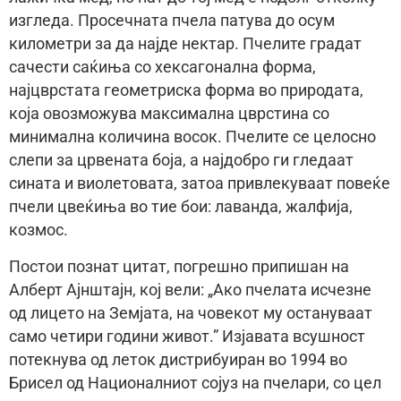
изгледа. Просечната пчела патува до осум
километри за да најде нектар. Пчелите градат
сачести саќиња со хексагонална форма,
најцврстата геометриска форма во природата,
која овозможува максимална цврстина со
минимална количина восок. Пчелите се целосно
слепи за црвената боја, а најдобро ги гледаат
сината и виолетовата, затоа привлекуваат повеќе
пчели цвеќиња во тие бои: лаванда, жалфија,
козмос.
Постои познат цитат, погрешно припишан на
Алберт Ајнштајн, кој вели: „Ако пчелата исчезне
од лицето на Земјата, на човекот му остануваат
само четири години живот.” Изјавата всушност
потекнува од леток дистрибуиран во 1994 во
Брисел од Националниот сојуз на пчелари, со цел