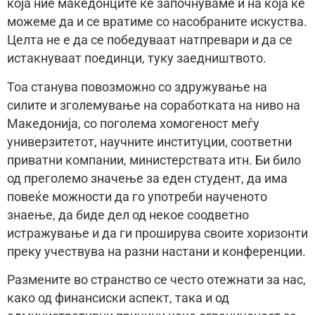
која ние македонците ќе започнуваме и на која ќе
можеме да и се вратиме со насобраните искуства.
Целта не е да се победуваат натпревари и да се
истакнуваат поединци, туку заедништвото.
Тоа станува повозможно со здружување на
силите и зголемување на соработката на ниво на
Македонија, со поголема хомогеност меѓу
универзитетот, научните институции, соответни
приватни компании, министерствата итн. Би било
од преголемо значење за еден студент, да има
повеќе можности да го употреби наученото
знаење, да биде дел од некое соодветно
истражување и да ги проширува своите хоризонти
преку учествува на разни настани и конференции.
Размените во странство се често отежнати за нас,
како од финансиски аспект, така и од