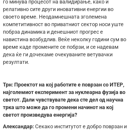
го минува процесот на валидирање, како и
релативно сите други иновативни енергии во
своето време. Неодамнешната зголемена
компетитивност во приватниот сектор носи уште
побрза динамика и денешниот прогрес е
навистина возбудлив. Веќе неколку години сум во
време каде промените се побрзи, и се надевам
дека ќе ги дочекаме очекуваните ветувачки
резултати.
Трн: Проектот на кој работите е поврзан со ИТЕР,
најголемиот експеримент за нуклеарна фузија во
светот. Дали чувствувате дека сте дел од научна
трка што може да го промени начинот на кој
светот произведува енергија?
Александар:
Секако институтот е добро поврзан и