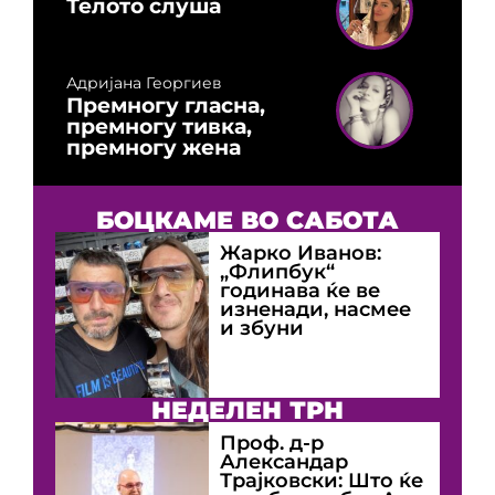
Телото слуша
Адријана Георгиев
Премногу гласна,
премногу тивка,
премногу жена
БОЦКАМЕ ВО САБОТА
Жарко Иванов:
„Флипбук“
годинава ќе ве
изненади, насмее
и збуни
НЕДЕЛЕН ТРН
Проф. д-р
Александар
Трајковски: Што ќе