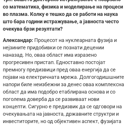
со математика, физика и моделирање на процеси
во плазма. Колку е тешко да се работи на наука
што бара години истражување, а јавноста често
очекува брзи резултати?
Александар:
Процесот на нуклеарната фузија и
нејзините придобивки се познати децении
наназад. Но, оваа област има изразено
прогресивен пристап. Едноставно постојат
премногу предизвици пред оваа енергија да се
појави на електричната мрежа. Долгогодишшните
напори биле неизбежни за денес оваа комплексна
област да има подобро етаблирана основа и со
поголема доверба да се развиваат нови
концепти. Сигурно е предизвик да се одговори на
очекувањата на јавноста, државните структри и
инвеститорите, но од објективен аспект, фузијата