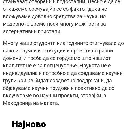
стануваат отворени и подостапни. Лесно е да се
откажеме соочувајќи се со фактот дека не
вложуваме доволно средства за наука, но
модерното време носи многу можности за
алтернативни пристапи.
Многу наши студенти низ годините стигнувале до
важни научни институции и проекти во разни
домени, и треба да се гордееме што нашиот
квалитет не е за потценување. Науката не е
индивидуална и потребно е да создаваме научни
групи кои ќе бидат соодветно поддржани, да
објавуваме научни трудови и поактивно да се
вклучуваме во научни проекти, ставајќи ја
Македонија на мапата.
Најново