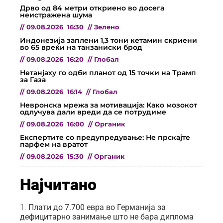
Дрво од 84 метри откриено во досега
неистражена шума
//
09.08.2026
16:30
//
Зелено
Индонезија заплени 1,3 тони кетамин скриени
во 65 вреќи на танзаниски брод
//
09.08.2026
16:20
//
Глобал
Нетанјаху го одби планот од 15 точки на Трамп
за Газа
//
09.08.2026
16:14
//
Глобал
Невронска мрежа за мотивација: Како мозокот
одлучува дали вреди да се потрудиме
//
09.08.2026
16:00
//
Органик
Експертите со предупредување: Не прскајте
парфем на вратот
//
09.08.2026
15:30
//
Органик
Најчитано
Плати до 7.700 евра во Германија за
дефицитарно занимање што не бара диплома