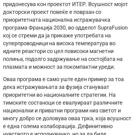
придонесува кон проектот ИТЕР. Всушност мојот
докторски проект повеќе е поврзан со
приоритетната национална истражувачка
програма Франција 2030, во одделот SupraFusion
кој се стреми да ја прикаже употребата на
суперпроводници на висока температура во
идните реактори со цел повисоки магнетни
полиња, подолго задржување на состојбата на
плазмата и можност за покомпактни уреди.
Оваа програма е само уште еден пример за тоа
дека истражувањата за фузија стануваат
приоритетни во националните стратегии. На
тимските состаноци се евалуираат различните
национални и приватни програми низ светот и
многу добро се доловува оваа трка, која всушност
е една голема колаборација. Дефинитивно
чувството е исполнувачко, но за да биде