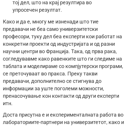
тој дел, што на крај резултира во
упросечен резултат.
Како и да е, многу ме изненади што тие
предавачи не беа само универзитетски
професори, туку дел беа експерти кои работат на
конкретни проекти од индустријата и од разни
научни центри во Франција. Така, од прва рака,
согледувавме како равенките што ги следиме на
таблата и моделираме со компјутерски програми,
се преточуваат во пракса. Преку такви
предавачи, дополнително се стигнува до
информации за уште поголеми можности,
пренасочување кон контакти од други експерти
итн.
Доста присутна е и експерименталната работа во
лабораториите-партнери на универзитетот, како и