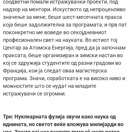
соодветни помали истражувачки проекти, под
надзор на ментори. Искуството од непроценливо
значење за мене, беше шест-месечната пракса
која беше задолжителна за програмата, и прв пат
поконкретно ме воведе во секојдневниот
професионален свет на науката. Во истиот тој
Центар за Атомска Енергија, пред да ја започнам
праксата, беше организиран и зимски настан во
кој се здружија студентите од разни градови во
Франција, кои ја следат оваа магистерска
програма. Значи, соработката е на високо ниво и
можностите што се нудат на младите
истражувачи се огромни.
Трн: Нуклеарната фузија звучи како наука од
иднината, но светот веќе вложува милијарди во
неа. Зошто кај нас ваквите теми сè уште ретко