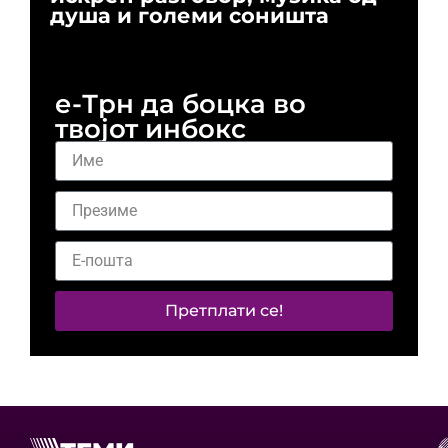
душа и големи соништа
За
и 
е-Трн да боцка во
твојот инбокс
Претплати се!