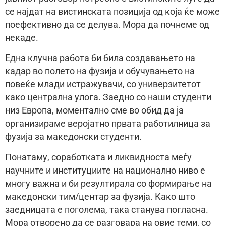
се најдат на вистинската позиција од која ќе може
поефективно да се делува. Мора да почнеме од
некаде.
Една клучна работа би била создавањето на
кадар во полето на фузија и обучувањето на
повеќе млади истражувачи, со универзитетот
како централна улога. Заедно со наши студенти
низ Европа, моментално сме во обид да ја
организираме веројатно првата работилница за
фузија за македонски студенти.
Понатаму, соработката и ликвидноста меѓу
научните и институциите на национално ниво е
многу важна и би резултирала со формирање на
македонски тим/центар за фузија. Како што
заедницата е поголема, така станува погласна.
Мора отворено да се разговара на овие теми, со