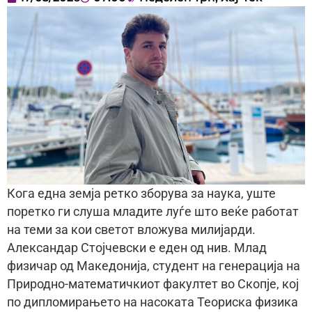
Кога една земја ретко зборува за наука, уште
поретко ги слуша младите луѓе што веќе работат
на теми за кои светот вложува милијарди.
Александар Стојчевски е еден од нив. Млад
физичар од Македонија, студент на генерација на
Природно-математичкиот факултет во Скопје, кој
по дипломирањето на насоката Теориска физика