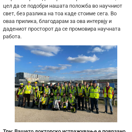
цел да се подобри нашата положба во научниот
свет, без разлика на тоа каде стоиме сега. Во
оваа прилика, благодарам за ова интервју и
дадениот просторот да се промовира научната
работа.
Трн: Вашето докторско истражување е поврзано