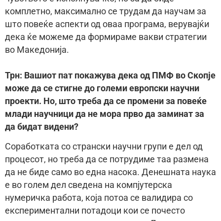
комплетно, максимално се трудам да научам за
што повеќе аспекти од оваа програма, верувајќи
дека ќе можеме да формираме вакви стратегии
во Македонија.
Трн: Вашиот пат покажува дека од ПМФ во Скопје
може да се стигне до големи европски научни
проекти. Но, што треба да се промени за повеќе
млади научници да не мора прво да заминат за
да бидат видени?
Соработката со странски научни групи е дел од
процесот, но треба да се потрудиме таа размена
да не биде само во една насока. Денешната наука
е во голем дел сведена на компјутерска
нумеричка работа, која потоа се валидира со
експериментални потадоци кои се почесто