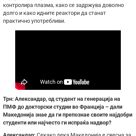
контролира плазма, како се задржува доволно
долго и како идните реактори да станат
практично употребливи.
Трн: Александар, од студент на генерација на
ПМФ до докторски студии во Франција – дали
Македонија знае да ги препознае своите најдобри
студенти или најчесто ги испраќа надвор?
Александар:
Секако дека Македонија е свесна за