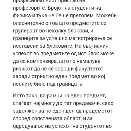
професионалниот пристап на
професорите. Бројот на студенти на
физика и тука не беше преголем. Можеби
олеснително е тоа што предметите се
групираат во неколку блокови, и
границите за успешно магистрирање се
поставени за блоковите. На овој начин,
успехот во предметите од ист блок може
да се компензира, што го намалува
ризикот да не се заврши факултетот
заради стриктно еден предмет во кој
поените биле под границата.
Исто така, во рамки на еден предмет,
спаѓаат најмногу до пет предавачи, секој
задолжен за по еден дел од предеметот
според сопствената област, и за
одредување на успехот на студентот во