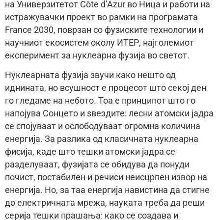
на Универзитетот Côte d’Azur во Ница и работи на
истражувачки проект во рамки на програмата
France 2030, поврзан со фузиските технологии и
научниот екосистем околу ИТЕР, најголемиот
експеримент за нуклеарна фузија во светот.
Нуклеарната фузија звучи како нешто од
иднината, но всушност е процесот што секој ден
го гледаме на небото. Тоа е принципот што го
напојува Сонцето и ѕвездите: лесни атомски јадра
се спојуваат и ослободуваат огромна количина
енергија. За разлика од класичната нуклеарна
фисија, каде што тешки атомски јадра се
разделуваат, фузијата се обидува да понуди
почист, постабилен и речиси неисцрпен извор на
енергија. Но, за таа енергија навистина да стигне
до електричната мрежа, науката треба да реши
серија тешки прашања: како се создава и