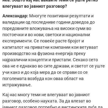
влегуваат во јавниот разговор?
Александар:
Многуте позитивни резултати и
валидации од последниве години доведоа до
поредовните вложувања на високи суми во
постоечки и во нови, светски и национални
експерименти. Се повеќе расте бројот и
капиталот на приватни компании кои ветуваат
производство на фузиона енергија преку
најразлични концепти и пристапи. Секако сето
ова не е еднакво во сите држави, и светот се уште
учи како и до која мера да се справи со се
поголемата возбуда кон оваа област на
истражување.
Кај нас многу теми не влегуваат во јавниот
разговор, особено науката. За да влезат во
јавниот разговор потребно е вистинските луѓе да