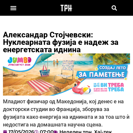
Александар Стојчевски:
Нуклеарната фузија е надеж за
енергетската иднина
Младиот физичар од Македонија, кој денес е на
докторски студии во Франција, зборува за
фузијата како енергија на иднината и за тоа што ѝ
недостига на домашната научна сцена.
17/05/2026
07:00
Неделен трн
,
Хај-тек