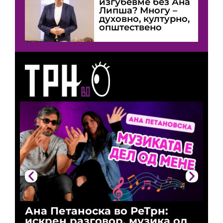
изгубевме без Ана
Липша? Многу –
духовно, културно,
општествено
Ана Петаноска во РеТрн:
Ри
искрен разговор, музика од
го