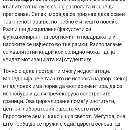
квалитетот на луѓе со кој располага и знае да
препознае. Сепак, мора да се признае дека освен
тоа препознавање, потребно е и нешто повеќе.
Различни дисциплини/факултети си
функционираат на свој начин, и поддршката и
насоките се најчесто во тие рамки. Располагаме
со квалитетни кадри кои солидно можат да ја
увидат мотивацијата кај студентите.
Точно е дека постојат и многу недостатоци.
Македонија не е таа што не испраќа надвор. Секој
млад човек има порив да експериментира, да се
испробува и да ги пречекорува сопствените
граници. Ова циркулирање помеѓу институти,
центри, лаборатории е доста често и во
Европските земји, како и низ светот. Меѓутоа, она
што треба да се пружи е една цврста основа, од