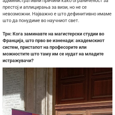
административни причини како ограниченост за
престој и аплицирања за визи, но не се
невозможни. Најважно е што дефинитивно имаме
што да понудиме во научниот свет.
Трн: Кога заминавте на магистерски студии во
Франција, што прво ве изненади: академскиот
систем, пристапот на професорите или
можностите што таму им се нудат на младите
истражувачи?