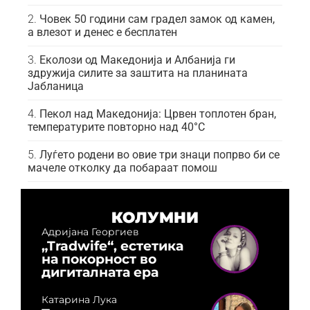
Човек 50 години сам градел замок од камен,
а влезот и денес е бесплатен
Еколози од Македонија и Албанија ги
здружија силите за заштита на планината
Јабланица
Пекол над Македонија: Црвен топлотен бран,
температурите повторно над 40°C
Луѓето родени во овие три знаци попрво би се
мачеле отколку да побараат помош
КОЛУМНИ
Адријана Георгиев
„Tradwife“, естетика
на покорност во
дигиталната ера
Катарина Лука