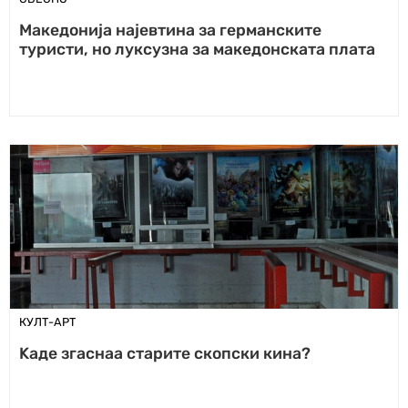
Македонија најевтина за германските
туристи, но луксузна за македонската плата
КУЛТ-АРТ
Kаде згаснаа старите скопски кина?