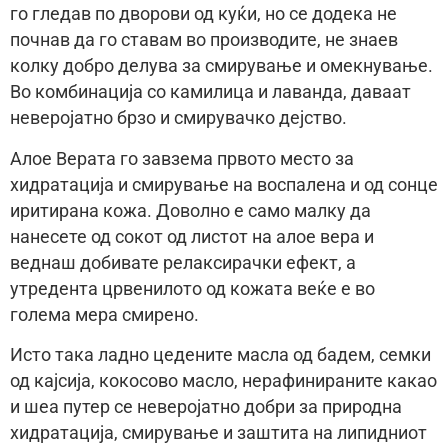
го гледав по дворови од куќи, но се додека не
почнав да го ставам во производите, не знаев
колку добро делува за смирување и омекнување.
Во комбинација со камилица и лаванда, даваат
неверојатно брзо и смирувачко дејство.
Алое Верата го завзема првото место за
хидратација и смирување на воспалена и од сонце
иритирана кожа. Доволно е само малку да
нанесете од сокот од листот на алое вера и
веднаш добивате релаксирачки ефект, а
утредента црвенилото од кожата веќе е во
голема мера смирено.
Исто така ладно цедените масла од бадем, семки
од кајсија, кокосово масло, нерафинираните какао
и шеа путер се неверојатно добри за природна
хидратација, смирување и заштита на липидниот