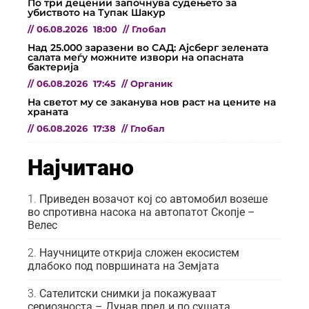
По три децении започнува судењето за
убиството на Тупак Шакур
//
06.08.2026
18:00
//
Глобал
Над 25.000 заразени во САД: Ајсберг зелената
салата меѓу можните извори на опасната
бактерија
//
06.08.2026
17:45
//
Органик
На светот му се заканува нов раст на цените на
храната
//
06.08.2026
17:38
//
Глобал
Најчитано
Приведен возачот кој со автомобил возеше
во спротивна насока на автопатот Скопје –
Велес
Научниците открија сложен екосистем
длабоко под површината на Земјата
Сателитски снимки ја покажуваат
сериозноста – Дунав пред и по сушата