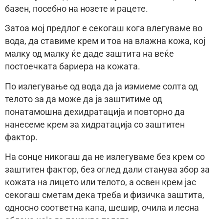
базен, посебно на нозете и рацете.
Затоа мој предлог е секогаш кога влегуваме во
вода, да ставиме крем и тоа на влажна кожа, кој
малку од малку ќе даде заштита на веќе
постоечката бариера на кожата.
По излегување од вода да ја измиеме солта од
телото за да може да ја заштитиме од
понатамошна дехидратација и повторно да
нанесеме крем за хидратација со заштитен
фактор.
На сонце никогаш да не излегуваме без крем со
заштитен фактор, без оглед дали станува збор за
кожата на лицето или телото, а освен крем јас
секогаш сметам дека треба и физичка заштита,
односно соответна капа, шешир, очила и лесна