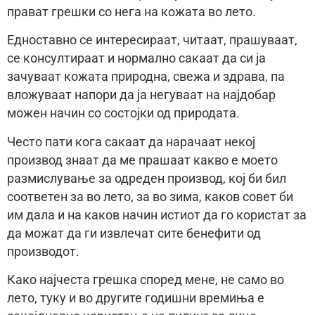
прават грешки со нега на кожата во лето.
Едноставно се интересираат, читаат, прашуваат,
се консултираат и нормално сакаат да си ја
зачуваат кожата природна, свежа и здрава, па
вложуваат напори да ја негуваат на најдобар
можен начин со состојки од природата.
Често пати кога сакаат да нарачаат некој
производ знаат да ме прашаат какво е моето
размислување за одреден производ, кој би бил
соответен за во лето, за во зима, каков совет би
им дала и на каков начин истиот да го користат за
да можат да ги извлечат сите бенефити од
производот.
Како најчеста грешка според мене, не само во
лето, туку и во другите годишни времиња е