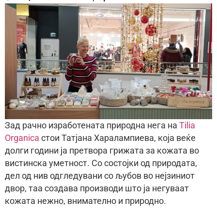
Зад рачно изработената природна нега на
Tilia
Organica
стои Татјана Харалампиева, која веќе
долги години ја претвора грижата за кожата во
вистинска уметност. Со состојки од природата,
дел од нив одгледувани со љубов во нејзиниот
двор, таа создава производи што ја негуваат
кожата нежно, внимателно и природно.