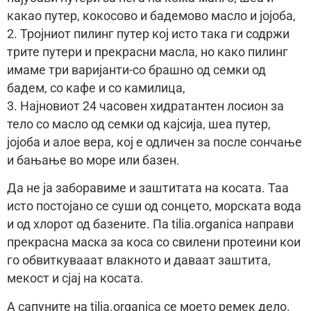
какао путер, кокосово и бадемово масло и јојоба,
2. Тројниот пилинг путер кој исто така ги содржи
трите путери и прекрасни масла, но како пилинг
имаме три варијанти-со брашно од семки од
бадем, со кафе и со камилица,
3. Најновиот 24 часовен хидратантен лосион за
тело со масло од семки од кајсија, шеа путер,
јојоба и алое вера, кој е одличен за после сончање
и бањање во море или базен.
Да не ја заборавиме и заштитата на косата. Таа
исто постојано се суши од сонцето, морската вода
и од хлорот од базените. Па tilia.organica направи
прекрасна маска за коса со свилени протеини кои
го обвиткувааат влакното и даваат заштита,
мекост и сјај на косата.
А сапуните на tilia.organica се моето ремек дело.