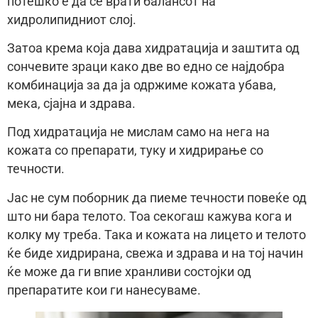
потешко е да се врати балансот на
хидролипидниот слој.
Затоа крема која дава хидратација и заштита од
сончевите зраци како две во едно се најдобра
комбинација за да ја одржиме кожата убава,
мека, сјајна и здрава.
Под хидратација не мислам само на нега на
кожата со препарати, туку и хидрирање со
течности.
Јас не сум поборник да пиеме течности повеќе од
што ни бара телото. Тоа секогаш кажува кога и
колку му треба. Така и кожата на лицето и телото
ќе биде хидрирана, свежа и здрава и на тој начин
ќе може да ги впие хранливи состојки од
препаратите кои ги нанесуваме.