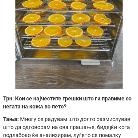
Трн: Кои се најчестите грешки што ги правиме со
негата на кожа во лето?
Тања:
Многу се радувам што долго размислував
што да одговорам на ова прашање, бидејќи кога
подлабоко ќе анализирам, луѓето се помалку