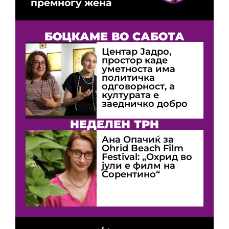
премногу жена
БОЦКАМЕ ВО САБОТА
Центар Јадро,
простор каде
уметноста има
политичка
одговорност, а
културата е
заедничко добро
НЕДЕЛЕН ТРН
Ана Опачиќ за
Оhrid Beach Film
Festival: „Охрид во
јули е филм на
Сорентино“