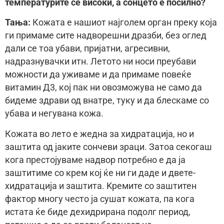
температурите се високи, а сонцето е посилно?
Тања:
Кожата е нашиот најголем орган преку која
ги примаме сите надворешни дразби, без оглед
дали се тоа убави, пријатни, агресивни,
надразнувачки итн. Летото ни носи преубави
можности да уживаме и да примаме повеќе
витамин Д3, кој пак ни овозможува не само да
бидеме здрави од внатре, туку и да блескаме со
убава и негувана кожа.
Кожата во лето е жедна за хидратација, но и
заштита од јаките сончеви зраци. Затоа секогаш
кога престојуваме надвор потребно е да ја
заштитиме со крем кој ќе ни ги даде и двете-
хидратација и заштита. Kремите со заштитен
фактор многу често ја сушaт кожата, па кога
истата ќе биде дехидрирана подолг период,