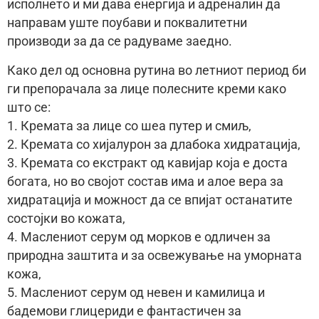
исполнето и ми дава енергија и адреналин да
направам уште поубави и поквалитетни
производи за да се радуваме заедно.
Како дел од основна рутина во летниот период би
ги препорачала за лице полесните креми како
што се:
1. Кремата за лице со шеа путер и смиљ,
2. Кремата со хијалурон за длабока хидратација,
3. Кремата со екстракт од кавијар која е доста
богата, но во својот состав има и алое вера за
хидратација и можност да се впијат останатите
состојки во кожата,
4. Маслениот серум од морков е одличен за
природна заштита и за освежување на уморната
кожа,
5. Маслениот серум од невен и камилица и
бадемови глицериди е фантастичен за