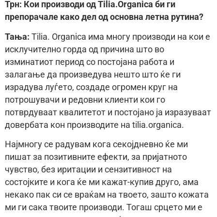
Трн: Кои производи од Tilia.Organica би ги
препорачале како дел од основна летна рутина?
Тања:
Tilia. Organica има многу производи на кои е
исклучително горда од причина што во
изминатиот период со постојана работа и
залагање да произведува нешто што ќе ги
израдува луѓето, создаде огромен круг на
потрошувачи и редовни клиенти кои го
потврдуваат квалитетот и постојано ја изразуваат
довербата кон производите на tilia.organica.
Најмногу се радувам кога секојдневно ќе ми
пишат за позитивните ефекти, за пријатното
чувство, без иритации и сензитивност на
состојките и кога ќе ми кажат-купив друго, ама
некако пак си се враќам на твоето, зашто кожата
ми ги сака твоите производи. Тогаш срцето ми е