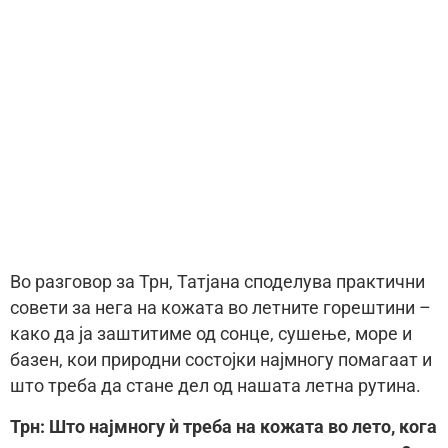
Во разговор за Трн, Татјана споделува практични
совети за нега на кожата во летните горештини –
како да ја заштитиме од сонце, сушење, море и
базен, кои природни состојки најмногу помагаат и
што треба да стане дел од нашата летна рутина.
Трн: Што најмногу ѝ треба на кожата во лето, кога