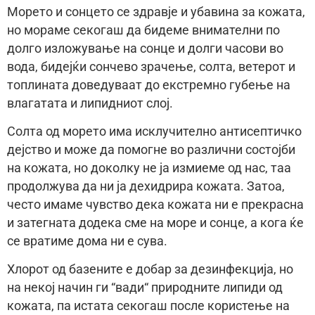
Морето и сонцето се здравје и убавина за кожата,
но мораме секогаш да бидеме внимателни по
долго изложување на сонце и долги часови во
вода, бидејќи сончево зрачење, солта, ветерот и
топлината доведуваат до екстремно губење на
влагатата и липидниот слој.
Солта од морето има исклучително антисептичко
дејство и може да помогне во различни состојби
на кожата, но доколку не ја измиеме од нас, таа
продолжува да ни ја дехидрира кожата. Затоа,
често имаме чувство дека кожата ни е прекрасна
и затегната додека сме на море и сонце, а кога ќе
се вратиме дома ни е сува.
Хлорот од базените е добар за дезинфекција, но
на некој начин ги “вади“ природните липиди од
кожата, па истата секогаш после користење на