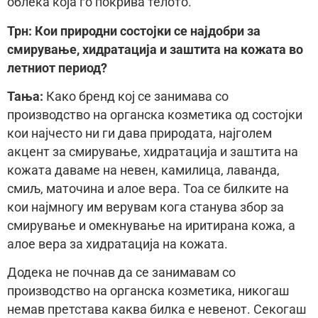
облека која го покрива телото.
Трн: Кои природни состојки се најдобри за
смирување, хидратација и заштита на кожата во
летниот период?
Тања:
Како бренд кој се занимава со
производство на органска козметика од состојки
кои најчесто ни ги дава природата, најголем
акцент за смирување, хидратација и заштита на
кожата даваме на невен, камилица, лаванда,
смиљ, маточина и алое вера. Тоа се билките на
кои најмногу им верувам кога станува збор за
смирување и омекнување на иритирана кожа, а
алое вера за хидратација на кожата.
Додека не почнав да се занимавам со
производство на органска козметика, никогаш
немав претстава каква билка е невенот. Секогаш