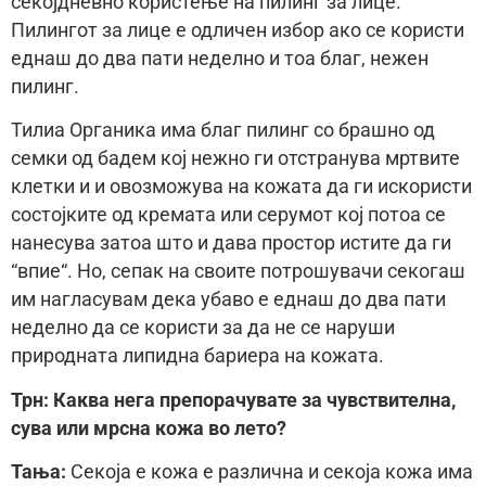
секојдневно користење на пилинг за лице.
Пилингот за лице е одличен избор ако се користи
еднаш до два пати неделно и тоа благ, нежен
пилинг.
Тилиа Органика има благ пилинг со брашно од
семки од бадем кој нежно ги отстранува мртвите
клетки и и овозможува на кожата да ги искористи
состојките од кремата или серумот кој потоа се
нанесува затоа што и дава простор истите да ги
“впие“. Но, сепак на своите потрошувачи секогаш
им нагласувам дека убаво е еднаш до два пати
неделно да се користи за да не се наруши
природната липидна бариера на кожата.
Трн: Каква нега препорачувате за чувствителна,
сува или мрсна кожа во лето?
Тања:
Секоја е кожа е различна и секоја кожа има