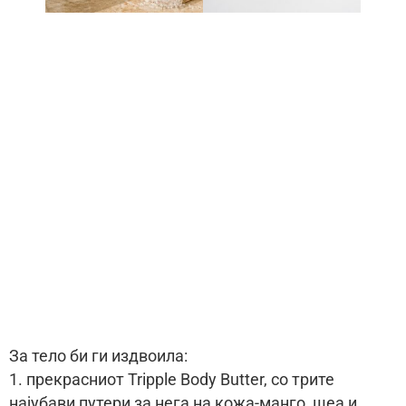
За тело би ги издвоила:
1. прекрасниот Tripple Body Butter, со трите
најубави путери за нега на кожа-манго, шеа и