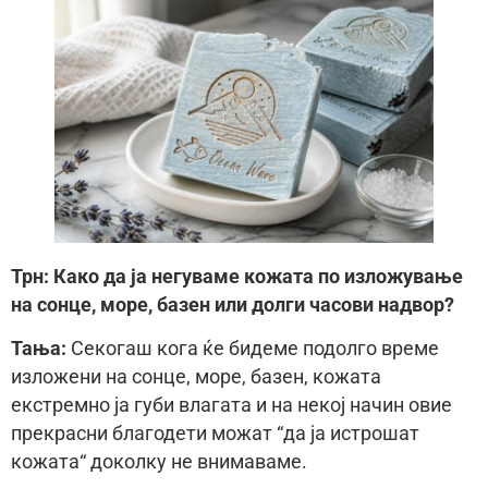
Трн: Како да ја негуваме кожата по изложување
на сонце, море, базен или долги часови надвор?
Тања:
Секогаш кога ќе бидеме подолго време
изложени на сонце, море, базен, кожата
екстремно ја губи влагата и на некој начин овие
прекрасни благодети можат “да ја истрошат
кожата“ доколку не внимаваме.