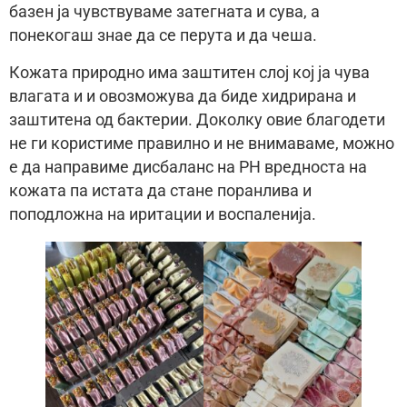
базен ја чувствуваме затегната и сува, а
понекогаш знае да се перута и да чеша.
Кожата природно има заштитен слој кој ја чува
влагата и и овозможува да биде хидрирана и
заштитена од бактерии. Доколку овие благодети
не ги користиме правилно и не внимаваме, можно
е да направиме дисбаланс на PH вредноста на
кожата па истата да стане поранлива и
поподложна на иритации и воспаленија.