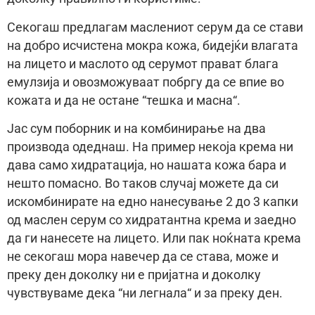
Секогаш предлагам маслениот серум да се стави
на добро исчистена мокра кожа, бидејќи влагата
на лицето и маслото од серумот прават блага
емулзија и овозможуваат побргу да се впие во
кожата и да не остане “тешка и масна“.
Јас сум поборник и на комбинирање на два
производа одеднаш. На пример некоја крема ни
дава само хидратација, но нашата кожа бара и
нешто помасно. Во таков случај можете да си
искомбинирате на едно нанесување 2 до 3 капки
од маслен серум со хидратантна крема и заедно
да ги нанесете на лицето. Или пак ноќната крема
не секогаш мора навечер да се става, може и
преку ден доколку ни е пријатна и доколку
чувствуваме дека “ни легнала“ и за преку ден.