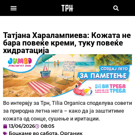
Татјана Харалампиева: Кожата не
бара повеќе креми, туку повеќе
хидратација
Во интервју за Трн, Tilia Organica споделува совети
за природна летна нега – како да ја заштитиме
кожата од сонце, сушење и иритации.
13/06/2026
08:05
Боцкаме во сабота
,
Органик