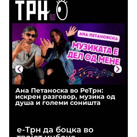
Ана Петаноска во РеТрн:
Ри
искрен разговор, музика од
го
душа и големи соништа
За
и 
е-Трн да боцка во