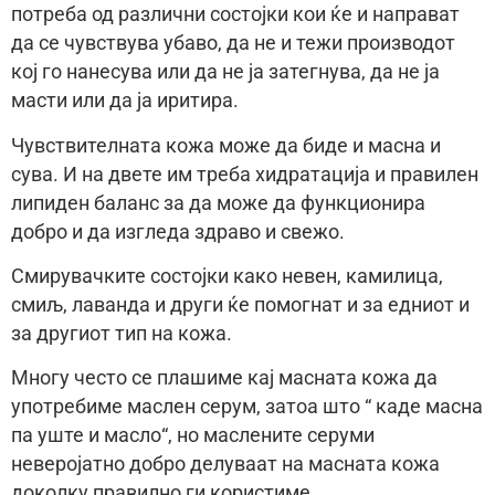
потреба од различни состојки кои ќе и направат
да се чувствува убаво, да не и тежи производот
кој го нанесува или да не ја затегнува, да не ја
масти или да ја иритира.
Чувствителната кожа може да биде и масна и
сува. И на двете им треба хидратација и правилен
липиден баланс за да може да функционира
добро и да изгледа здраво и свежо.
Смирувачките состојки како невен, камилица,
смиљ, лаванда и други ќе помогнат и за едниот и
за другиот тип на кожа.
Многу често се плашиме кај масната кожа да
употребиме маслен серум, затоа што “ каде масна
па уште и масло“, но маслените серуми
неверојатно добро делуваат на масната кожа
доколку правилно ги користиме.