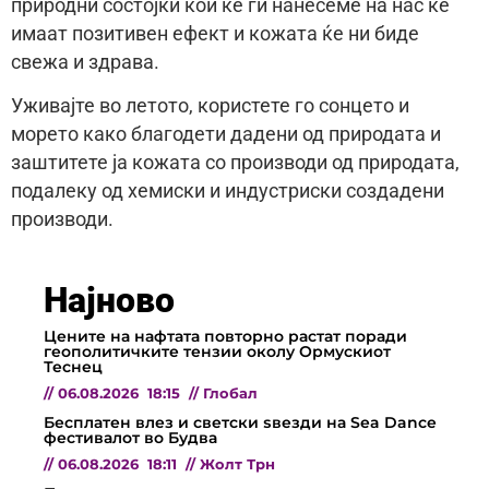
природни состојки кои ќе ги нанесеме на нас ќе
имаат позитивен ефект и кожата ќе ни биде
свежа и здрава.
Уживајте во летото, користете го сонцето и
морето како благодети дадени од природата и
заштитете ја кожата со производи од природата,
подалеку од хемиски и индустриски создадени
производи.
Најново
Цените на нафтата повторно растат поради
геополитичките тензии околу Ормускиот
Теснец
//
06.08.2026
18:15
//
Глобал
Бесплатен влез и светски ѕвезди на Sea Dance
фестивалот во Будва
//
06.08.2026
18:11
//
Жолт Трн