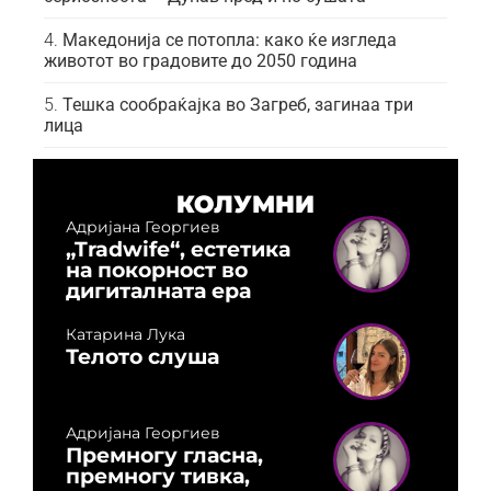
Македонија се потопла: како ќе изгледа
животот во градовите до 2050 година
Тешка сообраќајка во Загреб, загинаа три
лица
КОЛУМНИ
Адријана Георгиев
„Tradwife“, естетика
на покорност во
дигиталната ера
Катарина Лука
Телото слуша
Адријана Георгиев
Премногу гласна,
премногу тивка,