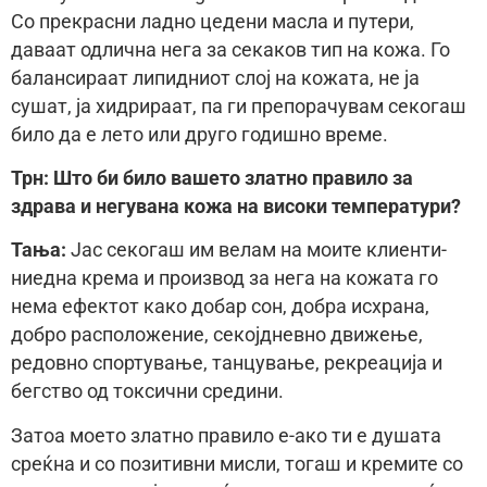
Со прекрасни ладно цедени масла и путери,
даваат одлична нега за секаков тип на кожа. Го
балансираат липидниот слој на кожата, не ја
сушат, ја хидрираат, па ги препорачувам секогаш
било да е лето или друго годишно време.
Трн: Што би било вашето златно правило за
здрава и негувана кожа на високи температури?
Тања:
Јас секогаш им велам на моите клиенти-
ниедна крема и производ за нега на кожата го
нема ефектот како добар сон, добра исхрана,
добро расположение, секојдневно движење,
редовно спортување, танцување, рекреација и
бегство од токсични средини.
Затоа моето златно правило е-ако ти е душата
среќна и со позитивни мисли, тогаш и кремите со