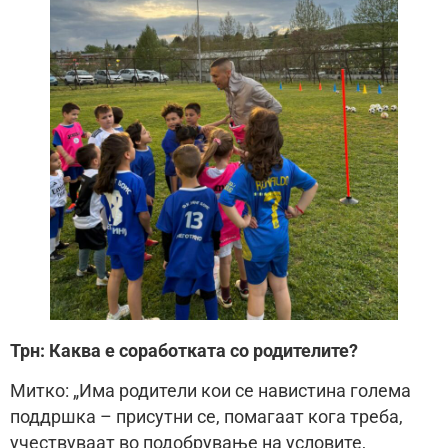
Трн:
Каква е соработката со родителите?
Митко: „Има родители кои се навистина голема
поддршка – присутни се, помагаат кога треба,
учествуваат во подобрување на условите,