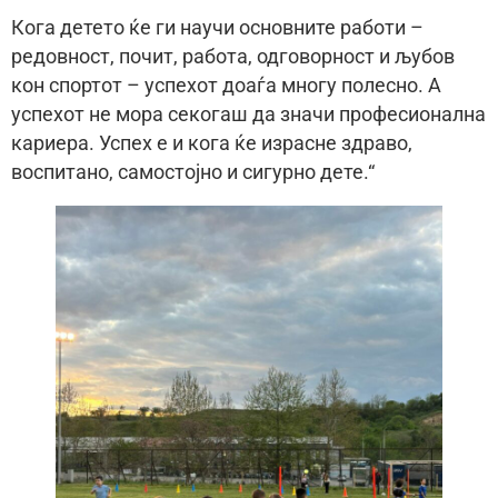
Кога детето ќе ги научи основните работи –
редовност, почит, работа, одговорност и љубов
кон спортот – успехот доаѓа многу полесно. А
успехот не мора секогаш да значи професионална
кариера. Успех е и кога ќе израсне здраво,
воспитано, самостојно и сигурно дете.“