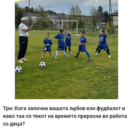
Трн: Кога започна вашата љубов кон фудбалот и
како таа со текот на времето прерасна во работа
со деца?