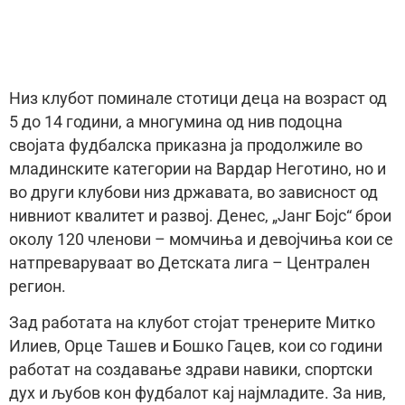
Низ клубот поминале стотици деца на возраст од
5 до 14 години, а многумина од нив подоцна
својата фудбалска приказна ја продолжиле во
младинските категории на Вардар Неготино, но и
во други клубови низ државата, во зависност од
нивниот квалитет и развој. Денес, „Јанг Бојс“ брои
околу 120 членови – момчиња и девојчиња кои се
натпреваруваат во Детската лига – Централен
регион.
Зад работата на клубот стојат тренерите Митко
Илиев, Орце Ташев и Бошко Гацев, кои со години
работат на создавање здрави навики, спортски
дух и љубов кон фудбалот кај најмладите. За нив,