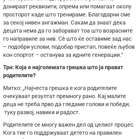
донираат реквизити, опрема или помагаат околу
просторот каде што тренираме. Благодарни сме
за секој нивен ангажман. Сакам да знаат дека
децата нема да го заборават тоа што возрасните
го направиле за нив. Сè што ќе оставиме зад нас
– подобри услови, подобар пристап, повеќе љубов
кон спортот – останува за идните генерации.“
Трн: Која е најголемата грешка што ја прават
родителите?
Mитко: „Најчеста грешка е кога родителите
очекуваат резултат премногу рано. Кај малите
деца не треба прво да гледаме голови и победи,
туку развој, навики и радост.
Родителите се многу важен дел од целиот процес.
Кога тие го поддржуваат детето на правилен