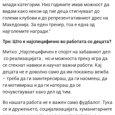
млади категории. Низ годините имав можност да
видам како некои од тие деца стигнуваат до
големи клубови и до репрезентативниот дрес на
Македонија. За еден тренер, тоа е една од
најголемите награди.“
Трн: Што е најспецифично во работата со децата?
Митко: „Најспецифичен е спојот на забавниот дел
со реализацијата , но и можноста преку игра да
се стекнат навики и научат важни работи. Кај
децата не е доволно само да им покажеш вежба
– треба да ги заинтересираш, да ги насмееш, да
ги мотивираш и да ги натераш да се
почувствуваат како дел од тим.
Во нашата работа не е важен само фудбалот. Тука
се и дружењето, социјализацијата, хуманитарните