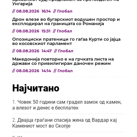
Унгарија
//
08.08.2026
16:14
//
Глобал
Дрон влезе во бугарскиот водушен простор и
експлодирал на границата со Романија
//
08.08.2026
15:31
//
Глобал
Опозициски пратеници го гаѓаа Курти со јајца
во косовскиот парламент
//
08.08.2026
14:47
//
Глобал
Македонија повторно е на грчката листа на
држави со привилигиран даночен режим
//
08.08.2026
14:14
//
Глобал
Најчитано
Човек 50 години сам градел замок од камен,
а влезот и денес е бесплатен
Двајца граѓани спасија жена од Вардар кај
Камениот мост во Скопје