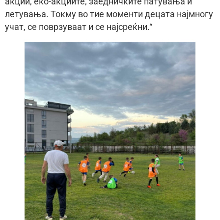
акции, еко-акциите, заедничките патувања и
летувања. Токму во тие моменти децата најмногу
учат, се поврзуваат и се најсреќни.“