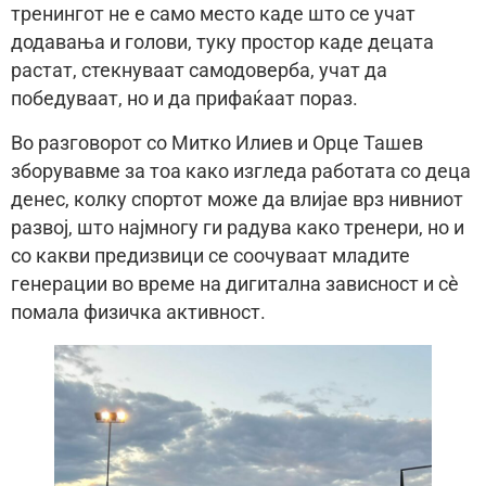
тренингот не е само место каде што се учат
додавања и голови, туку простор каде децата
растат, стекнуваат самодоверба, учат да
победуваат, но и да прифаќаат пораз.
Во разговорот со Митко Илиев и Орце Ташев
зборувавме за тоа како изгледа работата со деца
денес, колку спортот може да влијае врз нивниот
развој, што најмногу ги радува како тренери, но и
со какви предизвици се соочуваат младите
генерации во време на дигитална зависност и сè
помала физичка активност.