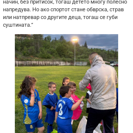
начин, без притисок, тогаш детето многу полесно
напредува. Но ако спортот стане обврска, страв
или натпревар со другите деца, тогаш се губи
суштината.“