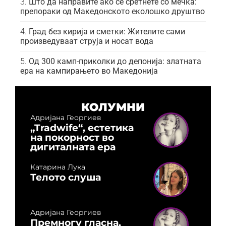
Што да направите ако се сретнете со мечка:
препораки од Македонското еколошко друштво
Град без кирија и сметки: Жителите сами
произведуваат струја и носат вода
Од 300 камп-приколки до депонија: златната
ера на кампирањето во Македонија
КОЛУМНИ
Адријана Георгиев
„Tradwife“, естетика
на покорност во
дигиталната ера
Катарина Лука
Телото слуша
Адријана Георгиев
Премногу гласна,