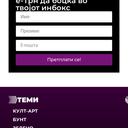
е-Трн да боцка во
твојот инбокс
Претплати се!
ТЕМИ
КУЛТ-АРТ
БУНТ