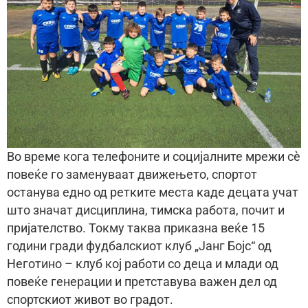
Во време кога телефоните и социјалните мрежи сè
повеќе го заменуваат движењето, спортот
останува едно од ретките места каде децата учат
што значат дисциплина, тимска работа, почит и
пријателство. Токму таква приказна веќе 15
години гради фудбалскиот клуб „Јанг Бојс“ од
Неготино – клуб кој работи со деца и млади од
повеќе генерации и претставува важен дел од
спортскиот живот во градот.