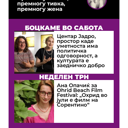
премногу тивка,
премногу жена
БОЦКАМЕ ВО САБОТА
Центар Јадро,
простор каде
уметноста има
политичка
одговорност, а
културата е
заедничко добро
НЕДЕЛЕН ТРН
Ана Опачиќ за
Оhrid Beach Film
Festival: „Охрид во
јули е филм на
Сорентино“