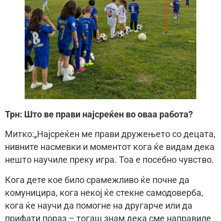
Трн: Што ве прави најсреќен во оваа работа?
Митко:„Најсреќен ме прави дружењето со децата,
нивните насмевки и моментот кога ќе видам дека
нешто научиле преку игра. Тоа е посебно чувство.
Кога дете кое било срамежливо ќе почне да
комуницира, кога некој ќе стекне самодоверба,
кога ќе научи да помогне на другарче или да
прифати пораз – тогаш знам дека сме направиле