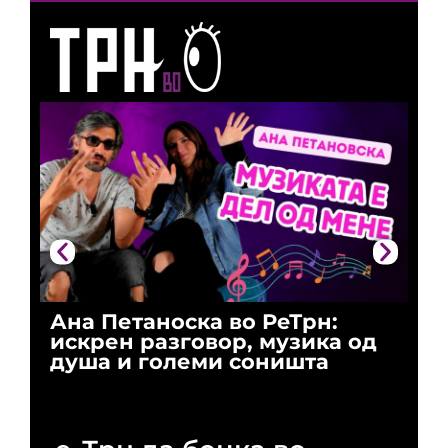
Ана Петаноска во РеТрн:
Ри
искрен разговор, музика од
го
душа и големи соништа
За
и 