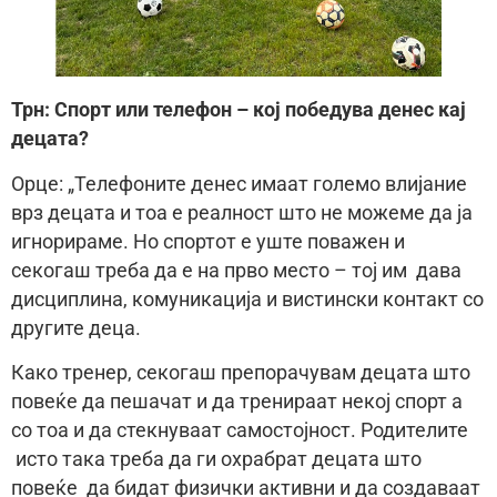
Трн: Спорт или телефон – кој победува денес кај
децата?
Орце: „Телефоните денес имаат големо влијание
врз децата и тоа е реалност што не можеме да ја
игнорираме. Но спортот е уште поважен и
секогаш треба да е на прво место – тој им дава
дисциплина, комуникација и вистински контакт со
другите деца.
Како тренер, секогаш препорачувам децата што
повеќе да пешачат и да тренираат некој спорт а
со тоа и да стекнуваат самостојност. Родителите
исто така треба да ги охрабрат децата што
повеќе да бидат физички активни и да создаваат