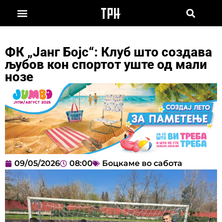
ФК „Јанг Бојс“: Клуб што создава
љубов кон спортот уште од мали
нозе
09/05/2026
08:00
Боцкаме во сабота