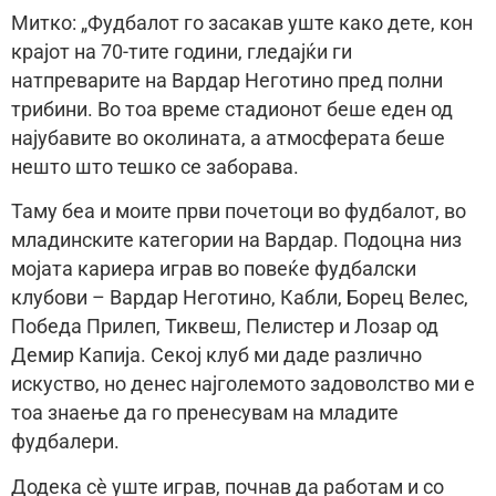
Митко: „Фудбалот го засакав уште како дете, кон
крајот на 70-тите години, гледајќи ги
натпреварите на Вардар Неготино пред полни
трибини. Во тоа време стадионот беше еден од
најубавите во околината, а атмосферата беше
нешто што тешко се заборава.
Таму беа и моите први почетоци во фудбалот, во
младинските категории на Вардар. Подоцна низ
мојата кариера играв во повеќе фудбалски
клубови – Вардар Неготино, Кабли, Борец Велес,
Победа Прилеп, Тиквеш, Пелистер и Лозар од
Демир Капија. Секој клуб ми даде различно
искуство, но денес најголемото задоволство ми е
тоа знаење да го пренесувам на младите
фудбалери.
Додека сè уште играв, почнав да работам и со