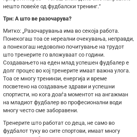
нешто повеќе од фудбалски тренинг.“
Трн: А што ве разочарува?
Митко: „Разочарувања има во секоја работа.
Понекогаш тоа се нереални очекувања, неправди,
а понекогаш недоволно почитување на трудот
што тренерите го вложуваат со години.
Создавањето на еден млад успешен фудбалер е
долг процес во кој тренерите имаат важна улога.
Тоа се многу тренинзи, енергија и време
посветено на создавање здрави и успешни
спортисти, но кога доаѓа моментот на ангажман
на младиот фудбалер во професионални води
многу често сме заборавени.
Тренерите што работат со деца, не само во
фудбалот туку во сите спортови, имаат многу