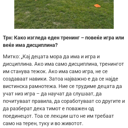
Трн: Како изгледа еден тренинг – повеќе игра или
веќе има дисциплина?
Митко: „Кај децата мора да има и игра и
дисциплина. Ако има само дисциплина, тренингот
им станува тежок. Ако има само игра, не се
создаваат навики. Затоа најважно е да се најде
вистинска рамнотежа. Ние се трудиме децата да
учат низ игра – да научат да слушаат, да
почитуваат правила, да соработуваат со другите и
да разберат дека тимот е поважен од
поединецот. Тоа се лекции што не им требаат
само на терен, туку и во животот.