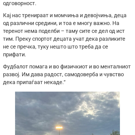
одговорност.
Кај нас тренираат и момчиња и девојчиња, деца
од различни средини, и тоа е многу важно. На
теренот нема поделби – таму сите се дел од ист
тим. Преку спортот децата учат дека разликите
не се пречка, туку нешто што треба да се
прифати.
Фудбалот помага и во физичкиот и во менталниот
развој. Им дава радост, самодоверба и чувство
дека припаѓаат некаде.“