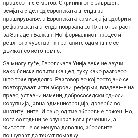
процесот не е мртов. Скринингот е завршен,
земјата е дел од европската агенда за
проширување, а Европската комисија ја одобри и
реформската агенда поврзана со Планот за раст
за Западен Балкан. Но, формалниот процес и
реалното чувство на граѓаните одамна не се
движат со исто темпо.
За многу луѓе, Европската Унија веќе не звучи
како блиска политичка цел, туку како разговор
што трае предолго. Разговор во кој постојано се
повторуваат исти зборови: реформи, владеење на
право, уставни измени, добрососедски односи,
корупција, јавна администрација, доверба во
институциите. И секој од тие зборови е важен. Но,
кога со години се слушаат исти реченици, а
животот не се менува доволно, зборовите
почнуваат да тежат помалку.