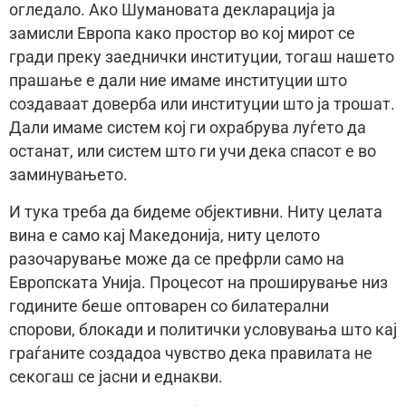
огледало. Ако Шумановата декларација ја
замисли Европа како простор во кој мирот се
гради преку заеднички институции, тогаш нашето
прашање е дали ние имаме институции што
создаваат доверба или институции што ја трошат.
Дали имаме систем кој ги охрабрува луѓето да
останат, или систем што ги учи дека спасот е во
заминувањето.
И тука треба да бидеме објективни. Ниту целата
вина е само кај Македонија, ниту целото
разочарување може да се префрли само на
Европската Унија. Процесот на проширување низ
годините беше оптоварен со билатерални
спорови, блокади и политички условувања што кај
граѓаните создадоа чувство дека правилата не
секогаш се јасни и еднакви.