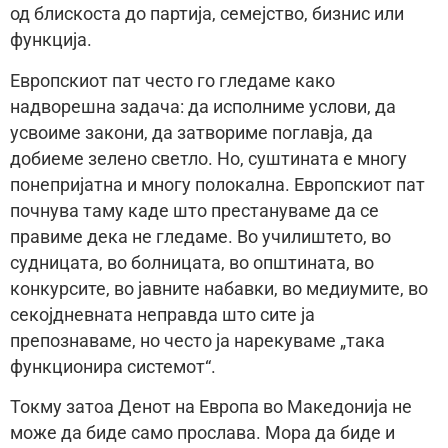
од блискоста до партија, семејство, бизнис или
функција.
Европскиот пат често го гледаме како
надворешна задача: да исполниме услови, да
усвоиме закони, да затвориме поглавја, да
добиеме зелено светло. Но, суштината е многу
понепријатна и многу полокална. Европскиот пат
почнува таму каде што престануваме да се
правиме дека не гледаме. Во училиштето, во
судницата, во болницата, во општината, во
конкурсите, во јавните набавки, во медиумите, во
секојдневната неправда што сите ја
препознаваме, но често ја нарекуваме „така
функционира системот“.
Токму затоа Денот на Европа во Македонија не
може да биде само прослава. Мора да биде и