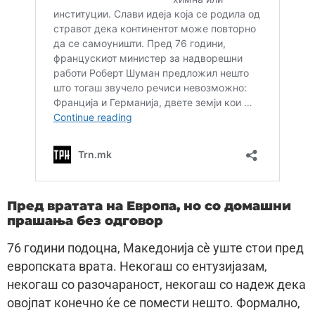
Пред вратата на Европа, но со домашни
прашања без одговор
76 години подоцна, Македонија сè уште стои пред
европската врата. Некогаш со ентузијазам,
некогаш со разочараност, некогаш со надеж дека
овојпат конечно ќе се помести нешто. Формално,