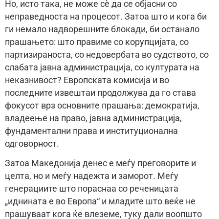
Но, исто така, не може сè да се објасни со
неправедноста на процесот. Затоа што и кога би
ги немало надворешните блокади, би останало
прашањето: што правиме со корупцијата, со
партизираноста, со недовербата во судството, со
слабата јавна администрација, со културата на
неказнивост? Европската комисија и во
последните извештаи продолжува да го става
фокусот врз основните прашања: демократија,
владеење на право, јавна администрација,
фундаментални права и институционална
одговорност.
Затоа Македонија денес е меѓу преговорите и
целта, но и меѓу надежта и заморот. Меѓу
генерациите што пораснаа со реченицата
„иднината е во Европа“ и младите што веќе не
прашуваат кога ќе влеземе, туку дали воопшто