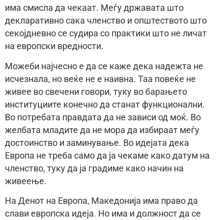
има смисла да чекаат. Меѓу државата што
декларативно сака членство и општеството што
секојдневно се судира со практики што не личат
на европски вредности.
Можеби најчесно е да се каже дека надежта не
исчезнала, но веќе не е наивна. Таа повеќе не
живее во свечени говори, туку во барањето
институциите конечно да станат функционални.
Во потребата правдата да не зависи од моќ. Во
желбата младите да не мора да избираат меѓу
достоинство и заминување. Во идејата дека
Европа не треба само да ја чекаме како датум на
членство, туку да ја градиме како начин на
живеење.
На Денот на Европа, Македонија има право да
слави европска идеја. Но има и должност да се