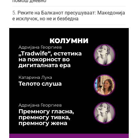
помош дневно
Реките на Балканот пресушуваат: Македонија
е исклучок, но не и безбедна
КОЛУМНИ
Адријана Георгиев
„Tradwife“, естетика
на покорност во
дигиталната ера
Катарина Лука
Телото слуша
Адријана Георгиев
Премногу гласна,
премногу тивка,
премногу жена