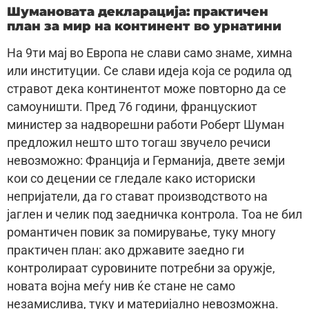
Шумановата декларација: практичен
план за мир на континент во урнатини
На 9ти мај во Европа не слави само знаме, химна
или институции. Се слави идеја која се родила од
стравот дека континентот може повторно да се
самоуништи. Пред 76 години, францускиот
министер за надворешни работи Роберт Шуман
предложил нешто што тогаш звучело речиси
невозможно: Франција и Германија, двете земји
кои со децении се гледале како историски
непријатели, да го стават производството на
јаглен и челик под заедничка контрола. Тоа не бил
романтичен повик за помирување, туку многу
практичен план: ако државите заедно ги
контролираат суровините потребни за оружје,
новата војна меѓу нив ќе стане не само
незамислива, туку и материјално невозможна.