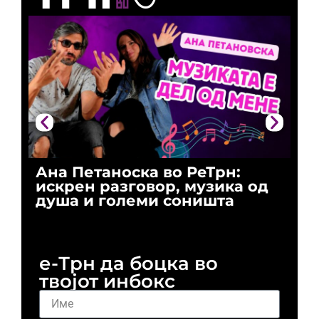
Ана Петаноска во РеТрн:
Ри
искрен разговор, музика од
го
душа и големи соништа
За
и 
е-Трн да боцка во
твојот инбокс