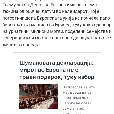
Токму затоа Денот на Европа има поголема
тежина од обичен датум во календарот. Тој е
потсетник дека Европската унија не почнала како
бирократска машина во Брисел, туку како одговор
на урнатини, милиони мртви, поделени семејства и
генерации кои морале повторно да научат како се
живее со соседот.