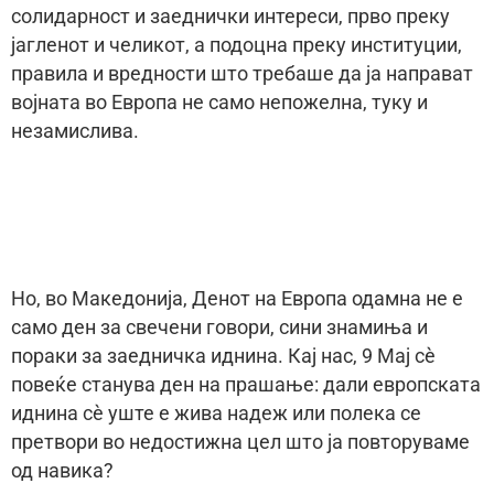
солидарност и заеднички интереси, прво преку
јагленот и челикот, а подоцна преку институции,
правила и вредности што требаше да ја направат
војната во Европа не само непожелна, туку и
незамислива.
Но, во Македонија, Денот на Европа одамна не е
само ден за свечени говори, сини знамиња и
пораки за заедничка иднина. Кај нас, 9 Мај сè
повеќе станува ден на прашање: дали европската
иднина сè уште е жива надеж или полека се
претвори во недостижна цел што ја повторуваме
од навика?