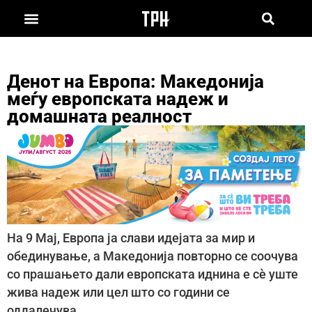
Денот на Европа: Македонија
меѓу европската надеж и
домашната реалност
На 9 Мај, Европа ја слави идејата за мир и
обединување, а Македонија повторно се соочува
со прашањето дали европската иднина е сè уште
жива надеж или цел што со години се
оддалечува.