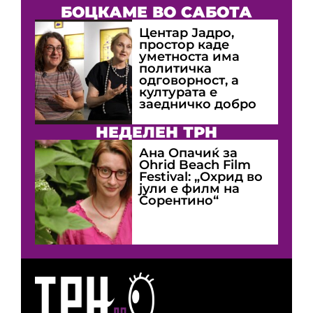
БОЦКАМЕ ВО САБОТА
Центар Јадро,
простор каде
уметноста има
политичка
одговорност, а
културата е
заедничко добро
НЕДЕЛЕН ТРН
Ана Опачиќ за
Оhrid Beach Film
Festival: „Охрид во
јули е филм на
Сорентино“