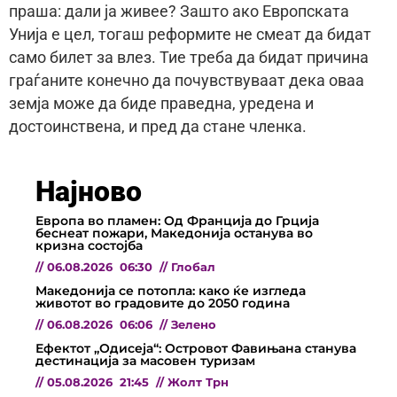
праша: дали ја живее? Зашто ако Европската
Унија е цел, тогаш реформите не смеат да бидат
само билет за влез. Тие треба да бидат причина
граѓаните конечно да почувствуваат дека оваа
земја може да биде праведна, уредена и
достоинствена, и пред да стане членка.
Најново
Европа во пламен: Од Франција до Грција
беснеат пожари, Македонија останува во
кризна состојба
//
06.08.2026
06:30
//
Глобал
Македонија се потопла: како ќе изгледа
животот во градовите до 2050 година
//
06.08.2026
06:06
//
Зелено
Ефектот „Одисеја“: Островот Фавињана станува
дестинација за масовен туризам
//
05.08.2026
21:45
//
Жолт Трн