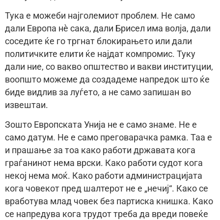
Тука е можеби најголемиот проблем. Не само
дали Европа нè сака, дали Брисел има волја, дали
соседите ќе го тргнат блокирањето или дали
политичките елити ќе најдат компромис. Туку
дали ние, со вакво општество и вакви институции,
воопшто можеме да создадеме напредок што ќе
биде видлив за луѓето, а не само запишан во
извештаи.
Зошто Европската Унија не е само знаме. Не е
само датум. Не е само преговарачка рамка. Таа е
и прашање за тоа како работи државата кога
граѓанинот нема врски. Како работи судот кога
некој нема моќ. Како работи администрацијата
кога човекот пред шалтерот не е „нечиј“. Како се
вработува млад човек без партиска книшка. Како
се напредува кога трудот треба да вреди повеќе