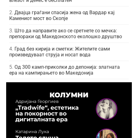
влезот и денес е бесплатен
Двајца граѓани спасија жена од Вардар кај
Камениот мост во Скопје
Што да направите ако се сретнете со мечка:
препораки од Македонското еколошко друштво
Град без кирија и сметки: Жителите сами
произведуваат струја и носат вода
Од 300 камп-приколки до депонија: златната
ера на кампирањето во Македонија
КОЛУМНИ
Адријана Георгиев
„Tradwife“, естетика
на покорност во
дигиталната ера
Катарина Лука
Телото слуша