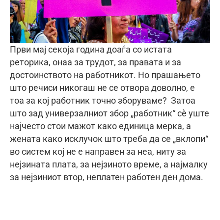
Први мај секоја година доаѓа со истата
реторика, онаа за трудот, за правата и за
достоинството на работникот. Но прашањето
што речиси никогаш не се отвора доволно, е
тоа за кој работник точно зборуваме? Затоа
што зад универзалниот збор „работник“ сè уште
најчесто стои мажот како единица мерка, а
жената како исклучок што треба да се „вклопи“
во систем кој не е направен за неа, ниту за
нејзината плата, за нејзиното време, а најмалку
за нејзиниот втор, неплатен работен ден дома.