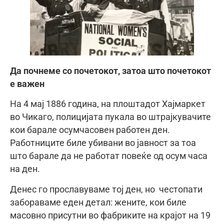
Да почнеме со почетокот, затоа што почетокот
е важен
На 4 мај 1886 година, на плоштадот Хајмаркет
во Чикаго, полицијата пукала во штрајкувачите
кои барале осумчасовен работен ден.
Работниците биле убивани во јавност за тоа
што барале да не работат повеќе од осум часа
на ден.
Денес го прославуваме тој ден, но честопати
забораваме еден детал: жените, кои биле
масовно присутни во фабриките на крајот на 19