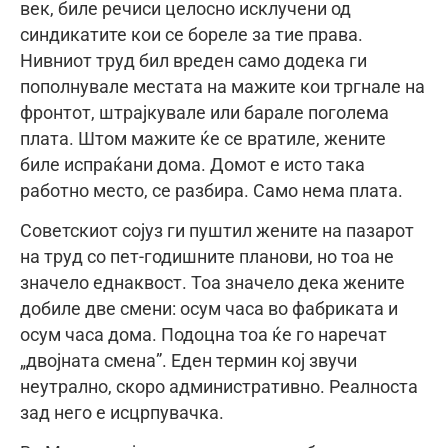
век, биле речиси целосно исклучени од
синдикатите кои се бореле за тие права.
Нивниот труд бил вреден само додека ги
пополнувале местата на мажите кои тргнале на
фронтот, штрајкувале или барале поголема
плата. Штом мажите ќе се вратиле, жените
биле испраќани дома. Домот е исто така
работно место, се разбира. Само нема плата.
Советскиот сојуз ги пуштил жените на пазарот
на труд со пет-годишните планови, но тоа не
значело еднаквост. Тоа значело дека жените
добиле две смени: осум часа во фабриката и
осум часа дома. Подоцна тоа ќе го наречат
„двојната смена”. Еден термин кој звучи
неутрално, скоро административно. Реалноста
зад него е исцрпувачка.