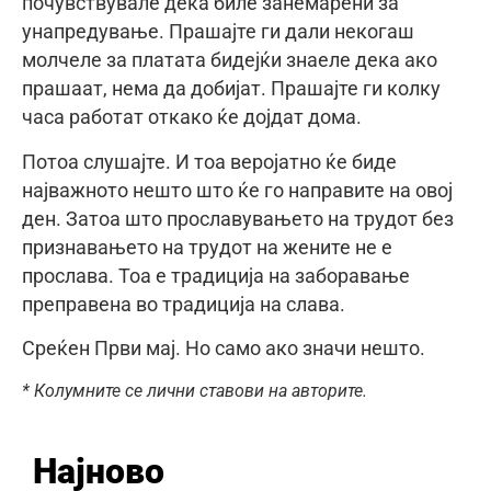
почувствувале дека биле занемарени за
унапредување. Прашајте ги дали некогаш
молчеле за платата бидејќи знаеле дека ако
прашаат, нема да добијат. Прашајте ги колку
часа работат откако ќе дојдат дома.
Потоа слушајте. И тоа веројатно ќе биде
најважното нешто што ќе го направите на овој
ден. Затоа што прославувањето на трудот без
признавањето на трудот на жените не е
прослава. Тоа е традиција на заборавање
преправена во традиција на слава.
Среќен Први мај. Но само ако значи нешто.
* Колумните се лични ставови на авторите.
Најново