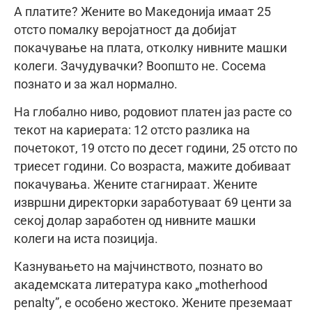
А платите? Жените во Македонија имаат 25
отсто помалку веројатност да добијат
покачување на плата, отколку нивните машки
колеги. Зачудувачки? Воопшто не. Сосема
познато и за жал нормално.
На глобално ниво, родовиот платен јаз расте со
текот на кариерата: 12 отсто разлика на
почетокот, 19 отсто по десет години, 25 отсто по
триесет години. Со возраста, мажите добиваат
покачувања. Жените стагнираат. Жените
извршни директорки заработуваат 69 центи за
секој долар заработен од нивните машки
колеги на иста позиција.
Казнувањето на мајчинството, познато во
академската литература како „motherhood
penalty”, е особено жестоко. Жените преземаат