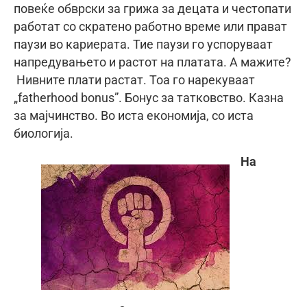
повеќе обврски за грижа за децата и честопати
работат со скратено работно време или прават
паузи во кариерата. Тие паузи го успоруваат
напредувањето и растот на платата. А мажите?
Нивните плати растат. Тоа го нарекуваат
„fatherhood bonus”. Бонус за татковство. Казна
за мајчинство. Во иста економија, со иста
биологија.
На