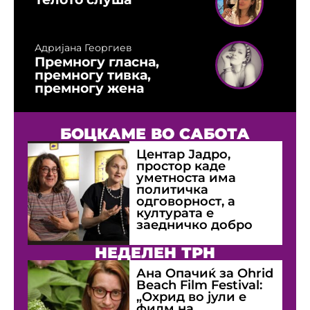
Адријана Георгиев
Премногу гласна,
премногу тивка,
премногу жена
БОЦКАМЕ ВО САБОТА
Центар Јадро,
простор каде
уметноста има
политичка
одговорност, а
културата е
заедничко добро
НЕДЕЛЕН ТРН
Ана Опачиќ за Оhrid
Beach Film Festival:
„Охрид во јули е
филм на