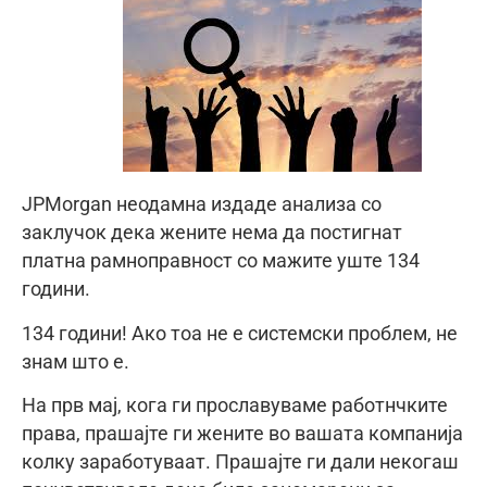
JPMorgan неодамна издаде анализа со
заклучок дека жените нема да постигнат
платна рамноправност со мажите уште 134
години.
134 години! Ако тоа не е системски проблем, не
знам што е.
На прв мај, кога ги прославуваме работнчките
права, прашајте ги жените во вашата компанија
колку заработуваат. Прашајте ги дали некогаш