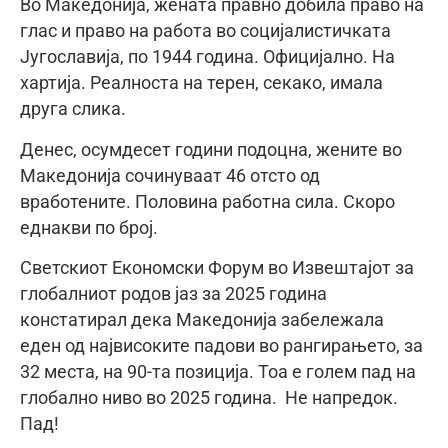
Во Македонија, жената правно добила право на
глас и право на работа во социјалистичката
Југославија, по 1944 година. Официјално. На
хартија. Реалноста на терен, секако, имала
друга слика.
Денес, осумдесет години подоцна, жените во
Македонија сочинуваат 46 отсто од
вработените. Половина работна сила. Скоро
еднакви по број.
Светскиот Економски Форум во Извештајот за
глобалниот родов јаз за 2025 година
констатирал дека Македонија забележала
еден од највисоките падови во рангирањето, за
32 места, на 90-та позиција. Тоа е голем пад на
глобално ниво во 2025 година.
Не напредок.
Пад!