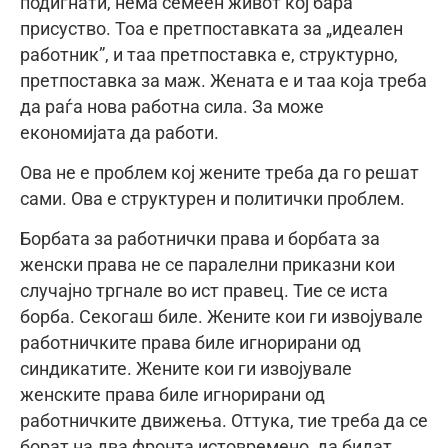
подигнати, нема семеен живот кој бара
присуство. Тоа е претпоставката за „идеален
работник”, и таа претпоставка е, структурно,
претпоставка за маж. Жената е и таа која треба
да раѓа нова работна сила. За може
економијата да работи.
Ова не е проблем кој жените треба да го решат
сами. Ова е структурен и политички проблем.
Борбата за работнички права и борбата за
женски права не се паралелни приказни кои
случајно тргнале во ист правец. Тие се иста
борба. Секогаш биле. Жените кои ги извојувале
работничките права биле игнорирани од
синдикатите. Жените кои ги извојувале
женските права биле игнорирани од
работничките движења. Оттука, тие треба да се
борат на два фронта истовремено, да бидат