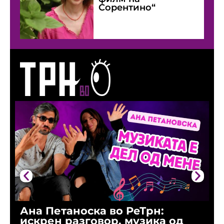
Сорентино“
Ана Петаноска во РеТрн:
Р
искрен разговор, музика од
г