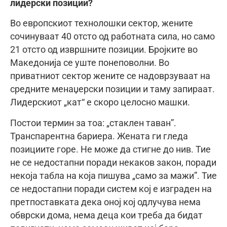
лидерски позиции?
Во европскиот технолошки сектор, жените
сочинуваат 40 отсто од работната сила, но само
21 отсто од извршните позиции. Бројките во
Македонија се уште понеповолни. Во
приватниот сектор жените се надоврзуваат на
средните менаџерски позиции и таму запираат.
Лидерскиот „кат“ е скоро целосно машки.
Постои термин за тоа: „стаклен таван”.
Транспарентна бариера. Жената ги гледа
позициите горе. Не може да стигне до нив. Тие
не се недостапни поради некаков закон, поради
некоја табла на која пишува „само за мажи”. Тие
се недостапни поради систем кој е изграден на
претпоставката дека оној кој одлучува нема
обврски дома, нема деца кои треба да бидат