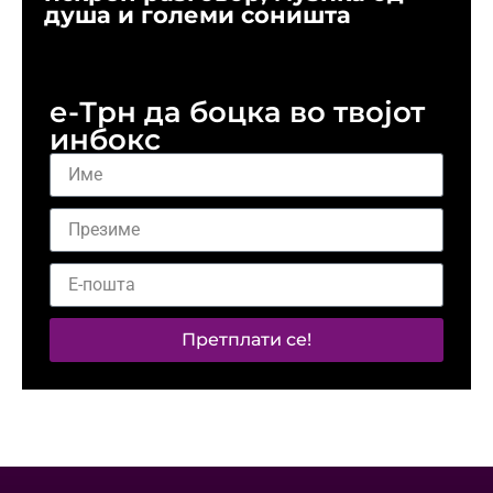
душа и големи соништа
н
о
е-Трн да боцка во твојот
инбокс
Претплати се!