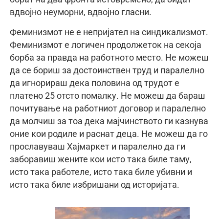
вдвојно неуморни, вдвојно гласни.
Феминизмот не е непријател на синдикализмот.
Феминизмот е логичен продолжеток на секоја
борба за правда на работното место. Не можеш
да се бориш за достоинствен труд и паралелно
да игнорираш дека половина од трудот е
платено 25 отсто помалку. Не можеш да бараш
почитување на работниот договор и паралелно
да молчиш за тоа дека мајчинството ги казнува
оние кои родиле и раснат деца. Не можеш да го
прославуваш Хајмаркет и паралелно да ги
заборавиш жените кои исто така биле таму,
исто така работеле, исто така биле убивни и
исто така биле избришани од историјата.