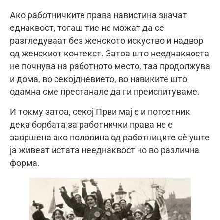
Ако работничките права навистина значат
еднаквост, тогаш тие не можат да се
разгледуваат без женското искуство и надвор
од женскиот контекст. Затоа што нееднаквоста
не почнува на работното место, таа продолжува
и дома, во секојдневието, во навиките што
одамна сме престанале да ги преиспитуваме.
И токму затоа, секој Први мај е и потсетник
дека борбата за работнички права не е
завршена ако половина од работниците сè уште
ја живеат истата нееднаквост но во различна
форма.