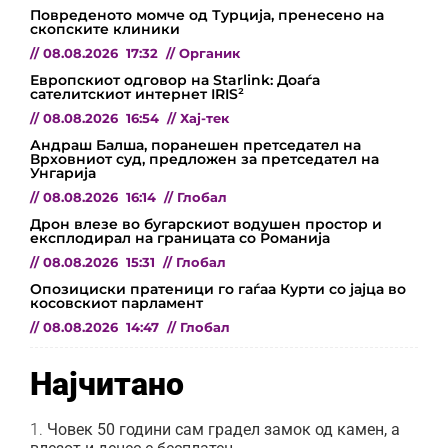
Повреденото момче од Турција, пренесено на
скопските клиники
//
08.08.2026
17:32
//
Органик
Европскиот одговор на Starlink: Доаѓа
сателитскиот интернет IRIS²
//
08.08.2026
16:54
//
Хај-тек
Андраш Балша, поранешен претседател на
Врховниот суд, предложен за претседател на
Унгарија
//
08.08.2026
16:14
//
Глобал
Дрон влезе во бугарскиот водушен простор и
експлодирал на границата со Романија
//
08.08.2026
15:31
//
Глобал
Опозициски пратеници го гаѓаа Курти со јајца во
косовскиот парламент
//
08.08.2026
14:47
//
Глобал
Најчитано
Човек 50 години сам градел замок од камен, а