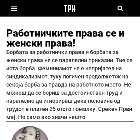
Работничките права се и
женски права!
Борбата за работнички права и борбата за
женски права не се паралелни приказни. Тие се
иста борба. Феминизмот не е непријател на
синдикализмот, туку логичен продолжеток на
секоја борба за правда на работното место. Не
можеш да се бориш за достоинствен труд и
паралелно да игнорираш дека половина од
трудот е платен 25 отсто помалку. Среќен Први
мај. Но само ако значи нешто