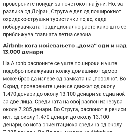
проверените понуди за почетокот на јуни. Но, за
разлика од Дојран, Струга е дел од поширокиот
охридско-струшки туристички појас, каде
побарувачката традиционално расте како што се
приближува главната летна сезона.
Airbnb: кога ноќевањето „дома“ оди и над
13.000 денари
На Airbnb распоните се уште пошироки и уште
подобро покажуваат колку домашниот одмор
може брзо да излезе од рамката на „поволно“. Во
Охрид, проверените цени се движат од околу
1.470 денари до околу 13.100 денари за една ноќ
за две лица. Средината на овој распон изнесува
околу 7.285 денари. Во Струга, распонот е речиси
ист, од околу 1.470 денари до околу 13.100
денари, со иста ориентациска средина од околу