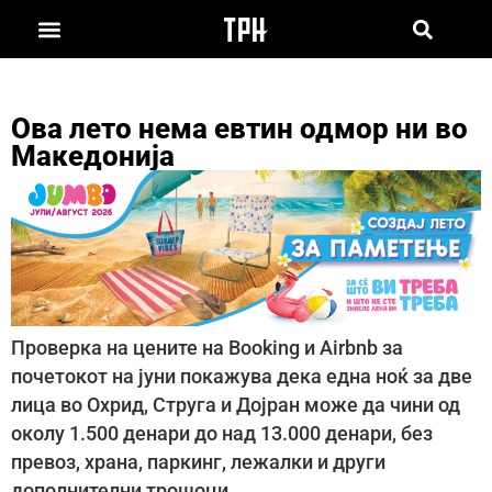
Ова лето нема евтин одмор ни во
Македонија
Проверка на цените на Booking и Airbnb за
почетокот на јуни покажува дека една ноќ за две
лица во Охрид, Струга и Дојран може да чини од
околу 1.500 денари до над 13.000 денари, без
превоз, храна, паркинг, лежалки и други
дополнителни трошоци.