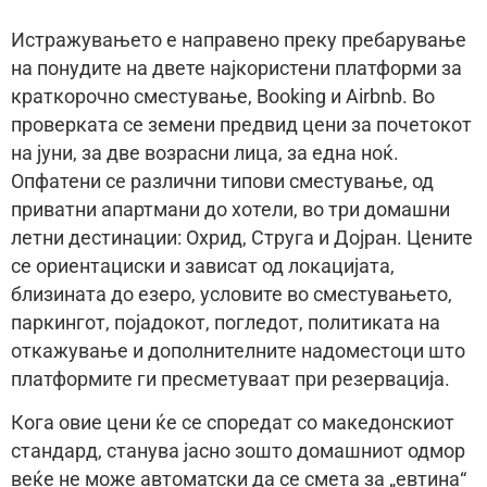
Истражувањето е направено преку пребарување
на понудите на двете најкористени платформи за
краткорочно сместување, Booking и Airbnb. Во
проверката се земени предвид цени за почетокот
на јуни, за две возрасни лица, за една ноќ.
Опфатени се различни типови сместување, од
приватни апартмани до хотели, во три домашни
летни дестинации: Охрид, Струга и Дојран. Цените
се ориентациски и зависат од локацијата,
близината до езеро, условите во сместувањето,
паркингот, појадокот, погледот, политиката на
откажување и дополнителните надоместоци што
платформите ги пресметуваат при резервација.
Кога овие цени ќе се споредат со македонскиот
стандард, станува јасно зошто домашниот одмор
веќе не може автоматски да се смета за „евтина“