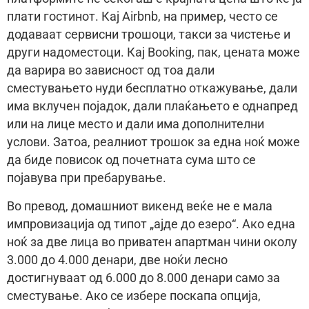
плати гостинот. Кај Airbnb, на пример, често се
додаваат сервисни трошоци, такси за чистење и
други надоместоци. Кај Booking, пак, цената може
да варира во зависност од тоа дали
сместувањето нуди бесплатно откажување, дали
има вклучен појадок, дали плаќањето е однапред
или на лице место и дали има дополнителни
услови. Затоа, реалниот трошок за една ноќ може
да биде повисок од почетната сума што се
појавува при пребарување.
Во превод, домашниот викенд веќе не е мала
импровизација од типот „ајде до езеро“. Ако една
ноќ за две лица во приватен апартман чини околу
3.000 до 4.000 денари, две ноќи лесно
достигнуваат од 6.000 до 8.000 денари само за
сместување. Ако се избере поскапа опција,