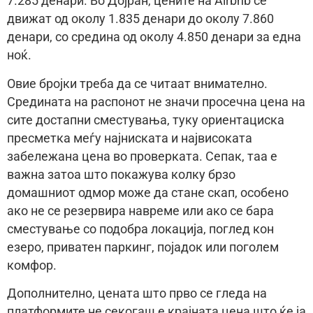
7.285 денари. Во Дојран, цените на Airbnb се
движат од околу 1.835 денари до околу 7.860
денари, со средина од околу 4.850 денари за една
ноќ.
Овие бројки треба да се читаат внимателно.
Средината на распонот не значи просечна цена на
сите достапни сместувања, туку ориентациска
пресметка меѓу најниската и највисоката
забележана цена во проверката. Сепак, таа е
важна затоа што покажува колку брзо
домашниот одмор може да стане скап, особено
ако не се резервира навреме или ако се бара
сместување со подобра локација, поглед кон
езеро, приватен паркинг, појадок или поголем
комфор.
Дополнително, цената што прво се гледа на
платформите не секогаш е крајната цена што ќе ја