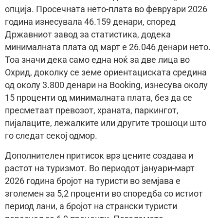
опција. Просечната нето-плата во февруари 2026
година изнесувала 46.159 денари, според
Државниот завод за статистика, додека
минималната плата од март е 26.046 денари нето.
Тоа значи дека само една ноќ за две лица во
Охрид, доколку се земе ориентациската средина
од околу 3.800 денари на Booking, изнесува околу
15 проценти од минималната плата, без да се
пресметаат превозот, храната, паркингот,
пијалаците, лежалките или другите трошоци што
го следат секој одмор.
Дополнителен притисок врз цените создава и
растот на туризмот. Во периодот јануари-март
2026 година бројот на туристи во земјава е
зголемен за 5,2 проценти во споредба со истиот
период лани, а бројот на странски туристи