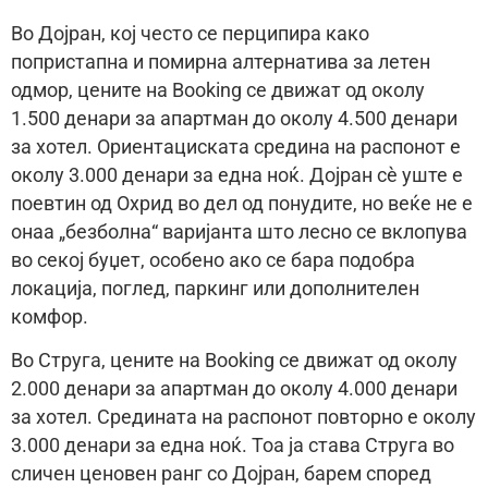
Во Дојран, кој често се перципира како
попристапна и помирна алтернатива за летен
одмор, цените на Booking се движат од околу
1.500 денари за апартман до околу 4.500 денари
за хотел. Ориентациската средина на распонот е
околу 3.000 денари за една ноќ. Дојран сè уште е
поевтин од Охрид во дел од понудите, но веќе не е
онаа „безболна“ варијанта што лесно се вклопува
во секој буџет, особено ако се бара подобра
локација, поглед, паркинг или дополнителен
комфор.
Во Струга, цените на Booking се движат од околу
2.000 денари за апартман до околу 4.000 денари
за хотел. Средината на распонот повторно е околу
3.000 денари за една ноќ. Тоа ја става Струга во
сличен ценовен ранг со Дојран, барем според