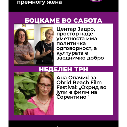
премногу жена
БОЦКАМЕ ВО САБОТА
Центар Јадро,
простор каде
уметноста има
политичка
одговорност, а
културата е
заедничко добро
НЕДЕЛЕН ТРН
Ана Опачиќ за
Оhrid Beach Film
Festival: „Охрид во
јули е филм на
Сорентино“