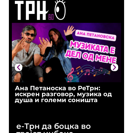
Ана Петаноска во РеТрн:
Ри
искрен разговор, музика од
го
душа и големи соништа
За
и 
е-Трн да боцка во