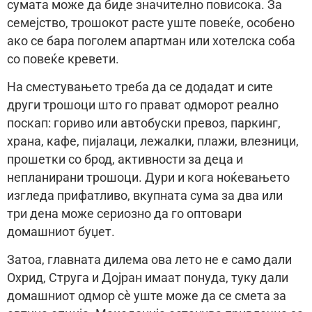
сумата може да биде значително повисока. За
семејство, трошокот расте уште повеќе, особено
ако се бара поголем апартман или хотелска соба
со повеќе кревети.
На сместувањето треба да се додадат и сите
други трошоци што го прават одморот реално
поскап: гориво или автобуски превоз, паркинг,
храна, кафе, пијалаци, лежалки, плажи, влезници,
прошетки со брод, активности за деца и
непланирани трошоци. Дури и кога ноќевањето
изгледа прифатливо, вкупната сума за два или
три дена може сериозно да го оптовари
домашниот буџет.
Затоа, главната дилема ова лето не е само дали
Охрид, Струга и Дојран имаат понуда, туку дали
домашниот одмор сè уште може да се смета за