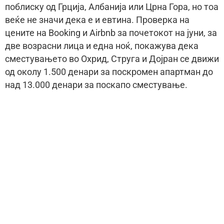
поблиску од Грција, Албанија или Црна Гора, но тоа
веќе не значи дека е и евтина. Проверка на
цените на Booking и Airbnb за почетокот на јуни, за
две возрасни лица и една ноќ, покажува дека
сместувањето во Охрид, Струга и Дојран се движи
од околу 1.500 денари за поскромен апартман до
над 13.000 денари за поскапо сместување.