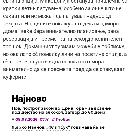
евтина опција. Македонија останува привлечна за
кратки летни патувања, особено за оние што не
сакаат или не можат да патуваат надвор од
земјата. Но, цените покажуваат дека и одморот
„дома“ веќе бара внимателно планирање, рана
резервација и пресметка на секој дополнителен
трошок. Домашниот туризам можеби е поблиску,
но ова лето сè помалку личи на поевтина опција, а
сè повеќе на уште една ставка што мора
внимателно да се пресмета пред да се спакуваат
куферите.
Најново
Нов, построг закон во Црна Гора – за возење
под дејство на алкохол, затвор до 60 дена
//
08.08.2026
07:41
//
Глобал
Жарко Иванов: „Флипбук“ годинава ќе ве