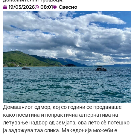
19/05/2026
08:01
Свесно
Домашниот одмор, кој со години се продаваше
како поевтина и попрактична алтернатива на
летување надвор од земјата, ова лето сè потешко
ја задржува таа слика. Македонија можеби е