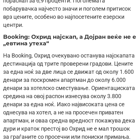
пораснал за 6,9 проценти. Поголемата
побарувачка најчесто значи и поголем притисок
врз цените, особено во најпосетените езерски
центри.
Booking: Охрид најскап, a Дојран веќе не е
„евтина утеха“
На Booking, Охрид очекувано останува најскапата
дестинација од трите проверени градови. Цените
за една ноќ за две лица се движат од околу 1.600
денари за поскромен апартман до околу 6.000
денари за хотелско сместување. Ориентациската
средина на овој распон изнесува околу 3.800
денари за една ноќ. Иако највисоката цена се
однесува на хотел, а не на просечен приватен
апартман, и оваа средна вредност покажува дека
дури и краток престој во Охрид не е мал трошок
за граѓаните со просечни или пониски примања.