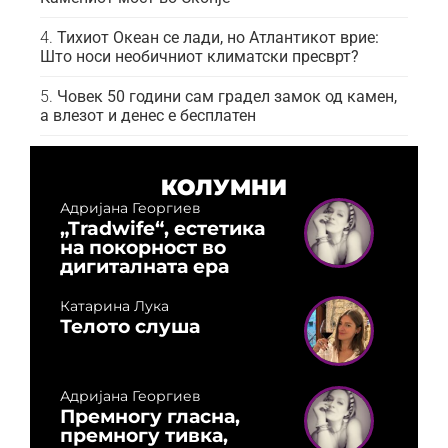
Тихиот Океан се лади, но Атлантикот врие:
Што носи необичниот климатски пресврт?
Човек 50 години сам градел замок од камен,
а влезот и денес е бесплатен
КОЛУМНИ
Адријана Георгиев
„Tradwife“, естетика
на покорност во
дигиталната ера
Катарина Лука
Телото слуша
Адријана Георгиев
Премногу гласна,
премногу тивка,