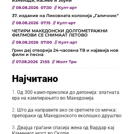
изненади, насмее и збуни
//
08.08.2026
07:30
//
Култ-арт
37. издание на Ликовната колонија „Галичник“
//
08.08.2026
07:15
//
Култ-арт
ЧЕТИРИ МАКЕДОНСКИ ДОЛГОМЕТРАЖНИ
ФИЛМОВИ СЕ СНИМААТ ЛЕТОВО
//
08.08.2026
07:00
//
Култ-арт
Грин деј отворија 24-часовна ТВ и најавија нов
филм и песна
//
07.08.2026
21:55
//
Жолт Трн
Најчитано
Од 300 камп-приколки до депонија: златната
ера на кампирањето во Македонија
Што да направите ако се сретнете со мечка:
препораки од Македонското еколошко друштво
Двајца граѓани спасија жена од Вардар кај
Камениот мост во Скопје