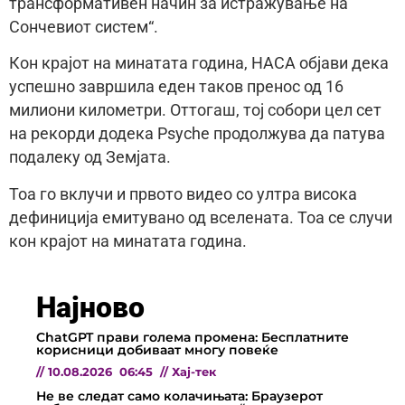
трансформативен начин за истражување на
Сончевиот систем“.
Кон крајот на минатата година, НАСА објави дека
успешно завршила еден таков пренос од 16
милиони километри. Оттогаш, тој собори цел сет
на рекорди додека Psyche продолжува да патува
подалеку од Земјата.
Тоа го вклучи и првото видео со ултра висока
дефиниција емитувано од вселената. Тоа се случи
кон крајот на минатата година.
Најново
ChatGPT прави голема промена: Бесплатните
корисници добиваат многу повеќе
//
10.08.2026
06:45
//
Хај-тек
Не ве следат само колачињата: Браузерот