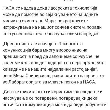
НАСА се надева дека ласерската технологија
може да помогне во зајакнувањето на идните
мисии со екипаж на Марс, покрај другите
истражувања на нашиот сончев систем, поради
што успешниот тест означува голем напредок.
„Превртницата е значајна. Ласерската
комуникација бара многу високо ниво на
прецизност, а пред да започнеме со Psyche, не
знаевме колкава деградација на перформансите
ќе видиме на нашите најдалечни растојанија“,
рече Мера Сринивасан, раководител на проектот
во Лабораторијата за млазен погон на НАСА.
„Сега техниките што ги користиме за следење и
насочување се потврдени, потврдувајќи дека
оптичката комуникација може да биде робустен и