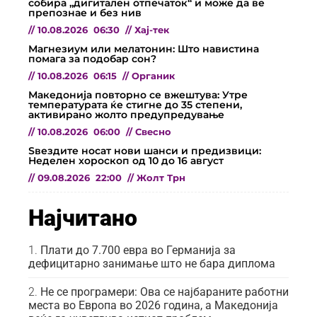
собира „дигитален отпечаток“ и може да ве
препознае и без нив
//
10.08.2026
06:30
//
Хај-тек
Магнезиум или мелатонин: Што навистина
помага за подобар сон?
//
10.08.2026
06:15
//
Органик
Македонија повторно се вжештува: Утре
температурата ќе стигне до 35 степени,
активирано жолто предупредување
//
10.08.2026
06:00
//
Свесно
Ѕвездите носат нови шанси и предизвици:
Неделен хороскоп од 10 до 16 август
//
09.08.2026
22:00
//
Жолт Трн
Најчитано
Плати до 7.700 евра во Германија за
дефицитарно занимање што не бара диплома
Не се програмери: Ова се најбараните работни
места во Европа во 2026 година, а Македонија