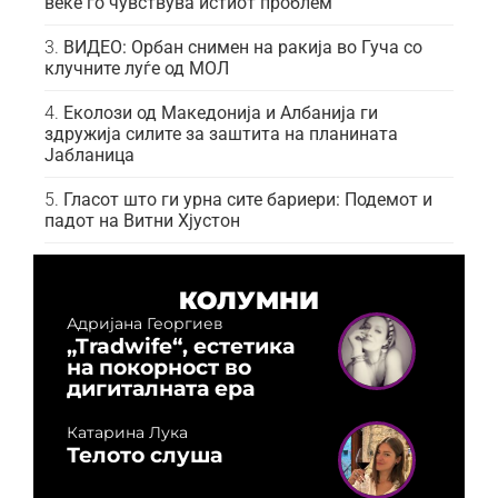
веќе го чувствува истиот проблем
ВИДЕО: Орбан снимен на ракија во Гуча со
клучните луѓе од МОЛ
Еколози од Македонија и Албанија ги
здружија силите за заштита на планината
Јабланица
Гласот што ги урна сите бариери: Подемот и
падот на Витни Хјустон
КОЛУМНИ
Адријана Георгиев
„Tradwife“, естетика
на покорност во
дигиталната ера
Катарина Лука
Телото слуша