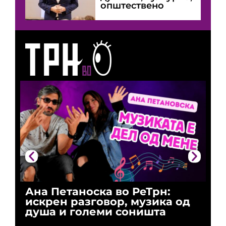
општествено
Ана Петаноска во РеТрн:
Ри
искрен разговор, музика од
го
душа и големи соништа
За
и 