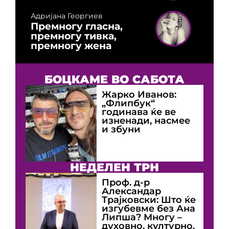
Адријана Георгиев
Премногу гласна,
премногу тивка,
премногу жена
БОЦКАМЕ ВО САБОТА
Жарко Иванов:
„Флипбук“
годинава ќе ве
изненади, насмее
и збуни
НЕДЕЛЕН ТРН
Проф. д-р
Александар
Трајковски: Што ќе
изгубевме без Ана
Липша? Многу –
духовно, културно,