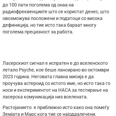
до 100 пати поголема од онаа на
радиофреквенциите што се користат денес, што
овозможува посложени и податоци со висока
дефиниција, но тие исто така бараат многу
поголема прецизност за работа.
Ласерскиот сигнал е испратен е до вселенското
летало Psyche, кое беше лансирано во октомври
2023 година. Неговата главна мисија е да
проучува астероид со истото име, но исто така го
носи и експериментот на НАСА за тестирање на
ласерска комуникација низ вселената.
Растојанието е приближно исто како она помеѓу
Земјата и Марс кога тие се најоддалечени.