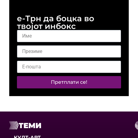
е-Трн да боцка во
твојот инбокс
Претплати се!
ТЕМИ
КУЛТ-АРТ