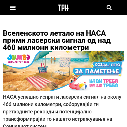
Вселенското летало на НАСА
прими ласерски сигнал од над
460 милиони километри
НАСА успешно испрати ласерски сигнал на околу
466 милиони километри, соборувајќи ги
претходните рекорди и потенцијално
трансформирајќи го нашето истражување на
Сончевиот систем.