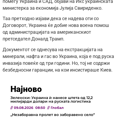
помеѓу Украина и САД, објави на Икс украинската
министерка за економија Јулија Свириденко.
Таа претходно изјави дека се надева оти со
Договорот, Украина ќе добие нова воена помош
од администрацијата на американскиот
претседател Доналд Трамп.
Документот се однесува на екстракцијата на
минерали, нафта и гас во Украина, која е под руска
инвазија повеќе од три години. Но, тој не содржи
безбедносни гаранции, на кои инсистираше Киев.
Најново
Зеленски: Украина ѝ нанесе штета од 12,2
милијарди долари на руската логистика
//
09.08.2026
08:50
//
Глобал
„Незаборавна пролет во заборавено село“