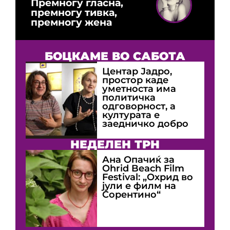
Премногу гласна,
премногу тивка,
премногу жена
БОЦКАМЕ ВО САБОТА
Центар Јадро,
простор каде
уметноста има
политичка
одговорност, а
културата е
заедничко добро
НЕДЕЛЕН ТРН
Ана Опачиќ за
Оhrid Beach Film
Festival: „Охрид во
јули е филм на
Сорентино“