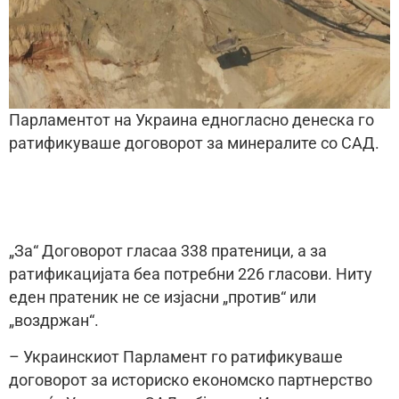
Парламентот на Украина едногласно денеска го
ратификуваше договорот за минералите со САД.
„За“ Договорот гласаа 338 пратеници, а за
ратификацијата беа потребни 226 гласови. Ниту
еден пратеник не се изјасни „против“ или
„воздржан“.
– Украинскиот Парламент го ратификуваше
договорот за историско економско партнерство