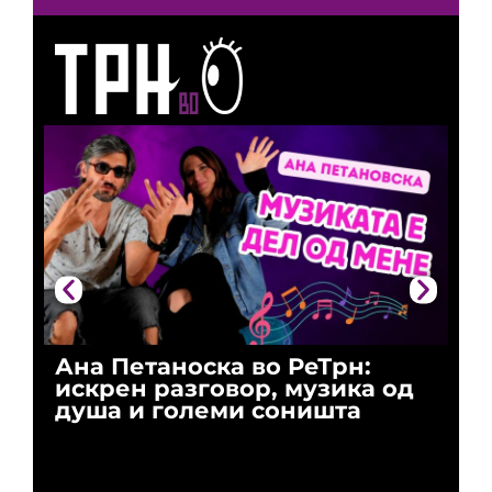
Ана Петаноска во РеТрн:
Ри
искрен разговор, музика од
го
душа и големи соништа
За
и 