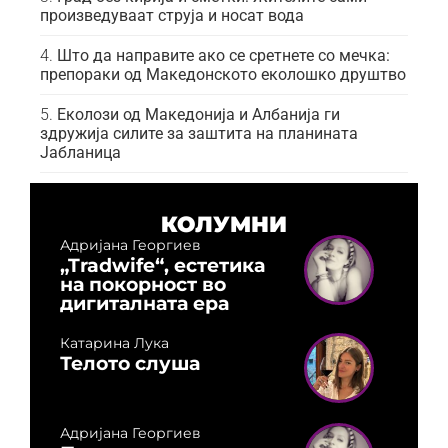
произведуваат струја и носат вода
Што да направите ако се сретнете со мечка:
препораки од Македонското еколошко друштво
Еколози од Македонија и Албанија ги
здружија силите за заштита на планината
Јабланица
КОЛУМНИ
Адријана Георгиев
„Tradwife“, естетика
на покорност во
дигиталната ера
Катарина Лука
Телото слуша
Адријана Георгиев