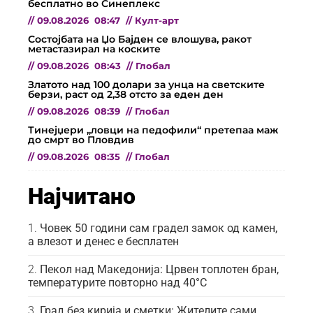
бесплатно во Синеплекс
//
09.08.2026
08:47
//
Култ-арт
Состојбата на Џо Бајден се влошува, ракот
метастазирал на коските
//
09.08.2026
08:43
//
Глобал
Златото над 100 долари за унца на светските
берзи, раст од 2,38 отсто за еден ден
//
09.08.2026
08:39
//
Глобал
Тинејџери „ловци на педофили“ претепаа маж
до смрт во Пловдив
//
09.08.2026
08:35
//
Глобал
Најчитано
Човек 50 години сам градел замок од камен,
а влезот и денес е бесплатен
Пекол над Македонија: Црвен топлотен бран,
температурите повторно над 40°C
Град без кирија и сметки: Жителите сами