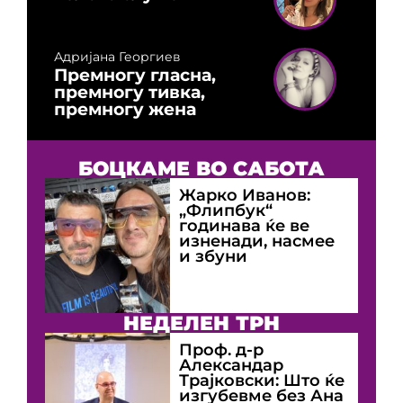
Адријана Георгиев
Премногу гласна,
премногу тивка,
премногу жена
БОЦКАМЕ ВО САБОТА
Жарко Иванов:
„Флипбук“
годинава ќе ве
изненади, насмее
и збуни
НЕДЕЛЕН ТРН
Проф. д-р
Александар
Трајковски: Што ќе
изгубевме без Ана