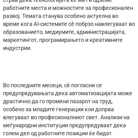
страв дека технологијата ќе им ги одземе
работните места и можностите за професионален
развој. Темата станува особено актуелна во
време кога AI-системите сè побрзо навлегуваат во
образованието, медиумите, администрацијата,
маркетингот, програмирањето и креативните
индустрии.
Во последните месеци, сè погласни се
предупредувањата дека автоматизацијата може
драстично да го промени пазарот на труд,
особено за младите генерации кои допрва
влегуваат во професионалниот свет. Анализи на
меѓународни институции предупредуваат дека
голем дел од работните позиции ќе бидат