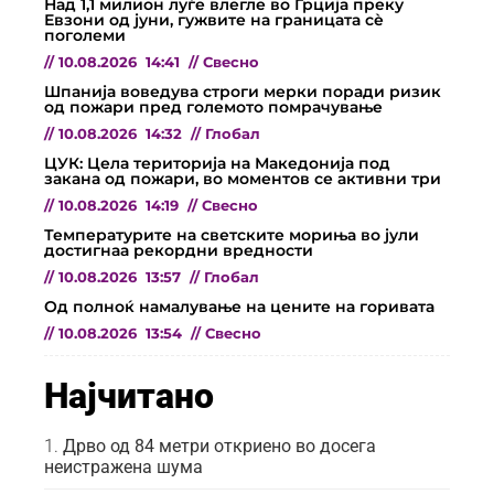
Над 1,1 милион луѓе влегле во Грција преку
Евзони од јуни, гужвите на границата сè
поголеми
//
10.08.2026
14:41
//
Свесно
Шпанија воведува строги мерки поради ризик
од пожари пред големото помрачување
//
10.08.2026
14:32
//
Глобал
ЦУК: Цела територија на Македонија под
закана од пожари, во моментов се активни три
//
10.08.2026
14:19
//
Свесно
Температурите на светските мориња во јули
достигнаа рекордни вредности
//
10.08.2026
13:57
//
Глобал
Од полноќ намалување на цените на горивата
//
10.08.2026
13:54
//
Свесно
Најчитано
Дрво од 84 метри откриено во досега
неистражена шума