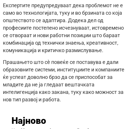
Експертите предупредуваат дека проблемот не е
само во технологијата, туку и во брзината со која
општеството се адаптира. Додека дел од
професиите постепено исчезнуваат, истовремено
се отвораат и нови работни позиции што бараат
комбинација од технички знаења, креативност,
комуникација и критичко размислување.
Прашањето што сè повеќе се поставува е дали
образовните системи, институциите и компаниите
ќе успеат доволно брзо да се приспособат за
младите да не ја гледаат вештачката
интелигенција како закана, туку како можност за
нов тип развој и работа.
Најново