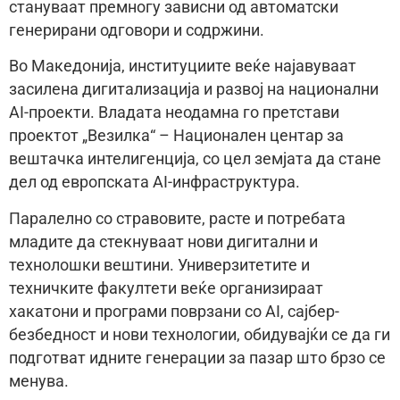
стануваат премногу зависни од автоматски
генерирани одговори и содржини.
Во Македонија, институциите веќе најавуваат
засилена дигитализација и развој на национални
AI-проекти. Владата неодамна го претстави
проектот „Везилка“ – Национален центар за
вештачка интелигенција, со цел земјата да стане
дел од европската AI-инфраструктура.
Паралелно со стравовите, расте и потребата
младите да стекнуваат нови дигитални и
технолошки вештини. Универзитетите и
техничките факултети веќе организираат
хакатони и програми поврзани со AI, сајбер-
безбедност и нови технологии, обидувајќи се да ги
подготват идните генерации за пазар што брзо се
менува.