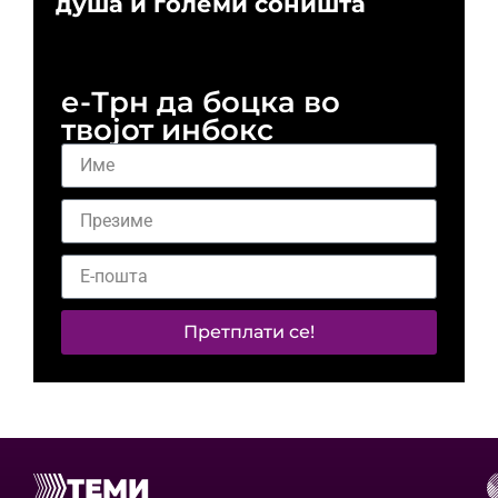
душа и големи соништа
За
и 
е-Трн да боцка во
твојот инбокс
Претплати се!
ТЕМИ