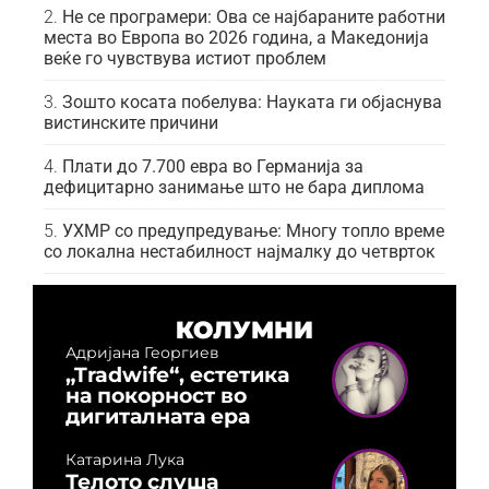
Не се програмери: Ова се најбараните работни
места во Европа во 2026 година, а Македонија
веќе го чувствува истиот проблем
Зошто косата побелува: Науката ги објаснува
вистинските причини
Плати до 7.700 евра во Германија за
дефицитарно занимање што не бара диплома
УХМР со предупредување: Многу топло време
со локална нестабилност најмалку до четврток
КОЛУМНИ
Адријана Георгиев
„Tradwife“, естетика
на покорност во
дигиталната ера
Катарина Лука
Телото слуша