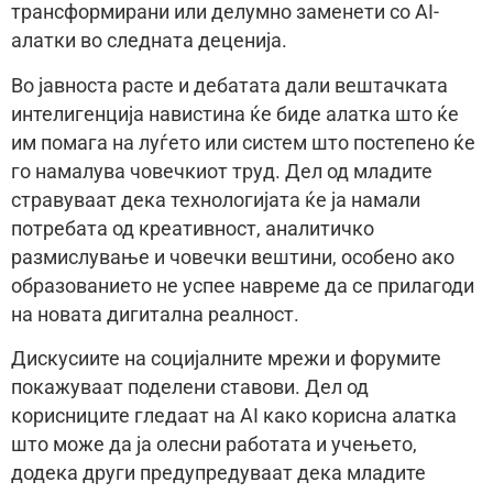
трансформирани или делумно заменети со AI-
алатки во следната деценија.
Во јавноста расте и дебатата дали вештачката
интелигенција навистина ќе биде алатка што ќе
им помага на луѓето или систем што постепено ќе
го намалува човечкиот труд. Дел од младите
стравуваат дека технологијата ќе ја намали
потребата од креативност, аналитичко
размислување и човечки вештини, особено ако
образованието не успее навреме да се прилагоди
на новата дигитална реалност.
Дискусиите на социјалните мрежи и форумите
покажуваат поделени ставови. Дел од
корисниците гледаат на AI како корисна алатка
што може да ја олесни работата и учењето,
додека други предупредуваат дека младите