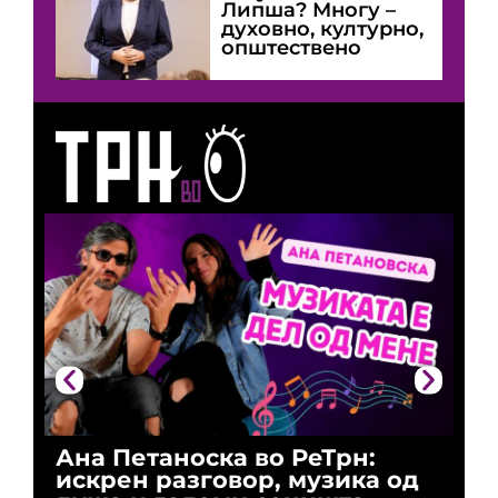
Липша? Многу –
духовно, културно,
општествено
Ана Петаноска во РеТрн:
Ри
искрен разговор, музика од
го