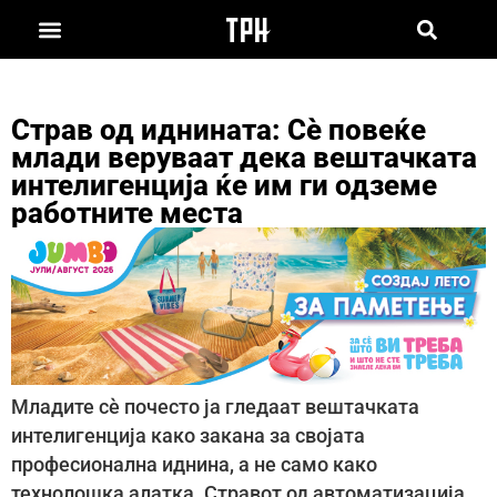
Страв од иднината: Сè повеќе
млади веруваат дека вештачката
интелигенција ќе им ги одземе
работните места
Младите сè почесто ја гледаат вештачката
интелигенција како закана за својата
професионална иднина, а не само како
технолошка алатка. Стравот од автоматизација,