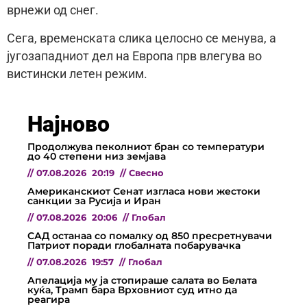
врнежи од снег.
Сега, временската слика целосно се менува, а
југозападниот дел на Европа прв влегува во
вистински летен режим.
Најново
Продолжува пеколниот бран со температури
до 40 степени низ земјава
//
07.08.2026
20:19
//
Свесно
Американскиот Сенат изгласа нови жестоки
санкции за Русија и Иран
//
07.08.2026
20:06
//
Глобал
САД останаа со помалку од 850 пресретнувачи
Патриот поради глобалната побарувачка
//
07.08.2026
19:57
//
Глобал
Апелација му ја стопираше салата во Белата
куќа, Трамп бара Врховниот суд итно да
реагира