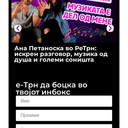
Ана Петаноска во РеТрн:
Ри
искрен разговор, музика од
го
душа и големи соништа
За
и 
е-Трн да боцка во
твојот инбокс