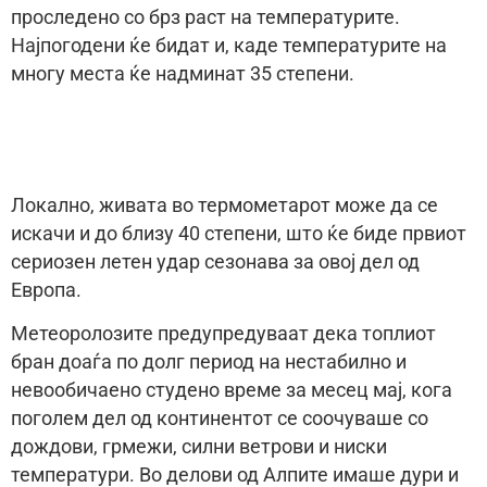
проследено со брз раст на температурите.
Најпогодени ќе бидат и, каде температурите на
многу места ќе надминат 35 степени.
Локално, живата во термометарот може да се
искачи и до близу 40 степени, што ќе биде првиот
сериозен летен удар сезонава за овој дел од
Европа.
Метеоролозите предупредуваат дека топлиот
бран доаѓа по долг период на нестабилно и
невообичаено студено време за месец мај, кога
поголем дел од континентот се соочуваше со
дождови, грмежи, силни ветрови и ниски
температури. Во делови од Алпите имаше дури и