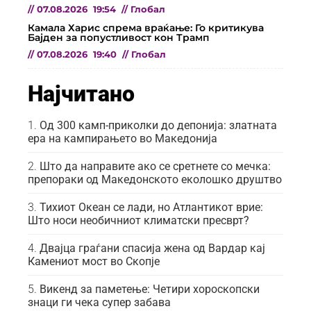
//
07.08.2026
19:54
//
Глобал
Камала Харис спрема враќање: Го критикува
Бајден за попустливост кон Трамп
//
07.08.2026
19:40
//
Глобал
Најчитано
Од 300 камп-приколки до депонија: златната
ера на кампирањето во Македонија
Што да направите ако се сретнете со мечка:
препораки од Македонското еколошко друштво
Тихиот Океан се лади, но Атлантикот врие:
Што носи необичниот климатски пресврт?
Двајца граѓани спасија жена од Вардар кај
Камениот мост во Скопје
Викенд за паметење: Четири хороскопски
знаци ги чека супер забава