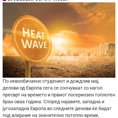
По невообичаено студениот и дождлив мај,
делови од Европа сега се соочуваат со нагол
пресврт на времето и првиот посериозен топлотен
бран оваа година. Според најавите, западна и
југозападна Европа во следните денови ќе бидат
под влијание на значително потопло време,