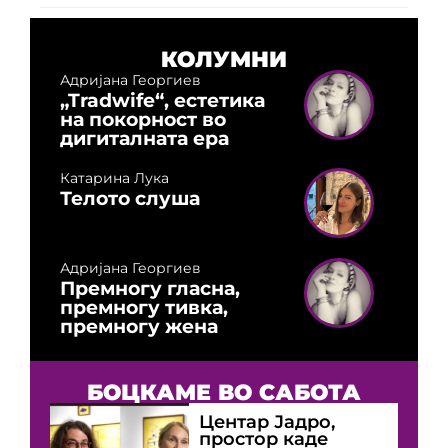
КОЛУМНИ
Адријана Георгиев
„Tradwife“, естетика
на покорност во
дигиталната ера
Катарина Лука
Телото слуша
Адријана Георгиев
Премногу гласна,
премногу тивка,
премногу жена
БОЦКАМЕ ВО САБОТА
Центар Јадро,
простор каде