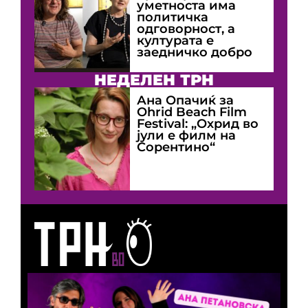
уметноста има
политичка
одговорност, а
културата е
заедничко добро
НЕДЕЛЕН ТРН
Ана Опачиќ за
Оhrid Beach Film
Festival: „Охрид во
јули е филм на
Сорентино“