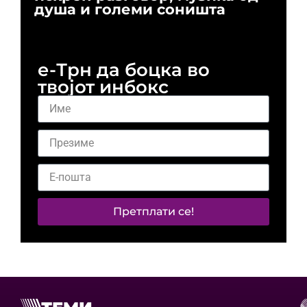
душа и големи соништа
За
и 
е-Трн да боцка во
твојот инбокс
Претплати се!