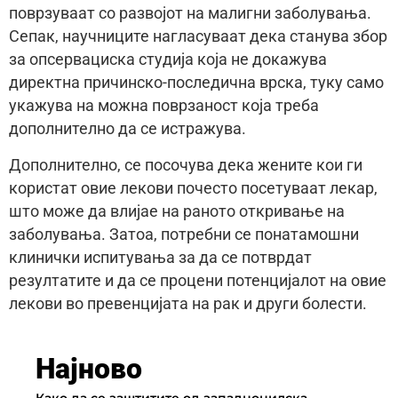
поврзуваат со развојот на малигни заболувања.
Сепак, научниците нагласуваат дека станува збор
за опсервациска студија која не докажува
директна причинско-последична врска, туку само
укажува на можна поврзаност која треба
дополнително да се истражува.
Дополнително, се посочува дека жените кои ги
користат овие лекови почесто посетуваат лекар,
што може да влијае на раното откривање на
заболувања. Затоа, потребни се понатамошни
клинички испитувања за да се потврдат
резултатите и да се процени потенцијалот на овие
лекови во превенцијата на рак и други болести.
Најново