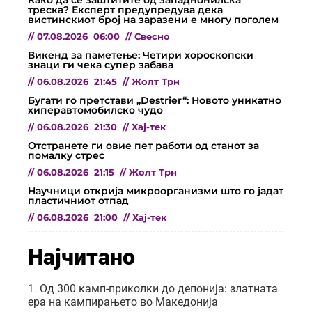
Како да се заштитите од западнонилска
треска? Експерт предупредува дека
вистинскиот број на заразени е многу поголем
//
07.08.2026
06:00
//
Свесно
Викенд за паметење: Четири хороскопски
знаци ги чека супер забава
//
06.08.2026
21:45
//
Жолт Трн
Бугати го претстави „Destrier“: Новото уникатно
хиперавтомобилско чудо
//
06.08.2026
21:30
//
Хај-тек
Отстранете ги овие пет работи од станот за
помалку стрес
//
06.08.2026
21:15
//
Жолт Трн
Научници открија микроорганизми што го јадат
пластичниот отпад
//
06.08.2026
21:00
//
Хај-тек
Најчитано
Од 300 камп-приколки до депонија: златната
ера на кампирањето во Македонија