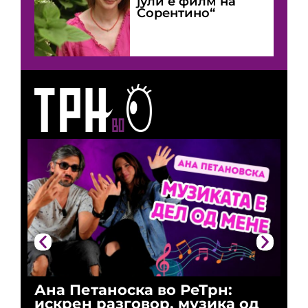
јули е филм на
Сорентино“
Ана Петаноска во РеТрн:
Ри
искрен разговор, музика од
го