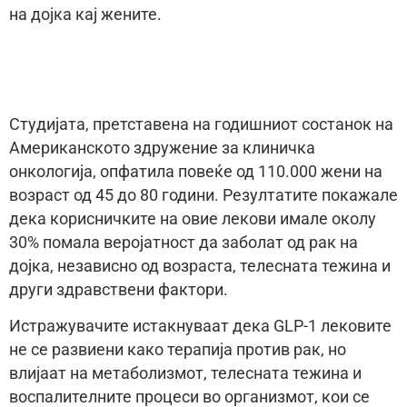
на дојка кај жените.
Студијата, претставена на годишниот состанок на
Американското здружение за клиничка
онкологија, опфатила повеќе од 110.000 жени на
возраст од 45 до 80 години. Резултатите покажале
дека корисничките на овие лекови имале околу
30% помала веројатност да заболат од рак на
дојка, независно од возраста, телесната тежина и
други здравствени фактори.
Истражувачите истакнуваат дека GLP-1 лековите
не се развиени како терапија против рак, но
влијаат на метаболизмот, телесната тежина и
воспалителните процеси во организмот, кои се