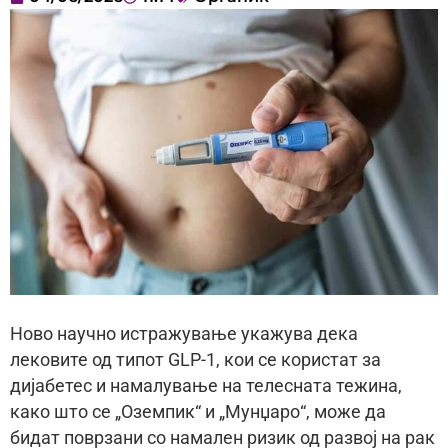
Ново научно истражување укажува дека
лековите од типот GLP-1, кои се користат за
дијабетес и намалување на телесната тежина,
како што се „Оземпик“ и „Мунџаро“, може да
бидат поврзани со намален ризик од развој на рак