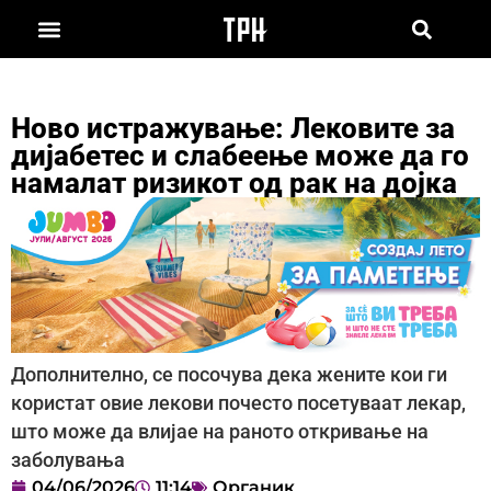
Ново истражување: Лековите за
дијабетес и слабеење може да го
намалат ризикот од рак на дојка
Дополнително, се посочува дека жените кои ги
користат овие лекови почесто посетуваат лекар,
што може да влијае на раното откривање на
заболувања
04/06/2026
11:14
Органик