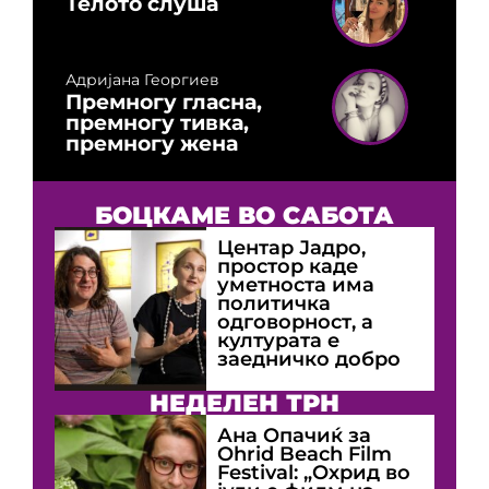
Телото слуша
Адријана Георгиев
Премногу гласна,
премногу тивка,
премногу жена
БОЦКАМЕ ВО САБОТА
Центар Јадро,
простор каде
уметноста има
политичка
одговорност, а
културата е
заедничко добро
НЕДЕЛЕН ТРН
Ана Опачиќ за
Оhrid Beach Film
Festival: „Охрид во