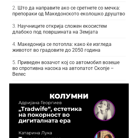
Што да направите ако се сретнете со мечка:
препораки од Македонското еколошко друштво
Научниците открија сложен екосистем
длабоко под површината на Земјата
Македонија се потопла: како ќе изгледа
животот во градовите до 2050 година
Приведен возачот кој со автомобил возеше
во спротивна насока на автопатот Скопје –
Велес
КОЛУМНИ
Адријана Георгиев
„Tradwife“, естетика
на покорност во
дигиталната ера
Катарина Лука