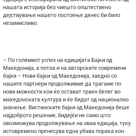
нашата историја без чиешто општествено
дејствување нашето постоење денес би било
незамисливо.
– По големиот успех на едицијата Бајки од
Македонија, а потоа и на авторските современи
бајки – Нови бајки од Македонија, заедно со
нашите партнери продолживме да трагаме по
нови можности кои ќе остават траен белег во
македонската култура и ќе бидат од национално
значење. Вистинските бајки од Македонија беше
најдоброто решение, бидејќи не само што
овозможува продолжување на оваа едиција, туку
истовремено пренесува една убава порака кон