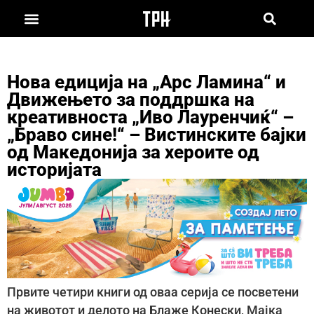
Нова едиција на „Арс Ламина“ и
Движењето за поддршка на
креативноста „Иво Лауренчиќ“ –
„Браво сине!“ – Вистинските бајки
од Македонија за хероите од
историјата
Првите четири книги од оваа серија се посветени
на животот и делото на Блаже Конески, Мајка