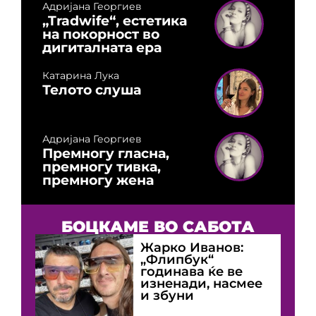
Адријана Георгиев
„Tradwife“, естетика
на покорност во
дигиталната ера
Катарина Лука
Телото слуша
Адријана Георгиев
Премногу гласна,
премногу тивка,
премногу жена
БОЦКАМЕ ВО САБОТА
Жарко Иванов:
„Флипбук“
годинава ќе ве
изненади, насмее
и збуни