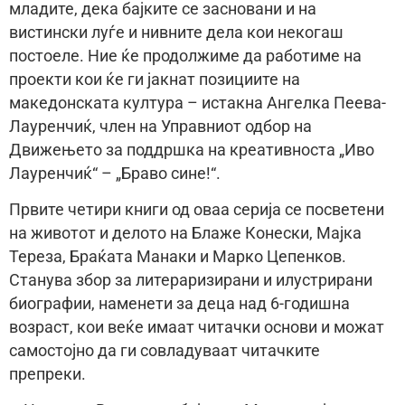
младите, дека бајките се засновани и на
вистински луѓе и нивните дела кои некогаш
постоеле. Ние ќе продолжиме да работиме на
проекти кои ќе ги јакнат позициите на
македонската култура – истакна Ангелка Пеева-
Лауренчиќ, член на Управниот одбор на
Движењето за поддршка на креативноста „Иво
Лауренчиќ“ – „Браво сине!“.
Првите четири книги од оваа серија се посветени
на животот и делото на Блаже Конески, Мајка
Тереза, Браќата Манаки и Марко Цепенков.
Станува збор за литераризирани и илустрирани
биографии, наменети за деца над 6-годишна
возраст, кои веќе имаат читачки основи и можат
самостојно да ги совладуваат читачките
препреки.