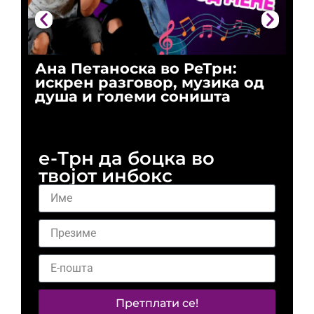
Ана Петаноска во РеТрн:
Ри
искрен разговор, музика од
го
душа и големи соништа
За
и 
е-Трн да боцка во
твојот инбокс
Претплати се!