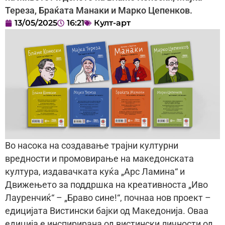
Тереза, Браќата Манаки и Марко Цепенков.
13/05/2025
16:21
Култ-арт
Во насока на создавање трајни културни
вредности и промовирање на македонската
култура, издавачката куќа „Арс Ламина“ и
Движењето за поддршка на креативноста „Иво
Лауренчиќ“ – „Браво сине!“, почнаа нов проект –
едицијата Вистински бајки од Македонија. Оваа
едиција е инспирирана од вистински личности од