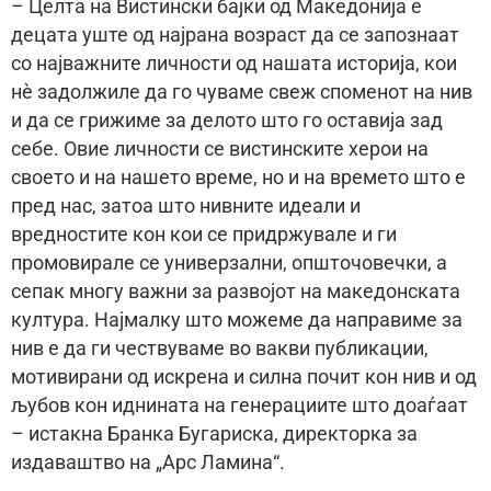
– Целта на Вистински бајки од Македонија е
децата уште од најрана возраст да се запознаат
со најважните личности од нашата историја, кои
нè задолжиле да го чуваме свеж споменот на нив
и да се грижиме за делото што го оставија зад
себе. Овие личности се вистинските херои на
своето и на нашето време, но и на времето што е
пред нас, затоа што нивните идеали и
вредностите кон кои се придржувале и ги
промовирале се универзални, општочовечки, а
сепак многу важни за развојот на македонската
култура. Најмалку што можеме да направиме за
нив е да ги чествуваме во вакви публикации,
мотивирани од искрена и силна почит кон нив и од
љубов кон иднината на генерациите што доаѓаат
– истакна Бранка Бугариска, директорка за
издаваштво на „Арс Ламина“.