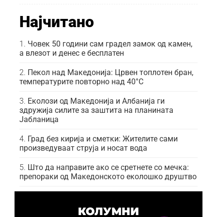
Најчитано
Човек 50 години сам градел замок од камен,
а влезот и денес е бесплатен
Пекол над Македонија: Црвен топлотен бран,
температурите повторно над 40°C
Еколози од Македонија и Албанија ги
здружија силите за заштита на планината
Јабланица
Град без кирија и сметки: Жителите сами
произведуваат струја и носат вода
Што да направите ако се сретнете со мечка:
препораки од Македонското еколошко друштво
КОЛУМНИ