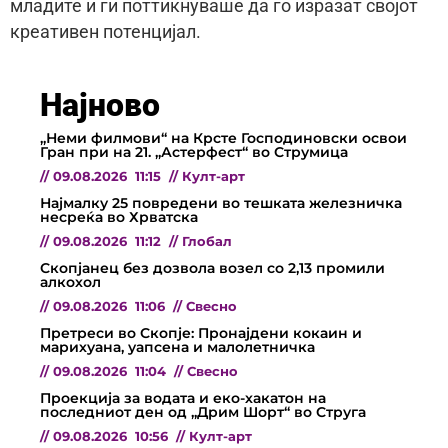
младите и ги поттикнуваше да го изразат својот
креативен потенцијал.
Најново
„Неми филмови“ на Крсте Господиновски освои
Гран при на 21. „Астерфест“ во Струмица
//
09.08.2026
11:15
//
Култ-арт
Најмалку 25 повредени во тешката железничка
несреќа во Хрватска
//
09.08.2026
11:12
//
Глобал
Скопјанец без дозвола возел со 2,13 промили
алкохол
//
09.08.2026
11:06
//
Свесно
Претреси во Скопје: Пронајдени кокаин и
марихуана, уапсена и малолетничка
//
09.08.2026
11:04
//
Свесно
Проекција за водата и еко-хакатон на
последниот ден од „Дрим Шорт“ во Струга
//
09.08.2026
10:56
//
Култ-арт