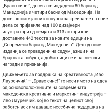
„Браво сине!“, досега се издадени 80 бајки од
Македонија и четири басни од Македонија. На
досегашните јавни конкурси за креирање на овие
дела се пријавиле над 100 дизајнери –
илустратори од земјата и 313 автори кои
доставиле 442 текста за новите едиции на
„Современи бајки од Македонија“. Дел од овие
изданија се преведени на седум јазици и на
Брајовата азбука, а добитници се и на светски
награди и признанија.
Движењето за поддршка на креативноста „Иво
Лауренчиќ“ – „Браво сине!“ го носи името на еден
од основоположниците на современата
македонска креативна и маркетинг-индустрија –
Иво Лауренчиќ, кој во текот на целиот свој
работен век им даваше несебична поддршка на