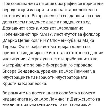
При создавањето на овие биографии се користени
веродостојни извори, кои даваат дополнителна
автентичност. Во процесот на создавање на овие
дела голем придонес даде и поддршката од
Државниот архив, Архивот „Харалампие
Поленаковиќ“ при МАНУ, Институтот за фолклор
„Марко Цепенков“ и НУ Спомен-куќа на Мајка
Тереза. Фотографскиот материјал даден во
прилог на изданијата е исто така отстапен од овие
институции. Истражувањето и прибирањето на
материјалите за овие биографии го спроведе
Бисера Бендевска, уредник во „Арс Ламина“, а
илустрациите ги изработи илустраторката
Кристина Карапеоска.
Во рамките на досегашната соработка помеѓу
издавачката куќа „Арс Ламина“ и Движењето за
поддршка на креативноста „Иво Лауренчиќ“ –