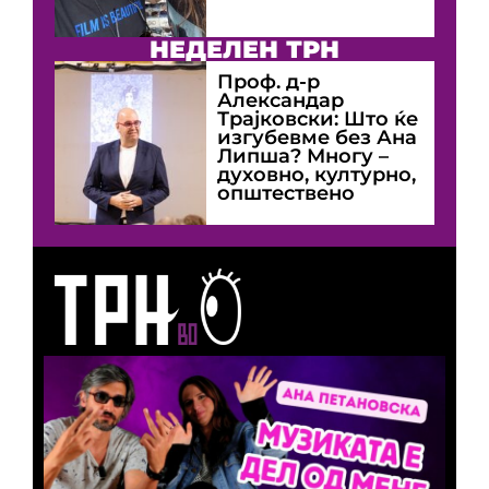
НЕДЕЛЕН ТРН
Проф. д-р
Александар
Трајковски: Што ќе
изгубевме без Ана
Липша? Многу –
духовно, културно,
општествено