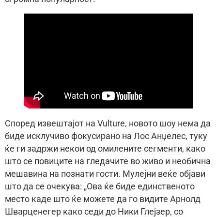
Според извештајот на Vulture, новото шоу нема да
биде исклучиво фокусирано на Лос Анџелес, туку
ќе ги задржи некои од омилените сегменти, како
што се повиците на гледачите во живо и необична
мешавина на познати гости. Мулејни веќе објави
што да се очекува: „Ова ќе биде единственото
место каде што ќе можете да го видите Арнолд
Шварценегер како седи до Ники Глејзер, со