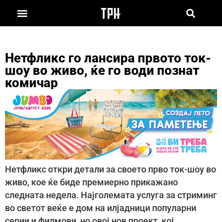
Нетфликс го лансира првото ток-
шоу во живо, ќе го води познат
комичар
Нетфликс откри детали за своето прво ток-шоу во
живо, кое ќе биде премиерно прикажано
следната недела. Најголемата услуга за стриминг
во светот веќе е дом на илјадници популарни
серии и филмови, но овој нов проект, кој