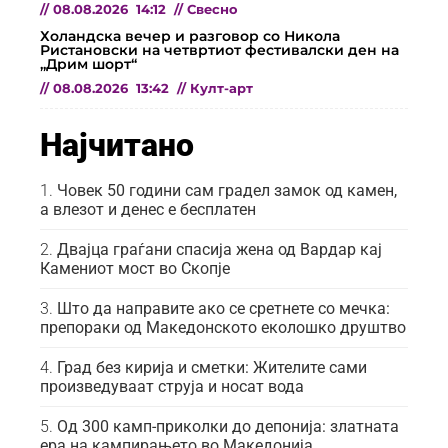
//
08.08.2026
14:12
//
Свесно
Холандска вечер и разговор со Никола
Ристановски на четвртиот фестивалски ден на
„Дрим шорт“
//
08.08.2026
13:42
//
Култ-арт
Најчитано
Човек 50 години сам градел замок од камен,
а влезот и денес е бесплатен
Двајца граѓани спасија жена од Вардар кај
Камениот мост во Скопје
Што да направите ако се сретнете со мечка:
препораки од Македонското еколошко друштво
Град без кирија и сметки: Жителите сами
произведуваат струја и носат вода
Од 300 камп-приколки до депонија: златната
ера на кампирањето во Македонија