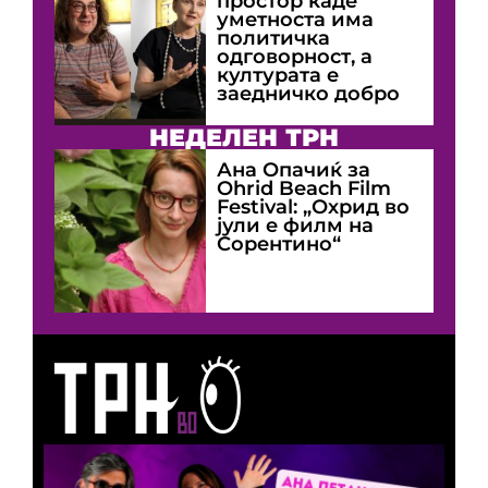
простор каде
уметноста има
политичка
одговорност, а
културата е
заедничко добро
НЕДЕЛЕН ТРН
Ана Опачиќ за
Оhrid Beach Film
Festival: „Охрид во
јули е филм на
Сорентино“