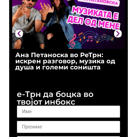
Ана Петаноска во РеТрн:
Ри
искрен разговор, музика од
го
душа и големи соништа
За
и 
е-Трн да боцка во
твојот инбокс