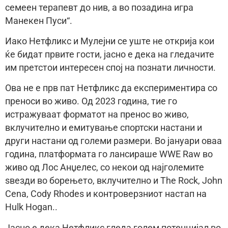
семеен терапевт до нив, а во позадина игра
Манекен Пуси“.
Иако Нетфликс и Мулејни се уште не открија кои
ќе бидат првите гости, јасно е дека на гледачите
им претстои интересен спој на познати личности.
Ова не е прв пат Нетфликс да експериментира со
преноси во живо. Од 2023 година, тие го
истражуваат форматот на пренос во живо,
вклучително и емитување спортски настани и
други настани од големи размери. Во јануари оваа
година, платформата го лансираше WWE Raw во
живо од Лос Анџелес, со некои од најголемите
ѕвезди во борењето, вклучително и The Rock, John
Cena, Cody Rhodes и контроверзниот настап на
Hulk Hogan..
Јасно е дека Нетфликс гледа голем потенцијал во