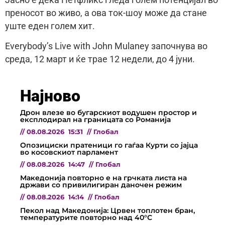
преносот во живо, а ова ток-шоу може да стане
уште еден голем хит.
Everybody’s Live with John Mulaney започнува во
среда, 12 март и ќе трае 12 недели, до 4 јуни.
Најново
Дрон влезе во бугарскиот водушен простор и
експлодирал на границата со Романија
//
08.08.2026
15:31
//
Глобал
Опозициски пратеници го гаѓаа Курти со јајца
во косовскиот парламент
//
08.08.2026
14:47
//
Глобал
Македонија повторно е на грчката листа на
држави со привилигиран даночен режим
//
08.08.2026
14:14
//
Глобал
Пекол над Македонија: Црвен топлотен бран,
температурите повторно над 40°C