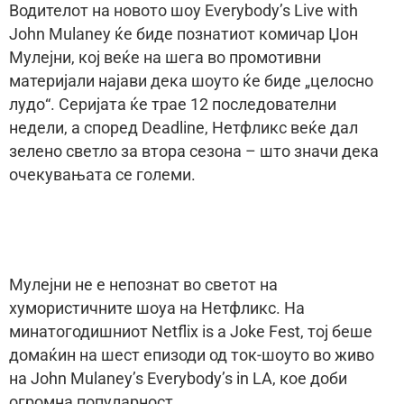
Водителот на новото шоу Everybody’s Live with
John Mulaney ќе биде познатиот комичар Џон
Мулејни, кој веќе на шега во промотивни
материјали најави дека шоуто ќе биде „целосно
лудо“. Серијата ќе трае 12 последователни
недели, а според Deadline, Нетфликс веќе дал
зелено светло за втора сезона – што значи дека
очекувањата се големи.
Мулејни не е непознат во светот на
хумористичните шоуа на Нетфликс. На
минатогодишниот Netflix is ​​a Joke Fest, тој беше
домаќин на шест епизоди од ток-шоуто во живо
на John Mulaney’s Everybody’s in LA, кое доби
огромна популарност.