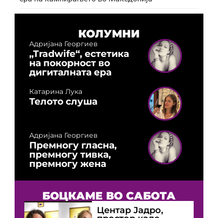
КОЛУМНИ
Адријана Георгиев
„Tradwife“, естетика
на покорност во
дигиталната ера
Катарина Лука
Телото слуша
Адријана Георгиев
Премногу гласна,
премногу тивка,
премногу жена
БОЦКАМЕ ВО САБОТА
Центар Јадро,