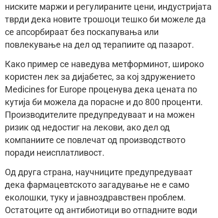
ниските маржи и регулираните цени, индустријата
тврди дека новите трошоци тешко би можеле да
се апсорбираат без поскапувања или
повлекување на дел од терапиите од пазарот.
Како пример се наведува метформинот, широко
користен лек за дијабетес, за кој здружението
Medicines for Europe проценува дека цената по
кутија би можела да порасне и до 800 проценти.
Производителите предупредуваат и на можен
ризик од недостиг на лекови, ако дел од
компаниите се повлечат од производството
поради неисплатливост.
Од друга страна, научниците предупредуваат
дека фармацевтското загадување не е само
еколошки, туку и јавноздравствен проблем.
Остатоците од антибиотици во отпадните води