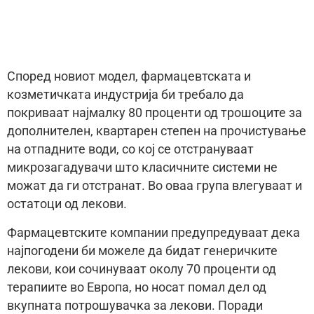
Според новиот модел, фармацевтската и
козметичката индустрија би требало да
покриваат најмалку 80 проценти од трошоците за
дополнителен, квартарен степен на прочистување
на отпадните води, со кој се отстрануваат
микрозагадувачи што класичните системи не
можат да ги отстранат. Во оваа група влегуваат и
остатоци од лекови.
Фармацевтските компании предупредуваат дека
најпогодени би можеле да бидат генеричките
лекови, кои сочинуваат околу 70 проценти од
терапиите во Европа, но носат помал дел од
вкупната потрошувачка за лекови. Поради