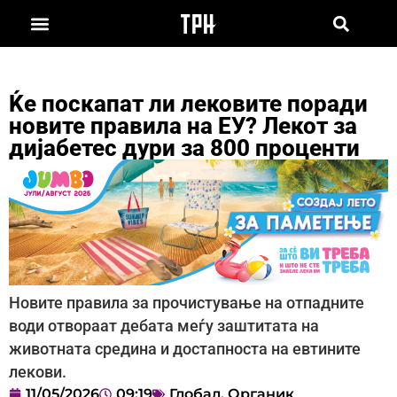
Ќе поскапат ли лековите поради
новите правила на ЕУ? Лекот за
дијабетес дури за 800 проценти
Новите правила за прочистување на отпадните
води отвораат дебата меѓу заштитата на
животната средина и достапноста на евтините
лекови.
11/05/2026
09:19
Глобал
,
Органик