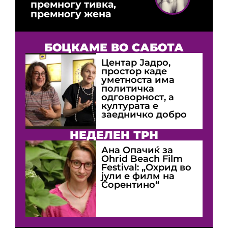
премногу тивка,
премногу жена
БОЦКАМЕ ВО САБОТА
Центар Јадро,
простор каде
уметноста има
политичка
одговорност, а
културата е
заедничко добро
НЕДЕЛЕН ТРН
Ана Опачиќ за
Оhrid Beach Film
Festival: „Охрид во
јули е филм на
Сорентино“