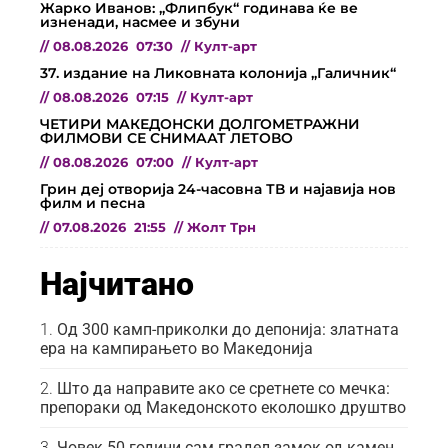
Жарко Иванов: „Флипбук“ годинава ќе ве
изненади, насмее и збуни
//
08.08.2026
07:30
//
Култ-арт
37. издание на Ликовната колонија „Галичник“
//
08.08.2026
07:15
//
Култ-арт
ЧЕТИРИ МАКЕДОНСКИ ДОЛГОМЕТРАЖНИ
ФИЛМОВИ СЕ СНИМААТ ЛЕТОВО
//
08.08.2026
07:00
//
Култ-арт
Грин деј отворија 24-часовна ТВ и најавија нов
филм и песна
//
07.08.2026
21:55
//
Жолт Трн
Најчитано
Од 300 камп-приколки до депонија: златната
ера на кампирањето во Македонија
Што да направите ако се сретнете со мечка:
препораки од Македонското еколошко друштво
Човек 50 години сам градел замок од камен,