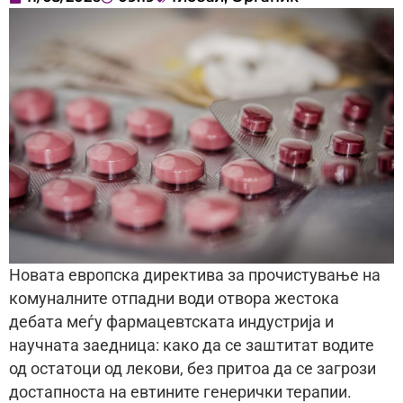
Новата европска директива за прочистување на
комуналните отпадни води отвора жестока
дебата меѓу фармацевтската индустрија и
научната заедница: како да се заштитат водите
од остатоци од лекови, без притоа да се загрози
достапноста на евтините генерички терапии.