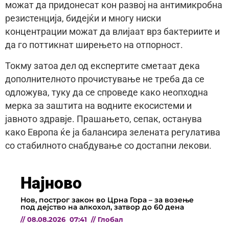
можат да придонесат кон развој на антимикробна
резистенција, бидејќи и многу ниски
концентрации можат да влијаат врз бактериите и
да го поттикнат ширењето на отпорност.
Токму затоа дел од експертите сметаат дека
дополнителното прочистување не треба да се
одложува, туку да се спроведе како неопходна
мерка за заштита на водните екосистеми и
јавното здравје. Прашањето, сепак, останува
како Европа ќе ја балансира зелената регулатива
со стабилното снабдување со достапни лекови.
Најново
Нов, построг закон во Црна Гора – за возење
под дејство на алкохол, затвор до 60 дена
//
08.08.2026
07:41
//
Глобал