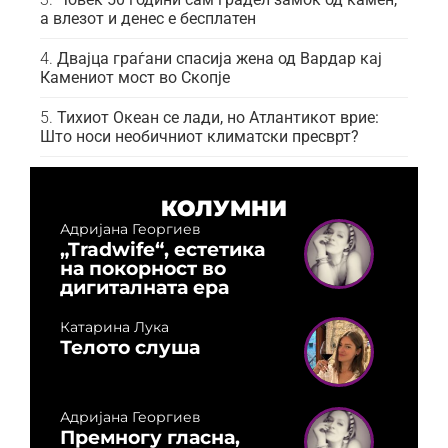
а влезот и денес е бесплатен
Двајца граѓани спасија жена од Вардар кај
Камениот мост во Скопје
Тихиот Океан се лади, но Атлантикот врие:
Што носи необичниот климатски пресврт?
КОЛУМНИ
Адријана Георгиев
„Tradwife“, естетика
на покорност во
дигиталната ера
Катарина Лука
Телото слуша
Адријана Георгиев
Премногу гласна,