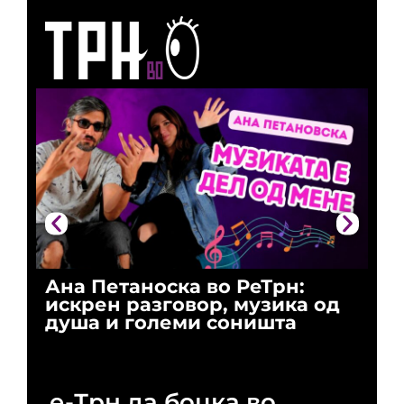
Ана Петаноска во РеТрн:
Ри
искрен разговор, музика од
го
душа и големи соништа
За
и 
е-Трн да боцка во