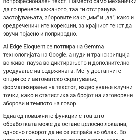
попрофесионален текст. Наместо само механички
да го пренесе кажаното, таа ги отстранува
застојувањата, зборовите како „мм“ и „аа“, како и
средреченичните корекции, за крајниот текст да
звучи појасно и поприродно.
AI Edge Eloquent се потпира на Gemma
технологијата на Google, а нуди и транскрипција
во живо, пауза во диктирањето и дополнително
уредување на содржината. Меѓу достапните
опции се и автоматско скратување,
формализирање на текстот, издвојување клучни
точки, како и статистика за бројот на изговорени
зборови и темпото на говор.
Една од поважните функции е тоа што
обработката може да остане целосно локална,
односно говорот да не се испраќа во облак. Во