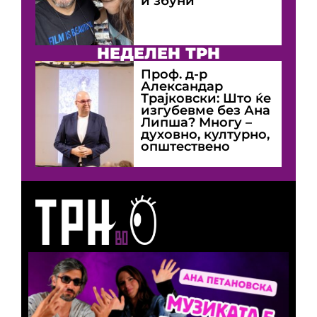
и збуни
НЕДЕЛЕН ТРН
Проф. д-р
Александар
Трајковски: Што ќе
изгубевме без Ана
Липша? Многу –
духовно, културно,
општествено