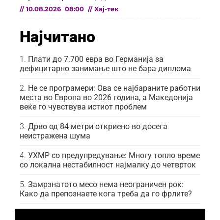
//
10.08.2026
08:00
//
Хај-тек
Најчитано
Плати до 7.700 евра во Германија за
дефицитарно занимање што не бара диплома
Не се програмери: Ова се најбараните работни
места во Европа во 2026 година, а Македонија
веќе го чувствува истиот проблем
Дрво од 84 метри откриено во досега
неистражена шума
УХМР со предупредување: Многу топло време
со локална нестабилност најмалку до четврток
Замрзнатото месо нема неограничен рок:
Како да препознаете кога треба да го фрлите?