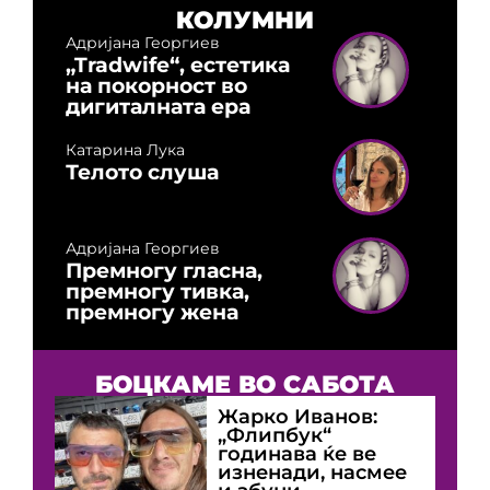
КОЛУМНИ
Адријана Георгиев
„Tradwife“, естетика
на покорност во
дигиталната ера
Катарина Лука
Телото слуша
Адријана Георгиев
Премногу гласна,
премногу тивка,
премногу жена
БОЦКАМЕ ВО САБОТА
Жарко Иванов:
„Флипбук“
годинава ќе ве
изненади, насмее