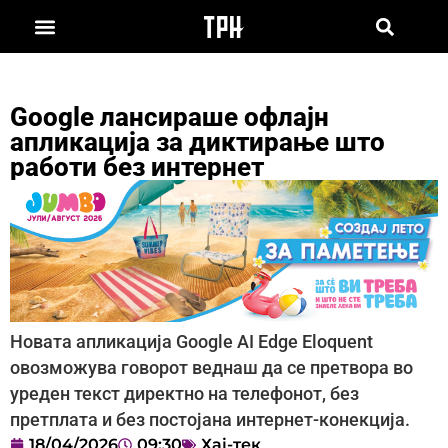
Google лансираше офлајн
апликација за диктирање што
работи без интернет
Новата апликација Google AI Edge Eloquent
овозможува говорот веднаш да се претвора во
уреден текст директно на телефонот, без
претплата и без постојана интернет-конекција.
18/04/2026
09:30
Хај-тек