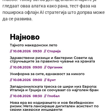
гледаат оваа алатка како рана, тест-фаза на
поширока офлајн AI стратегија што допрва може
да се развива.
Најново
Тајното македонски лето
//
10.08.2026
09:30
//
Сторија
Здравствени ризици и бактерии: Совети од
стручњаците за правилно чување на храната
//
10.08.2026
09:00
//
Органик
Униформа за сите, еднаквост за никого
//
10.08.2026
09:00
//
Бунт
Западнонилската треска се шири низ Европа:
Италија и Грција се соочуваат со најголем бран
//
10.08.2026
08:30
//
Глобал
Нова ера во кодирањето и нов безбедносен
ризик: Мета лансираше дигитален асистент по
серии хакерски инциденти