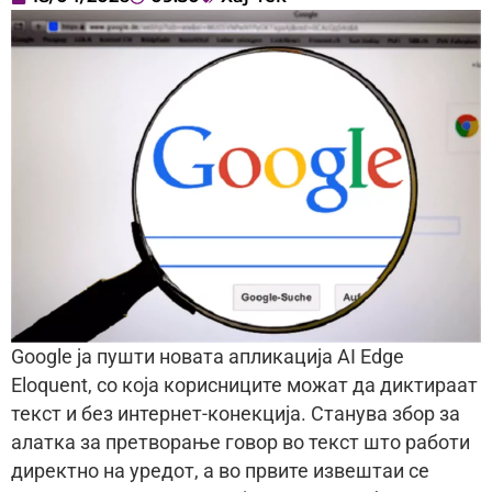
Google ја пушти новата апликација AI Edge
Eloquent, со која корисниците можат да диктираат
текст и без интернет-конекција. Станува збор за
алатка за претворање говор во текст што работи
директно на уредот, а во првите извештаи се