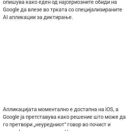
опишува како еден од најсериозните обиди на
Google да влезе во трката со специјализираните
AI апликации за диктирање.
Апликацијата моментално е достапна на iOS, а
Google ја претставува како решение што може да
го претвори „неуредниот“ говор во почист и