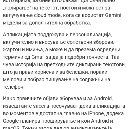
исто време, за оние што сакаат дополнително
„полирање“ на текстот, постои и можност за
вклучување cloud mode, кога се користат Gemini
модели за дополнителна обработка.
Апликацијата поддржува и персонализација,
вклучително и внесување сопствени зборови,
жаргон и имиња, а може и да презема одредени
термини од Gmail за да ја подобри точноста. Таа
чува историја на претходните диктирани текстови,
што ја прави корисна и за белешки, пораки,
мејлови и побрзо пишување на содржини на
телефон.
Иако првичните објави зборуваа и за Android,
извештаите засега посочуваат дека апликацијата
во моментов е достапна главно на iPhone, додека
Google планира проширување и кон Android и
macOS. Токму затоа дел од аналитичарите ја