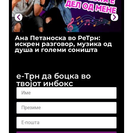
Ана Петаноска во РеТрн:
Ри
искрен разговор, музика од
го
душа и големи соништа
За
и 
е-Трн да боцка во
твојот инбокс