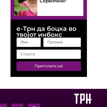
Сорентино“
е-Трн да боцка во
твојот инбокс
Претплати се!