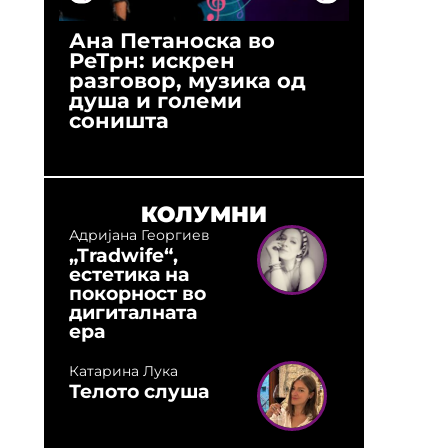
Ана Петаноска во
Ристо 
РеТрн: искрен
(Арханг
разговор, музика од
години
душа и големи
студио:
соништа
музика,
оловни
КОЛУМНИ
Адријана Георгиев
„Tradwife“,
естетика на
покорност во
дигиталната
ера
Катарина Лука
Телото слуша