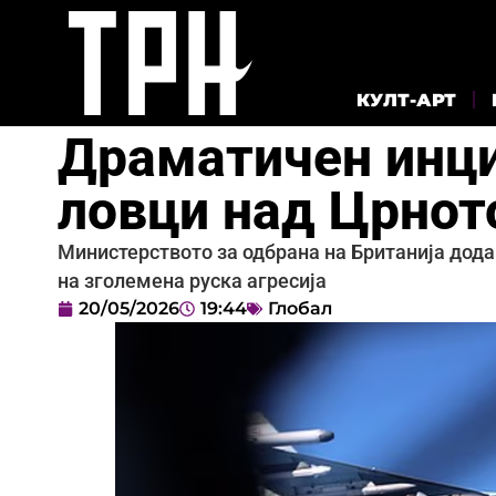
КУЛТ-АРТ
Драматичен инци
ловци над Црнот
Министерството за одбрана на Британија дода
на зголемена руска агресија
20/05/2026
19:44
Глобал