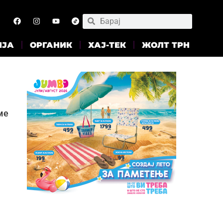
ИЈА
ОРГАНИК
ХАЈ-ТЕК
ЖОЛТ ТРН
ме