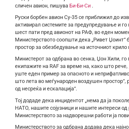
сличен авион, пишува
Би-Би-Си
.
Руски борбен авион Су-35 се приближил до изв
активирал системите за предупредување и го 
шест пати пред авионот на РАФ, во еден момен
Министерството соопшти дека „Ривет Џоинт“ б
простор за обезбедување на источниот крило 
Министерот за одбрана во сенка, Џон Хили, г
екипажите на RAF за време на, како што рече,
уште еден пример за опасното и неприфатлив
што лета во меѓународен воздушен простор“, р
од несреќа и ескалација“.
Тој додаде дека инцидентот „нема да ја покол
НАТО, нашите сојузници и нашите интереси од 
Министерството за надворешни работи ја пови
Министерството за одбрана додава дека најно