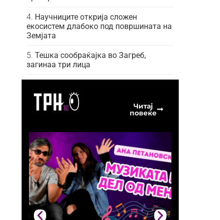
Научниците открија сложен
екосистем длабоко под површината на
Земјата
Тешка сообраќајка во Загреб,
загинаа три лица
Читај
повеќе