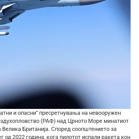
ратни и опасни“ пресретнувања на невооружен
оздухопловство (РАФ) над Црното Море минатиот
 Велика Британија. Според соопштението за
г од 2022 година, кога пилотот испали ракета кон