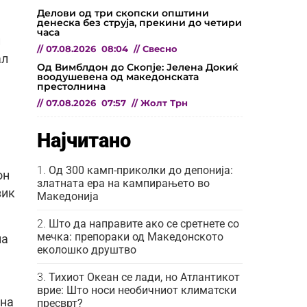
Делови од три скопски општини
денеска без струја, прекини до четири
часа
и
//
07.08.2026
08:04
//
Свесно
ал
Од Вимблдон до Скопје: Јелена Докиќ
воодушевена од македонската
престолнина
//
07.08.2026
07:57
//
Жолт Трн
Најчитано
Од 300 камп-приколки до депонија:
он
златната ера на кампирањето во
зик
Македонија
Што да направите ако се сретнете со
мечка: препораки од Македонското
на
еколошко друштво
Тихиот Океан се лади, но Атлантикот
врие: Што носи необичниот климатски
ена
пресврт?