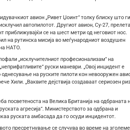
идувачкиот авион „Ривет Џоинт“ толку блиску што г
исклучил автопилотот. Другиот авион, Су-27, прелет
т приближувајќи се на шест метри од неговиот нос.
ил на рутинска мисија во меѓународниот воздушен
на НАТО.
о пофали „исклучителниот професионализам“ на
 „неприфатливите“ руски маневри. „Овој инцидент е
о однесување на руските пилоти кон невооружен ави
ече Хили. „Ваквите дејствија создаваат сериозен ри
еба посветеноста на Велика Британија на одбраната 
руската агресија“. Министерството за одбрана и
каа руската амбасада да го осуди инцидентот.
вото пресретнување се случува во време на зголем