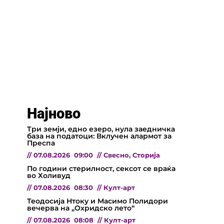
Најново
Три земји, едно езеро, нула заедничка
база на податоци: Вклучен алармот за
Преспа
//
07.08.2026
09:00
//
Свесно
,
Сторија
По години стерилност, сексот се враќа
во Холивуд
//
07.08.2026
08:30
//
Култ-арт
Теодосија Нтоку и Масимо Полидори
вечерва на „Охридско лето“
//
07.08.2026
08:08
//
Култ-арт