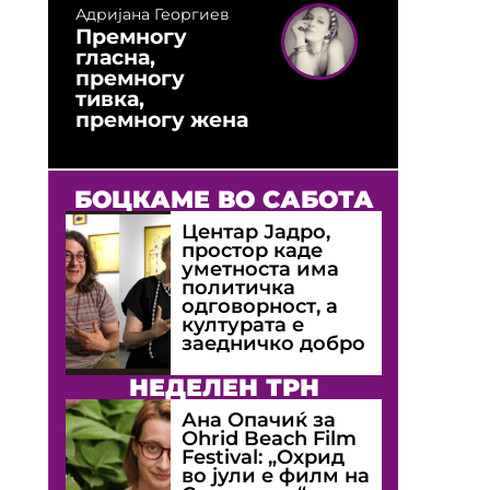
Адријана Георгиев
Премногу
гласна,
премногу
тивка,
премногу жена
БОЦКАМЕ ВО САБОТА
Центар Јадро,
простор каде
уметноста има
политичка
одговорност, а
културата е
заедничко добро
НЕДЕЛЕН ТРН
Ана Опачиќ за
Оhrid Beach Film
Festival: „Охрид
во јули е филм на