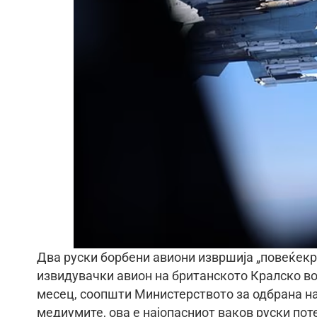
Два руски борбени авиони извршија „повеќек
извидувачки авион на британското Кралско в
месец, соопшти Министерството за одбрана на
медиумите, ова е најопасниот ваков руски поте