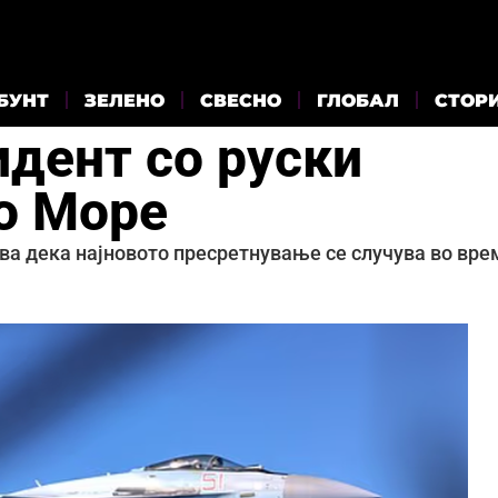
БУНТ
ЗЕЛЕНО
СВЕСНО
ГЛОБАЛ
СТОР
дент со руски
о Море
ва дека најновото пресретнување се случува во вре