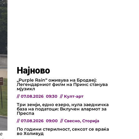
Најново
„Purple Rain“ оживува на Бродвеј:
Легендарниот филм на Принс станува
мјузикл
//
07.08.2026
09:30
//
Култ-арт
Три земји, едно езеро, нула заедничка
база на податоци: Вклучен алармот за
Преспа
//
07.08.2026
09:00
//
Свесно
,
Сторија
По години стерилност, сексот се враќа
во Холивуд
he