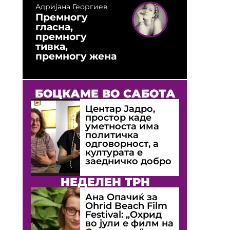
Адријана Георгиев
Премногу
гласна,
премногу
тивка,
премногу жена
БОЦКАМЕ ВО САБОТА
Центар Јадро,
простор каде
уметноста има
политичка
одговорност, а
културата е
заедничко добро
НЕДЕЛЕН ТРН
Ана Опачиќ за
Оhrid Beach Film
Festival: „Охрид
во јули е филм на