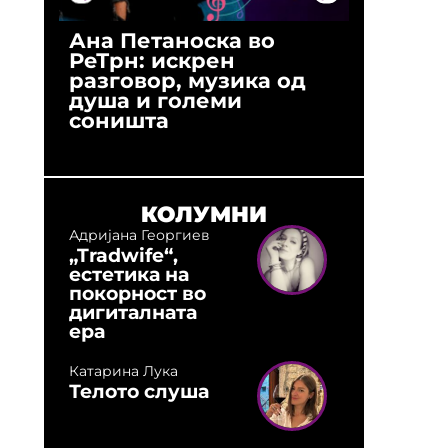
Ана Петаноска во
Ристо 
РеТрн: искрен
(Арханг
разговор, музика од
години
душа и големи
студио:
соништа
музика,
оловни
КОЛУМНИ
Адријана Георгиев
„Tradwife“,
естетика на
покорност во
дигиталната
ера
Катарина Лука
Телото слуша