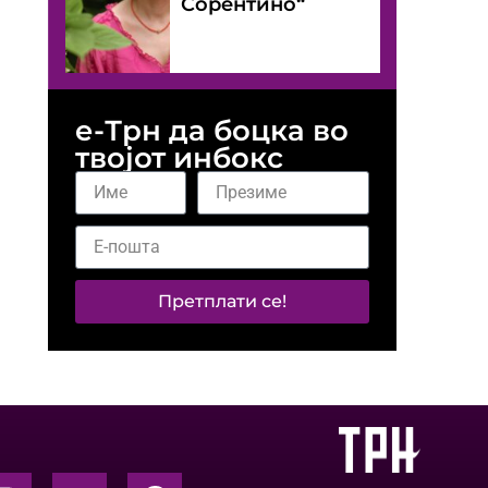
Сорентино“
е-Трн да боцка во
твојот инбокс
Претплати се!