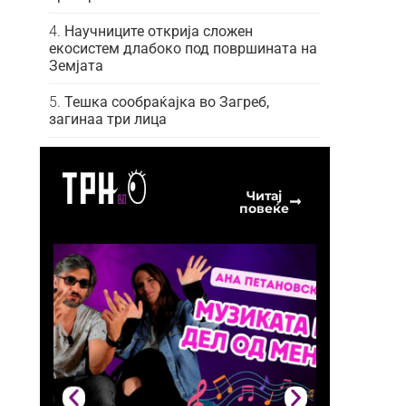
Научниците открија сложен
екосистем длабоко под површината на
Земјата
Тешка сообраќајка во Загреб,
загинаа три лица
Читај
повеќе