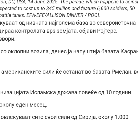
ton, DC, USA, 14 June 2025. The parade, which happens to coinc
xpected to cost up to $45 million and feature 6,600 soldiers, 50
 battle tanks. EPA-EFE/ALLISON DINNER / POOL
куваат од нивната најголема база во североисточна
ираа контролата врз земјата, објави Ројтерс,
звори.
со оклопни возила, денес ја напуштија базата Касра
американските сили ќе останат во базата Рмелан, в
анизацијата Исламска држава повеќе од 10 години.
околу еден месец.
влекуваат сите свои сили од Сирија, околу 1.000