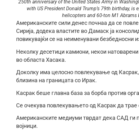
250th anniversary of the United States Army in Washing
with US President Donald Trump’s 79th birthday, is e
helicopters and 60-ton M1 Abrams
Американските сили денес почнаа да се повле
Сирија, додека властите во Дамаск ја консолид
повикувајќи се на неименувани безбедносни и
Неколку десетици камиони, некои натоварени 
во областа Хасака.
Доколку има целосно повлекување од Касрак, 
близина на границата со Ирак.
Касрак беше главна база за борба против орг
Се очекува повлекувањето од Касрак да трае 
Американските медиуми тврдат дека САД ги по
војници.