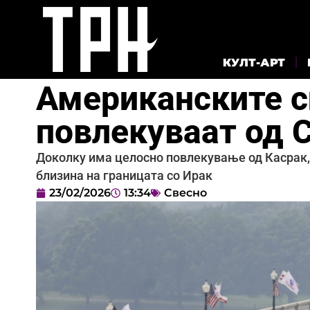
КУЛТ-АРТ
Американските с
повлекуваат од 
Доколку има целосно повлекување од Касрак, 
близина на границата со Ирак
23/02/2026
13:34
Свесно