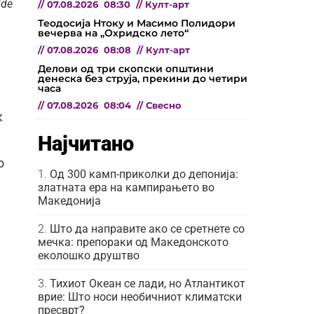
ide
//
07.08.2026
08:30
//
Култ-арт
Теодосија Нтоку и Масимо Полидори
вечерва на „Охридско лето“
//
07.08.2026
08:08
//
Култ-арт
Делови од три скопски општини
денеска без струја, прекини до четири
часа
//
07.08.2026
08:04
//
Свесно
к
Најчитано
о
Од 300 камп-приколки до депонија:
златната ера на кампирањето во
Македонија
Што да направите ако се сретнете со
мечка: препораки од Македонското
еколошко друштво
Тихиот Океан се лади, но Атлантикот
врие: Што носи необичниот климатски
пресврт?