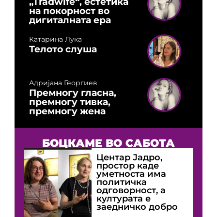
„Tradwife“, естетика
на покорност во
дигиталната ера
Катарина Лука
Телото слуша
Адријана Георгиев
Премногу гласна,
премногу тивка,
премногу жена
БОЦКАМЕ ВО САБОТА
Центар Јадро,
простор каде
уметноста има
политичка
одговорност, а
културата е
заедничко добро