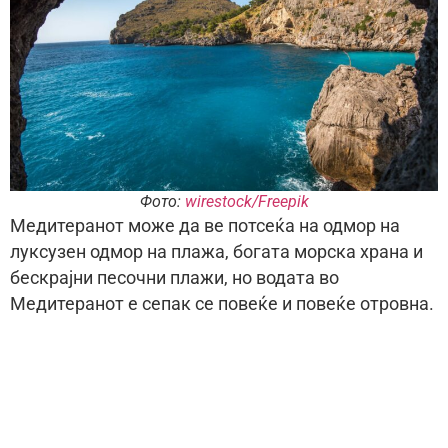
Фото:
wirestock/Freepik
Медитеранот може да ве потсеќа на одмор на
луксузен одмор на плажа, богата морска храна и
бескрајни песочни плажи, но водата во
Медитеранот е сепак се повеќе и повеќе отровна.