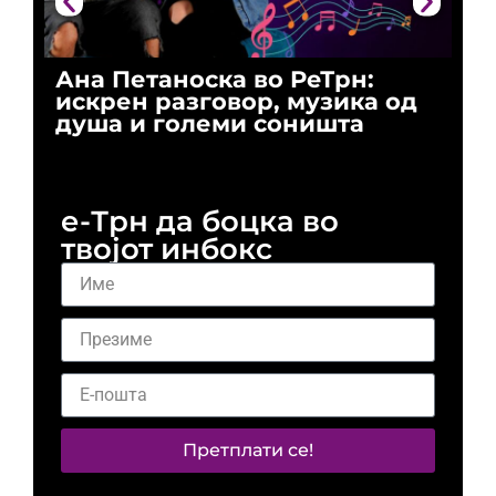
Ана Петаноска во РеТрн:
Ри
искрен разговор, музика од
го
душа и големи соништа
За
и 
е-Трн да боцка во
твојот инбокс
Претплати се!