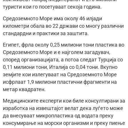
туристи кои го посетуваат секоја година.
Средоземното Море има околу 46 илјади
километри обала во 22 држави со многу различни
стандардни и практики за заштита.
Египет, фрла околу 0,25 милиони тони пластика во
Средоземното Море и е најголем загадувач,
според организацијата, а потоа следат Турција со
0,11 милиони тони, Италија со 0,04 тони. Вкупно
земјите кои излегуваат на Средоземното Море
исфрлаат 1,9 милиони пластични фрагменти на
метар квадратен.
Медицинските експерти кои биле консултирани за
изработка на извештајот велат дека луѓето може
да внесуваат микропластика од водата преку
консумирање на морски организми и преку пиење