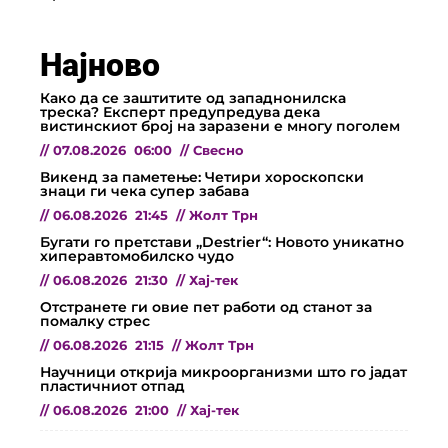
Најново
Како да се заштитите од западнонилска
треска? Експерт предупредува дека
вистинскиот број на заразени е многу поголем
//
07.08.2026
06:00
//
Свесно
Викенд за паметење: Четири хороскопски
знаци ги чека супер забава
//
06.08.2026
21:45
//
Жолт Трн
Бугати го претстави „Destrier“: Новото уникатно
хиперавтомобилско чудо
//
06.08.2026
21:30
//
Хај-тек
Отстранете ги овие пет работи од станот за
помалку стрес
//
06.08.2026
21:15
//
Жолт Трн
Научници открија микроорганизми што го јадат
пластичниот отпад
//
06.08.2026
21:00
//
Хај-тек