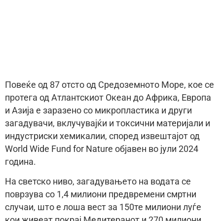
Повеќе од 87 отсто од Средоземното Море, кое се
протега од Атлантскиот Океан до Африка, Европа
и Азија е заразено со микропластика и други
загадувачи, вклучувајќи и токсични материјали и
индустриски хемикалии, според извештајот од
World Wide Fund for Nature објавен во јули 2024
година.
На светско ниво, загадувањето на водата се
поврзува со 1,4 милиони предвремени смртни
случаи, што е лоша вест за 150те милиони луѓе
кои живеат покрај Медитеранот и 270 милиони