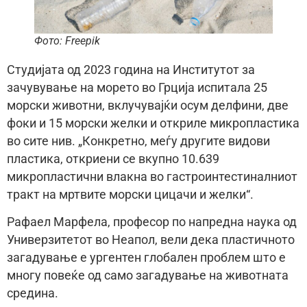
Фото: Freepik
Студијата од 2023 година на Институтот за
зачувување на морето во Грција испитала 25
морски животни, вклучувајќи осум делфини, две
фоки и 15 морски желки и откриле микропластика
во сите нив. „Конкретно, меѓу другите видови
пластика, откриени се вкупно 10.639
микропластични влакна во гастроинтестиналниот
тракт на мртвите морски цицачи и желки“.
Рафаел Марфела, професор по напредна наука од
Универзитетот во Неапол, вели дека пластичното
загадување е ургентен глобален проблем што е
многу повеќе од само загадување на животната
средина.