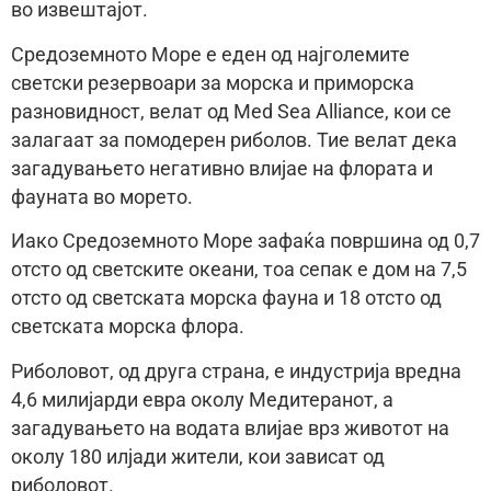
во извештајот.
Средоземното Море е еден од најголемите
светски резервоари за морска и приморска
разновидност, велат од Med Sea Alliance, кои се
залагаат за помодерен риболов. Тие велат дека
загадувањето негативно влијае на флората и
фауната во морето.
Иако Средоземното Море зафаќа површина од 0,7
отсто од светските океани, тоа сепак е дом на 7,5
отсто од светската морска фауна и 18 отсто од
светската морска флора.
Риболовот, од друга страна, е индустрија вредна
4,6 милијарди евра околу Медитеранот, а
загадувањето на водата влијае врз животот на
околу 180 илјади жители, кои зависат од
риболовот.