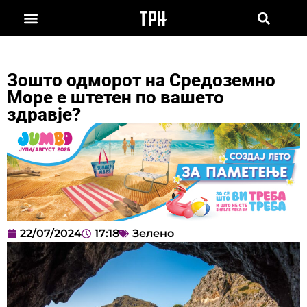
Зошто одморот на Средоземно
Море е штетен по вашето
здравје?
22/07/2024
17:18
Зелено