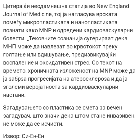
Цитирајќи неодамнешна статија во New England
Journal of Medicine, тој ја нагласува врската
помеѓу микропластиката и нанопластиката
познати како MNP и одредени кардиоваскуларни
болести. „Тековните сознанија сугерираат дека
МНП може да навлезат во крвотокот преку
голтање или вдишување, предизвикувајќи
воспаление и оксидативен стрес. Со текот на
времето, хроничната изложеност на MNP може да
ја забрза прогресијата на атеросклероза и да ја
зголеми веројатноста за кардиоваскуларни
настани.
Загадувањето со пластика се смета за вечен
загадувач, што значи дека штом стане инвазивен,
не може да се исчисти.
Извор: Си-Ен-Ен