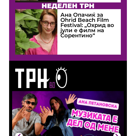
НЕДЕЛЕН ТРН
Ана Опачиќ за
Оhrid Beach Film
Festival: „Охрид во
јули е филм на
Сорентино“