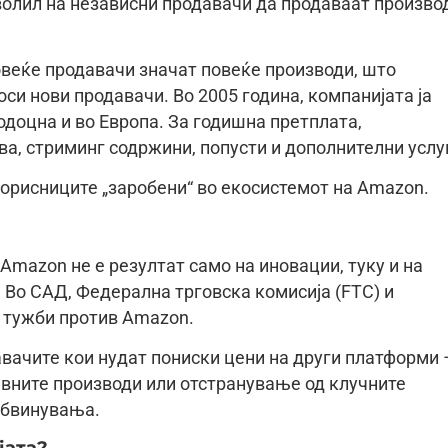
волил на независни продавачи да продаваат произво
веќе продавачи значат повеќе производи, што
оси нови продавачи. Во 2005 година, компанијата ја
одоцна и во Европа. За годишна претплата,
а, стриминг содржини, попусти и дополнителни услу
корисниците „заробени“ во екосистемот на Amazon.
Amazon не е резултат само на иновации, туку и на
 Во САД, Федерална трговска комисија (FTC) и
 тужби против Amazon.
авачите кои нудат пониски цени на други платформи 
ивните производи или отстранување од клучните
обвинувања.
јата?