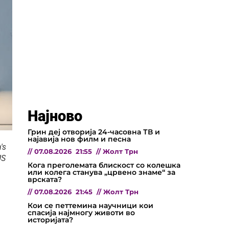
Најново
Грин деј отворија 24-часовна ТВ и
најавија нов филм и песна
's
//
07.08.2026
21:55
//
Жолт Трн
US
Кога преголемата блискост со колешка
или колега станува „црвено знаме“ за
врската?
//
07.08.2026
21:45
//
Жолт Трн
Кои се петтемина научници кои
спасија најмногу животи во
историјата?