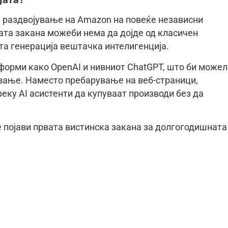
 раздвојување на Amazon на повеќе независни
ката закана можеби нема да дојде од класичен
ата генерација вештачка интелигенција.
атформи како OpenAI и нивниот ChatGPT, што би може
ување. Наместо пребарување на веб-страници,
еку AI асистенти да купуваат производи без да
е појави првата вистинска закана за долгогодишната