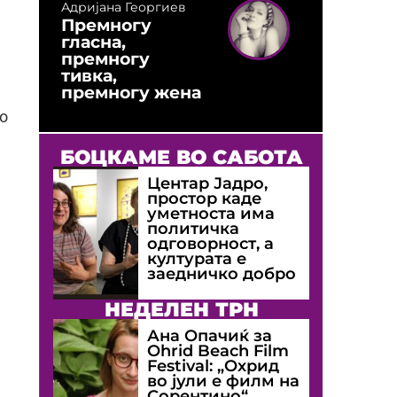
Адријана Георгиев
Премногу
гласна,
премногу
тивка,
премногу жена
ло
БОЦКАМЕ ВО САБОТА
Центар Јадро,
простор каде
уметноста има
политичка
одговорност, а
културата е
заедничко добро
НЕДЕЛЕН ТРН
Ана Опачиќ за
Оhrid Beach Film
Festival: „Охрид
во јули е филм на
Сорентино“