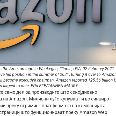
the Amazon logo in Waukegan, Illinois, USA, 02 February 2021.
e his position in the summer of 2021, turning it over to Amazon
ll become executive chairman. Amazon reported 125.56 billion 
, its largest to date. EPA-EFE/TANNEN MAURY
се само дел од производите што секојдневно
 на Amazon. Милиони луѓе купуваат и во синџирот
рии преку стриминг платформата на компанијата,
еб-страници што функционираат преку Amazon Web