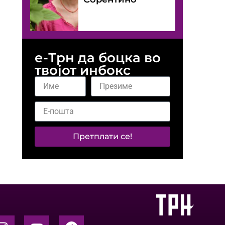
е-Трн да боцка во
твојот инбокс
Претплати се!