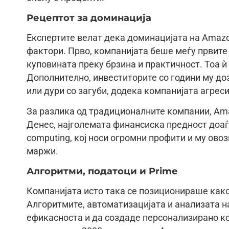
Рецептот за доминација
Експертите велат дека доминацијата на Amazo
фактори. Прво, компанијата беше меѓу првите
куповината преку брзина и практичност. Тоа ѝ
Дополнително, инвеститорите со години му д
или дури со загуби, додека компанијата агрес
За разлика од традиционалните компании, Am
Денес, најголемата финансиска предност доаѓа
computing, кој носи огромни профити и му ово
маржи.
Алгоритми, податоци и Prime
Компанијата исто така се позиционираше како
Алгоритмите, автоматизацијата и анализата н
ефикасноста и да создаде персонализирано ко