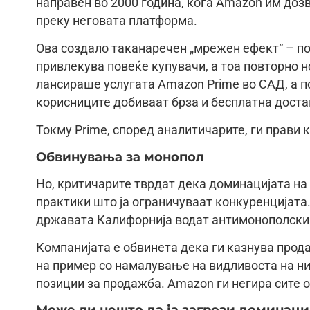
направен во 2000 година, кога Amazon им доз
преку неговата платформа.
Ова создало таканаречен „мрежен ефект“ – по
привлекува повеќе купувачи, а тоа повторно н
лансираше услугата Amazon Prime во САД, а п
корисниците добиваат брза и бесплатна достав
Токму Prime, според аналитичарите, ги прави 
Обвинувања за монопол
Но, критичарите тврдат дека доминацијата на 
практики што ја ограничуваат конкуренцијата.
државата Калифорнија водат антимонополски
Компанијата е обвинета дека ги казнува прод
на пример со намалување на видливоста на н
позиции за продажба. Amazon ги негира сите 
Може ли нешто да ја загрози доминаци