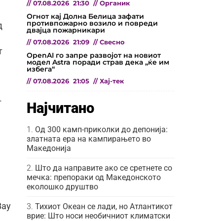
//
07.08.2026
21:30
//
Органик
Огнот кај Долна Белица зафати
противпожарно возило и повреди
д
двајца пожарникари
//
07.08.2026
21:09
//
Свесно
т
OpenAI го запре развојот на новиот
модел Astra поради страв дека „ќе им
избега“
//
07.08.2026
21:05
//
Хај-тек
т
Најчитано
е
Од 300 камп-приколки до депонија:
златната ера на кампирањето во
Македонија
Што да направите ако се сретнете со
мечка: препораки од Македонското
еколошко друштво
Bay
Тихиот Океан се лади, но Атлантикот
врие: Што носи необичниот климатски