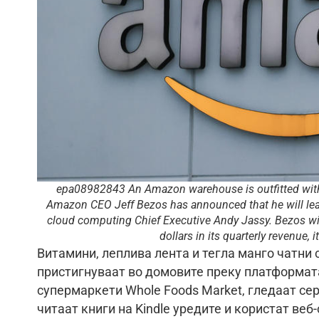
epa08982843 An Amazon warehouse is outfitted with 
Amazon CEO Jeff Bezos has announced that he will leav
cloud computing Chief Executive Andy Jassy. Bezos wi
dollars in its quarterly revenue
Витамини, леплива лента и тегла манго чатни 
пристигнуваат во домовите преку платформата
супермаркети Whole Foods Market, гледаат се
читаат книги на Kindle уредите и користат в