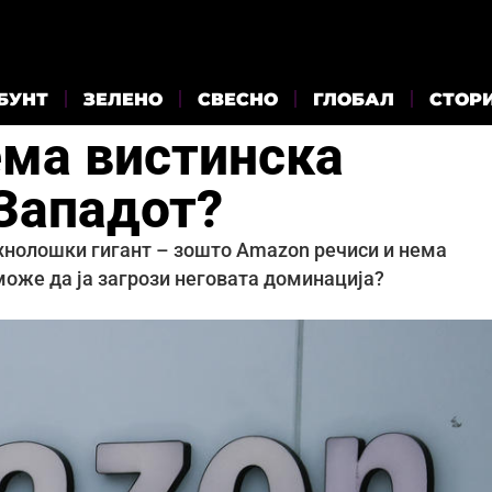
БУНТ
ЗЕЛЕНО
СВЕСНО
ГЛОБАЛ
СТОР
ма вистинска
 Западот?
ехнолошки гигант – зошто Amazon речиси и нема
може да ја загрози неговата доминација?