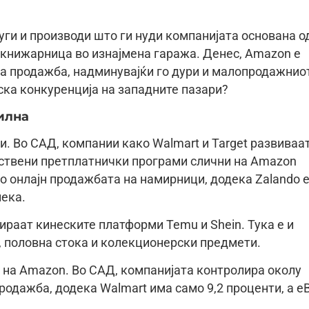
уги и производи што ги нуди компанијата основана о
-книжарница во изнајмена гаража. Денес, Amazon е
на продажба, надминувајќи го дури и малопродажнио
ска конкуренција на западните пазари?
илна
и. Во САД, компании како Walmart и Target развиваа
пствени претплатнички програми слични на Amazon
во онлајн продажбата на намирници, додека Zalando 
лека.
ираат кинеските платформи Temu и Shein. Тука е и
, половна стока и колекционерски предмети.
 на Amazon. Во САД, компанијата контролира околу
родажба, додека Walmart има само 9,2 проценти, а e