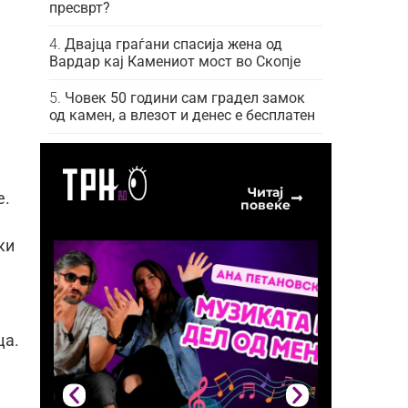
пресврт?
Двајца граѓани спасија жена од
Вардар кај Камениот мост во Скопје
Човек 50 години сам градел замок
од камен, а влезот и денес е бесплатен
Читај
е.
повеќе
ки
ца.