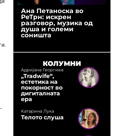
ди
Ана Петаноска во
Ристо 
РеТрн: искрен
(Арханг
разговор, музика од
години
душа и големи
студио:
соништа
музика,
оловни
ги.
КОЛУМНИ
Адријана Георгиев
„Tradwife“,
естетика на
покорност во
дигиталната
ера
–
Катарина Лука
Телото слуша