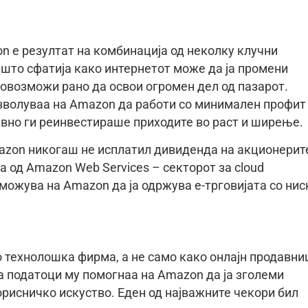
n е резултат на комбинација од неколку клучни
 што сфатија како интернетот може да ја промени
 овозможи рано да освои огромен дел од пазарот.
озволуваа на Amazon да работи со минимален профит
ивно ги реинвестираше приходите во раст и ширење.
azon никогаш не исплатил дивиденда на акционерит
 од Amazon Web Services – секторот за cloud
зможува на Amazon да ја одржува е-трговијата со нис
 технолошка фирма, а не само како онлајн продавни
а податоци му помогнаа на Amazon да ја зголеми
рисничко искуство. Еден од најважните чекори бил