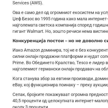
Services (AWS).
Ова е само дел од огромниот екосистем на усл
Џеф Безос во 1995 година како мала интернет
најголемата светска компанија според годиш
гигант Walmart. Но, зошто речиси нема вистин
Конкуренција постои – но не доволно с
Иако Amazon доминира, тој не е без конкурент
силни онлајн продажни платформи и нудат со
Prime. Во Обединето Кралство, Tesco е лидер 
најголемиот германски онлајн продавач на об
Кога станува збор за евтини производи, домин
eBay, кој функционира поинаку – преку аукции
Сепак, бројките покажуваат огромна предност
40,5 проценти од целокупната интернет-малоп
околу 3 проценти.