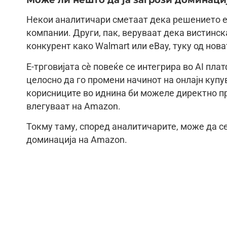
Некои аналитичари сметаат дека решението е
компании. Други, пак, веруваат дека вистинс
конкурент како Walmart или eBay, туку од нов
Е-трговијата сè повеќе се интегрира во AI пл
целосно да го промени начинот на онлајн куп
корисниците во иднина би можеле директно пр
влегуваат на Amazon.
Токму таму, според аналитичарите, може да с
доминација на Amazon.