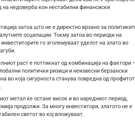
д на недоверба кон нестабилни финансиски
тиција затоа што не е директно врзано за политикит
алутните осцилации. Токму затоа во периоди на
 инвеститорите го зголемуваат уделот на злато во
агуби.
лниот раст е поттикнат од комбинација на фактори 
 глобални политички ризици и неизвесни берзански
а во која сигурноста станува повредна од профитот,
.
иот метал ќе остане висок и во наредниот период,
мија продолжи. За многу инвеститори, златото не е
табилен светот во кој вложуваат.