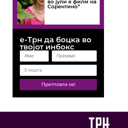
во јули е филм на
Сорентино“
е-Трн да боцка во
твојот инбокс
Претплати се!