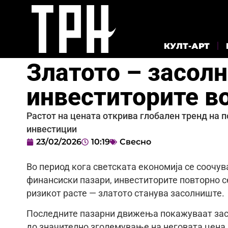
КУЛТ-АРТ
Златото – засол
инвеститорите во
Растот на цената открива глобален тренд на п
инвестиции
23/02/2026
10:19
Свесно
Во период кога светската економија се соочув
финансиски пазари, инвеститорите повторно се
ризикот расте — златото станува засолниште.
Последните пазарни движења покажуваат зас
до значително зголемување на неговата цена.