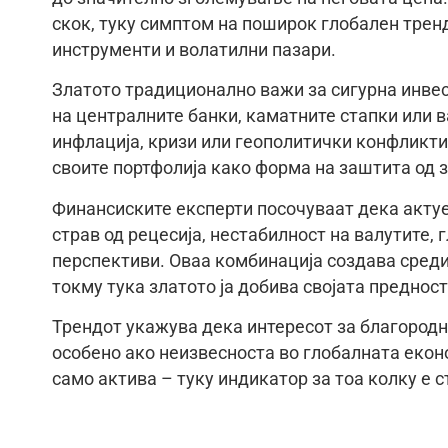
скок, туку симптом на поширок глобален трен
инструменти и волатилни пазари.
Златото традиционално важи за сигурна инвес
на централните банки, каматните стапки или в
инфлација, кризи или геополитички конфликти
своите портфолија како форма на заштита од з
Финансиските експерти посочуваат дека актуе
страв од рецесија, нестабилност на валутите,
перспективи. Оваа комбинација создава средин
токму тука златото ја добива својата предност
Трендот укажува дека интересот за благородн
особено ако неизвесноста во глобалната еконо
само актива – туку индикатор за тоа колку е с