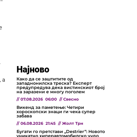
е
–
Најново
Како да се заштитите од
 а
западнонилска треска? Експерт
предупредува дека вистинскиот број
на заразени е многу поголем
//
07.08.2026
06:00
//
Свесно
Викенд за паметење: Четири
хороскопски знаци ги чека супер
забава
//
06.08.2026
21:45
//
Жолт Трн
Бугати го претстави „Destrier“: Новото
уникатно хиперавтомобилско чудо