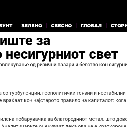
БУНТ
ЗЕЛЕНО
СВЕСНО
ГЛОБАЛ
СТОР
ниште за
 несигурниот свет
овлекување од ризични пазари и бегство кон сигурн
а со турбуленции, геополитички тензии и нестабилни
 враќаат кон најстарото правило на капиталот: кога
илена побарувачка за благородниот метал, што дов
 Аналитичарите оценуваат дека ова не е краткороче