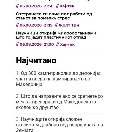
//
06.08.2026
21:30
//
Хај-тек
Отстранете ги овие пет работи од
станот за помалку стрес
//
06.08.2026
21:15
//
Жолт Трн
Научници открија микроорганизми
што го јадат пластичниот отпад
//
06.08.2026
21:00
//
Хај-тек
Најчитано
Од 300 камп-приколки до депонија:
златната ера на кампирањето во
Македонија
Што да направите ако се сретнете со
мечка: препораки од Македонското
еколошко друштво
Научниците открија сложен
екосистем длабоко под површината на
Земјата