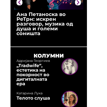
Ана Петаноска во
Ристо 
РеТрн: искрен
(Арханг
разговор, музика од
години
душа и големи
студио:
соништа
музика,
оловни
КОЛУМНИ
Адријана Георгиев
„Tradwife“,
естетика на
покорност во
дигиталната
ера
Катарина Лука
Телото слуша