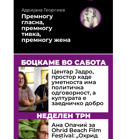
Адријана Георгиев
Премногу
гласна,
премногу
тивка,
премногу жена
БОЦКАМЕ ВО САБОТА
Центар Јадро,
простор каде
уметноста има
политичка
одговорност, а
културата е
заедничко добро
НЕДЕЛЕН ТРН
Ана Опачиќ за
Оhrid Beach Film
Festival: „Охрид