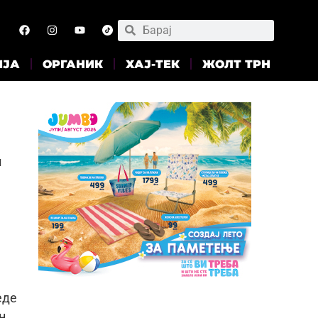
ИЈА
ОРГАНИК
ХАЈ-ТЕК
ЖОЛТ ТРН
и
еде
н