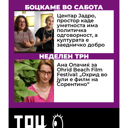
БОЦКАМЕ ВО САБОТА
Центар Јадро,
простор каде
уметноста има
политичка
одговорност, а
културата е
заедничко добро
НЕДЕЛЕН ТРН
Ана Опачиќ за
Оhrid Beach Film
Festival: „Охрид во
јули е филм на
Сорентино“