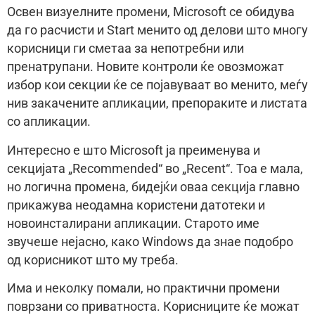
Освен визуелните промени, Microsoft се обидува
да го расчисти и Start менито од делови што многу
корисници ги сметаа за непотребни или
пренатрупани. Новите контроли ќе овозможат
избор кои секции ќе се појавуваат во менито, меѓу
нив закачените апликации, препораките и листата
со апликации.
Интересно е што Microsoft ја преименува и
секцијата „Recommended“ во „Recent“. Тоа е мала,
но логична промена, бидејќи оваа секција главно
прикажува неодамна користени датотеки и
новоинсталирани апликации. Старото име
звучеше нејасно, како Windows да знае подобро
од корисникот што му треба.
Има и неколку помали, но практични промени
поврзани со приватноста. Корисниците ќе можат