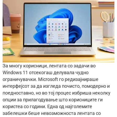
За многу корисници, лентата со задачи во
Windows 11 отсекогаш делувала чудно
ограничувачки. Microsoft го редизајнираше
интерфејсот за да изгледа почисто, помодерно и
поедноставно, но во тој процес избриша неколку
опции за прилагодување што корисниците ги
користеа со години. Една од најголемите
забелешки беше невозможноста лентата со