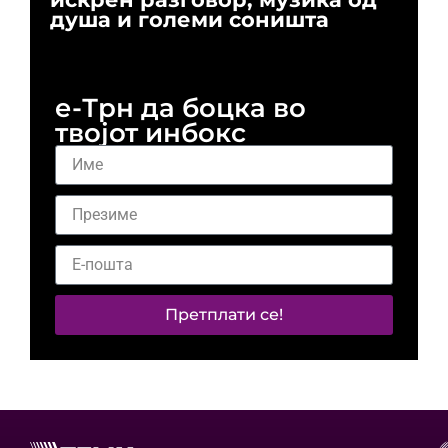
душа и големи соништа
За
и 
е-Трн да боцка во
твојот инбокс
Претплати се!