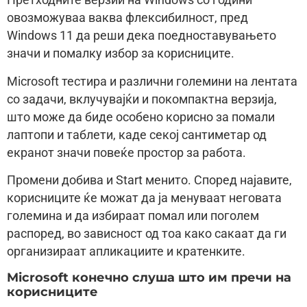
Претходните верзии на Windows со години
овозможуваа ваква флексибилност, пред
Windows 11 да реши дека поедноставувањето
значи и помалку избор за корисниците.
Microsoft тестира и различни големини на лентата
со задачи, вклучувајќи и покомпактна верзија,
што може да биде особено корисно за помали
лаптопи и таблети, каде секој сантиметар од
екранот значи повеќе простор за работа.
Промени добива и Start менито. Според најавите,
корисниците ќе можат да ја менуваат неговата
големина и да избираат помал или поголем
распоред, во зависност од тоа како сакаат да ги
организираат апликациите и кратенките.
Microsoft конечно слуша што им пречи на
корисниците