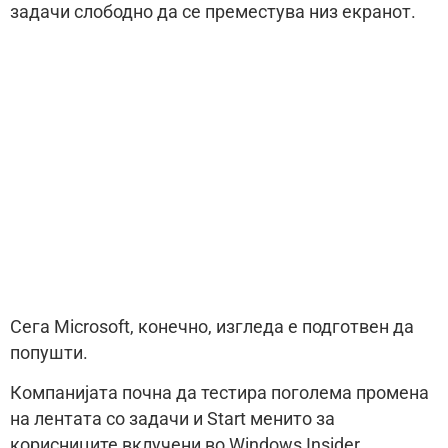
задачи слободно да се преместува низ екранот.
Сега Microsoft, конечно, изгледа е подготвен да
попушти.
Компанијата почна да тестира поголема промена
на лентата со задачи и Start менито за
корисниците вклучени во Windows Insider