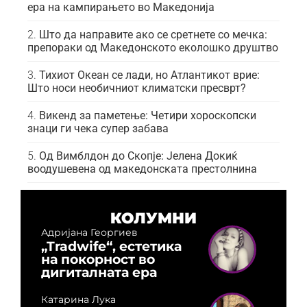
ера на кампирањето во Македонија
Што да направите ако се сретнете со мечка:
препораки од Македонското еколошко друштво
Тихиот Океан се лади, но Атлантикот врие:
Што носи необичниот климатски пресврт?
Викенд за паметење: Четири хороскопски
знаци ги чека супер забава
Од Вимблдон до Скопје: Јелена Докиќ
воодушевена од македонската престолнина
КОЛУМНИ
Адријана Георгиев
„Tradwife“, естетика
на покорност во
дигиталната ера
Катарина Лука