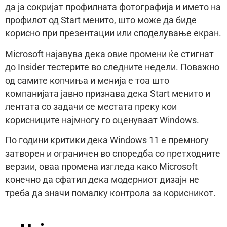
да ја сокријат профилната фотографија и името на
профилот од Start менито, што може да биде
корисно при презентации или споделување екран.
Microsoft најавува дека овие промени ќе стигнат
до Insider тестерите во следните недели. Поважно
од самите копчиња и менија е тоа што
компанијата јавно признава дека Start менито и
лентата со задачи се местата преку кои
корисниците најмногу го оценуваат Windows.
По години критики дека Windows 11 е премногу
затворен и ограничен во споредба со претходните
верзии, оваа промена изгледа како Microsoft
конечно да сфатил дека модерниот дизајн не
треба да значи помалку контрола за корисникот.