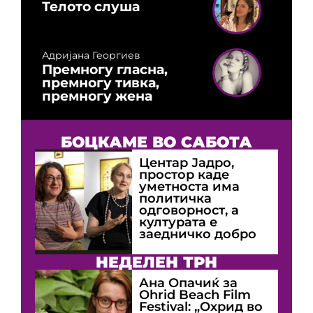
Телото слуша
Адријана Георгиев
Премногу гласна,
премногу тивка,
премногу жена
БОЦКАМЕ ВО САБОТА
Центар Јадро,
простор каде
уметноста има
политичка
одговорност, а
културата е
заедничко добро
НЕДЕЛЕН ТРН
Ана Опачиќ за
Оhrid Beach Film
Festival: „Охрид во