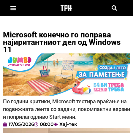
Microsoft конечно го поправа
најиритантниот дел од Windows
11
По години критики, Microsoft тестира враќање на
подвижната лента со задачи, покомпактни верзии
и поприлагодливо Start мени.
17/05/2026
08:00
Хај-тек