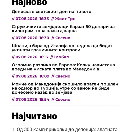
Најново
Денеска е светскиот ден на пивото
//
07.08.2026
16:35
//
Жолт Трн
Струмичките земјоделци бараат 50 денари за
килограм прва класа ајварка
//
07.08.2026
16:30
//
Свесно
Шпанија бара од Италија до недела да бидат
укинати граничните контроли
//
07.08.2026
16:13
//
Глобал
Огромна разлика во Европа: Колку навистина
вреди најниската плата во Македонија
//
07.08.2026
16:09
//
Свесно
Момче од Македонија скршило вратен пршлен
на одмор во Турција, утре со авион ќе биде
донесено назад во земјава
//
07.08.2026
15:54
//
Свесно
Најчитано
Од 300 камп-приколки до депонија: златната