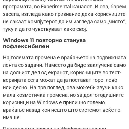
програмата, во Experimental каналот. И ова, барем
засега, изгледа како признание дека корисниците
не сакаат компјутерот да им изгледа само „чисто“,
туку и да го чувствуваат како свој.
Windows 11 повторно станува
пофлексибилен
Најголемата промена е враќањето на подвижната
лента со задачи. Наместо да биде заклучена само
на долниот дел од екранот, корисниците во тест-
верзијата сега можат да ја постават горе, лево
или десно. На прв поглед, ова можеби звучи како
мала козметичка промена, но за долгогодишните
корисници на Windows е прилично големо
враќање назад кон нешто што системот веќе го
имаше.