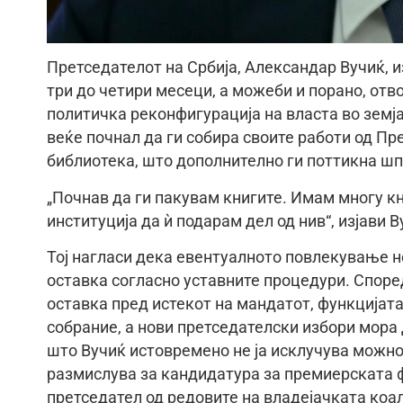
Претседателот на Србија, Александар Вучиќ, и
три до четири месеци, а можеби и порано, отв
политичка реконфигурација на власта во земја
веќе почнал да ги собира своите работи од Пре
библиотека, што дополнително ги поттикна шп
„Почнав да ги пакувам книгите. Имам многу кн
институција да ѝ подарам дел од нив“, изјави В
Тој нагласи дека евентуалното повлекување н
оставка согласно уставните процедури. Споре
оставка пред истекот на мандатот, функцијат
собрание, а нови претседателски избори мора 
што Вучиќ истовремено не ја исклучува можнос
размислува за кандидатура за премиерската фу
претседател од редовите на владејачката коал