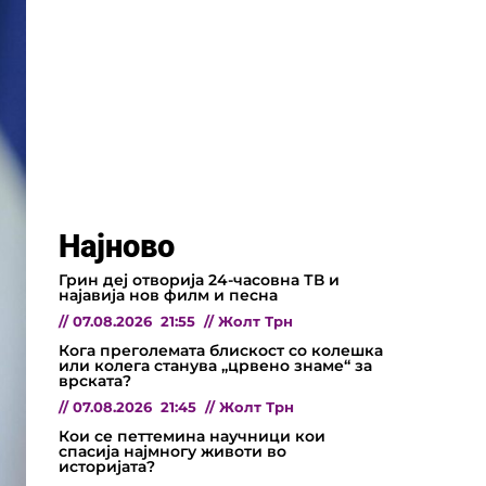
Најново
Грин деј отворија 24-часовна ТВ и
најавија нов филм и песна
//
07.08.2026
21:55
//
Жолт Трн
Кога преголемата блискост со колешка
или колега станува „црвено знаме“ за
врската?
//
07.08.2026
21:45
//
Жолт Трн
Кои се петтемина научници кои
спасија најмногу животи во
историјата?