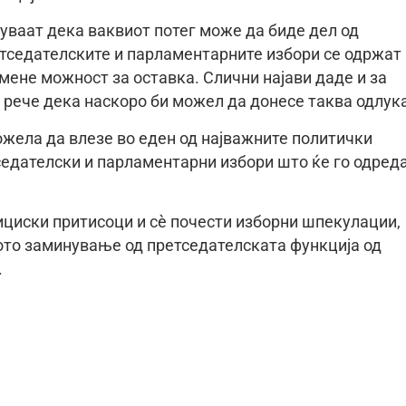
уваат дека ваквиот потег може да биде дел од
етседателските и парламентарните избори се одржат
омене можност за оставка. Слични најави даде и за
 рече дека наскоро би можел да донесе таква одлука
ожела да влезе во еден од најважните политички
седателски и парламентарни избори што ќе го одред
зициски притисоци и сè почести изборни шпекулации,
вото заминување од претседателската функција од
.