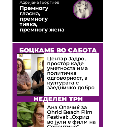
Адријана Георгиев
Премногу
гласна,
премногу
тивка,
премногу жена
БОЦКАМЕ ВО САБОТА
Центар Јадро,
простор каде
уметноста има
политичка
одговорност, а
културата е
заедничко добро
НЕДЕЛЕН ТРН
Ана Опачиќ за
Оhrid Beach Film
Festival: „Охрид
во јули е филм на
Сорентино“