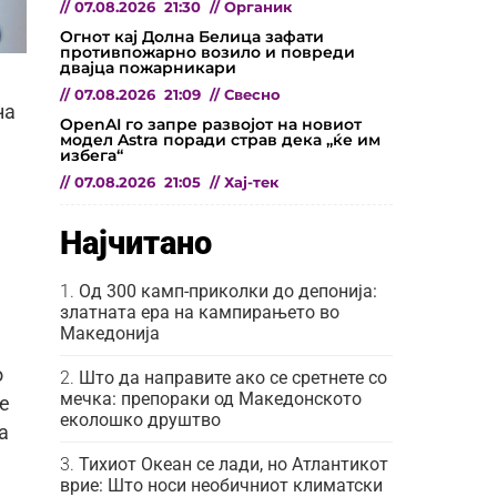
//
07.08.2026
21:30
//
Органик
Огнот кај Долна Белица зафати
противпожарно возило и повреди
двајца пожарникари
//
07.08.2026
21:09
//
Свесно
на
OpenAI го запре развојот на новиот
модел Astra поради страв дека „ќе им
избега“
//
07.08.2026
21:05
//
Хај-тек
Најчитано
Од 300 камп-приколки до депонија:
златната ера на кампирањето во
Македонија
о
Што да направите ако се сретнете со
мечка: препораки од Македонското
 е
еколошко друштво
а
Тихиот Океан се лади, но Атлантикот
врие: Што носи необичниот климатски