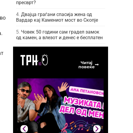
пресврт?
Двајца граѓани спасија жена од
 во
Вардар кај Камениот мост во Скопје
Човек 50 години сам градел замок
.
од камен, а влезот и денес е бесплатен
ат
Читај
повеќе