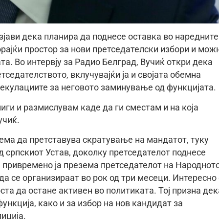
зјави дека планира да поднесе оставка во наредните
орајќи простор за нови претседателски избори и мож
та. Во интервју за Радио Белград, Вучиќ откри дека
тседателството, вклучувајќи ја и својата обемна
екулациите за неговото заминување од функцијата.
иги и размислувам каде да ги сместам и на која
учиќ.
ема да претставува скратување на мандатот, туку
д српскиот Устав, доколку претседателот поднесе
а привремено ја презема претседателот на Народнот
да се организираат во рок од три месеци. Интересно
та да остане активен во политиката. Тој призна дек
нкција, како и за избор на нов кандидат за
иција.