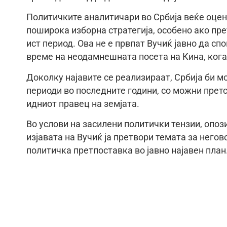
Политичките аналитичари во Србија веќе оцен
поширока изборна стратегија, особено ако пр
ист период. Ова не е првпат Вучиќ јавно да сп
време на неодамнешната посета на Кина, кога
Доколку најавите се реализираат, Србија би м
периоди во последните години, со можни прет
идниот правец на земјата.
Во услови на засилени политички тензии, опо
изјавата на Вучиќ ја претвори темата за него
политичка претпоставка во јавно најавен план