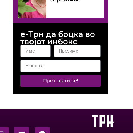
е-Трн да боцка во
твојот инбокс
Претплати се!