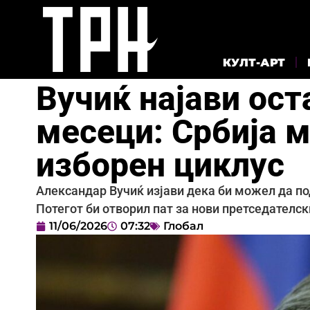
КУЛТ-АРТ
Вучиќ најави ост
месеци: Србија м
изборен циклус
Александар Вучиќ изјави дека би можел да по
Потегот би отворил пат за нови претседателс
11/06/2026
07:32
Глобал