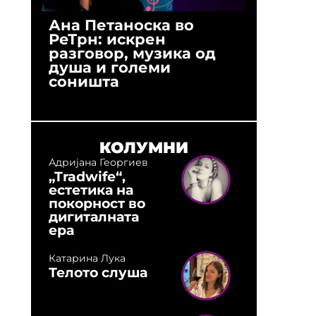
Ана Петаноска во
Ристо 
РеТрн: искрен
(Арханг
разговор, музика од
години
душа и големи
студио:
соништа
музика,
оловни
КОЛУМНИ
Адријана Георгиев
„Tradwife“,
естетика на
покорност во
дигиталната
ера
Катарина Лука
Телото слуша