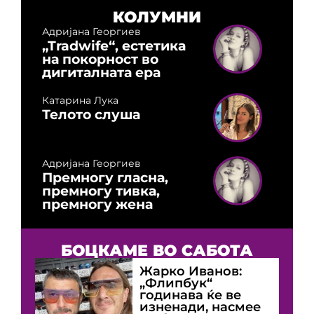
КОЛУМНИ
Адријана Георгиев
„Tradwife“, естетика
на покорност во
дигиталната ера
Катарина Лука
Телото слуша
Адријана Георгиев
Премногу гласна,
премногу тивка,
премногу жена
БОЦКАМЕ ВО САБОТА
Жарко Иванов:
„Флипбук“
годинава ќе ве
изненади, насмее