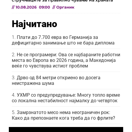
стручњаците за правилно чување на храната
//
10.08.2026
09:00
//
Органик
Најчитано
Плати до 7.700 евра во Германија за
дефицитарно занимање што не бара диплома
Не се програмери: Ова се најбараните работни
места во Европа во 2026 година, а Македонија
веќе го чувствува истиот проблем
Дрво од 84 метри откриено во досега
неистражена шума
УХМР со предупредување: Многу топло време
со локална нестабилност најмалку до четврток
Замрзнатото месо нема неограничен рок:
Како да препознаете кога треба да го фрлите?