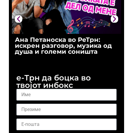
Ана Петаноска во РеТрн:
Ри
искрен разговор, музика од
го
душа и големи соништа
За
и 
е-Трн да боцка во
твојот инбокс