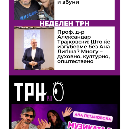
и збуни
НЕДЕЛЕН ТРН
Проф. д-р
Александар
Трајковски: Што ќе
изгубевме без Ана
Липша? Многу –
духовно, културно,
општествено