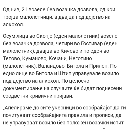
Од нив, 21 возеле без возачка дозвола, од кои
тројца малолетници, а двајца под дејство на
алкохол.
Осум лица во Скопје (еден малолетник) возеле
без возачка дозвола, четири во Гостивар (еден
малолетник), двајца во Кичево и по еден во
Тетово, Куманово, Кочани, Неготино
(малолетник), Валандово, Битола и Прилеп. По
едно лице во Битола и Штип управувале возило
под дејство на алкохол. По целосно
документирање на случаите ќе бидат поднесени
соодветни кривични пријави.
„Апелираме до сите учесници во сообраќајот да ги
почитуваат сообраќајните правила и прописи, да
не управуваат возило без положен возачки испит