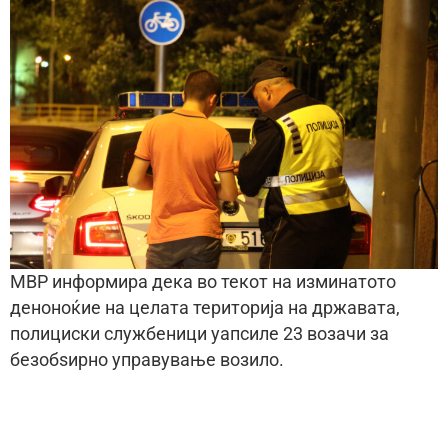
МВР информира дека во текот на изминатото
деноноќие на целата територија на државата,
полициски службеници уапсиле 23 возачи за
безобѕирно управување возило.