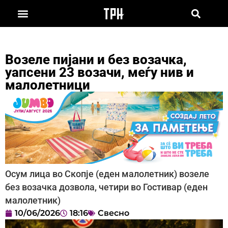
Возеле пијани и без возачка,
уапсени 23 возачи, меѓу нив и
малолетници
Осум лица во Скопје (еден малолетник) возеле
без возачка дозвола, четири во Гостивар (еден
малолетник)
10/06/2026
18:16
Свесно