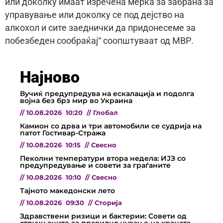
или доколку имаат изречена мерка за забрана за
управување или доколку се под дејство на
алкохол и сите заеднички да придонесеме за
побезбеден сообраќај“ соопштуваат од МВР.
Најново
Вучиќ предупредува на ескалација и подолга
војна без брз мир во Украина
//
10.08.2026
10:20
//
Глобал
Камион со дрва и три автомобили се судрија на
патот Гостивар-Стража
//
10.08.2026
10:15
//
Свесно
Пеколни температури втора недела: ИЈЗ со
предупредување и совети за граѓаните
//
10.08.2026
10:10
//
Свесно
Тајното македонски лето
//
10.08.2026
09:30
//
Сторија
Здравствени ризици и бактерии: Совети од