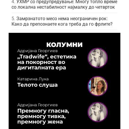
УХМР со предупредување: Многу топло време
со локална нестабилност најмалку до четврток
Замрзнатото месо нема неограничен рок:
Како да препознаете кога треба да го фрлите?
КОЛУМНИ
Адријана Георгиев
„Tradwife“, естетика
на покорност во
дигиталната ера
Катарина Лука
Телото слуша
Адријана Георгиев
Премногу гласна,
премногу тивка,
премногу жена