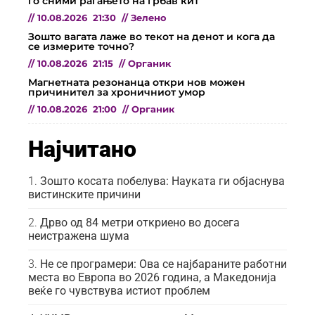
го сними раѓањето на грбав кит
//
10.08.2026
21:30
//
Зелено
Зошто вагата лаже во текот на денот и кога да
се измерите точно?
//
10.08.2026
21:15
//
Органик
Магнетната резонанца откри нов можен
причинител за хроничниот умор
//
10.08.2026
21:00
//
Органик
Најчитано
Зошто косата побелува: Науката ги објаснува
вистинските причини
Дрво од 84 метри откриено во досега
неистражена шума
Не се програмери: Ова се најбараните работни
места во Европа во 2026 година, а Македонија
веќе го чувствува истиот проблем