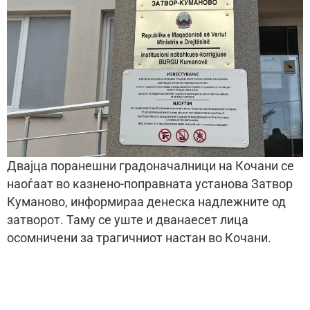
Двајца поранешни градоначалници на Кочани се
наоѓаат во казнено-поправната установа Затвор
Куманово, информираа денеска надлежните од
затворот. Таму се уште и дванаесет лица
осомничени за трагичниот настан во Кочани.