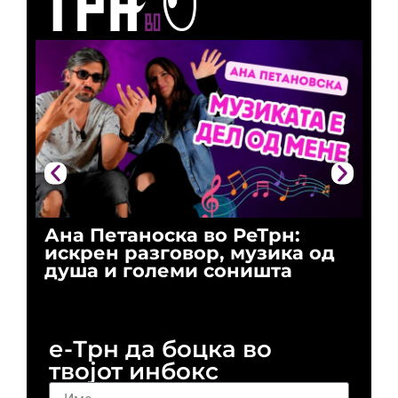
Ана Петаноска во РеТрн:
Ри
искрен разговор, музика од
го
душа и големи соништа
За
и 
е-Трн да боцка во
твојот инбокс