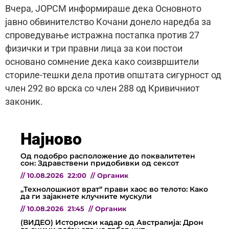
Вчера, ЈОРСМ информираше дека Основното
јавно обвинителство Кочани донело наредба за
спроведување истражна постапка против 27
физички и три правни лица за кои постои
основано сомнение дека како соизвршители
сториле-тешки дела против општата сигурност од
член 292 во врска со член 288 од Кривичниот
законик.
Најново
Од подобро расположение до поквалитетен
сон: Здравствени придобивки од сексот
//
10.08.2026
22:00
//
Органик
„Технолошкиот врат“ прави хаос во телото: Како
да ги зајакнете клучните мускули
//
10.08.2026
21:45
//
Органик
(ВИДЕО) Историски кадар од Австралија: Дрон