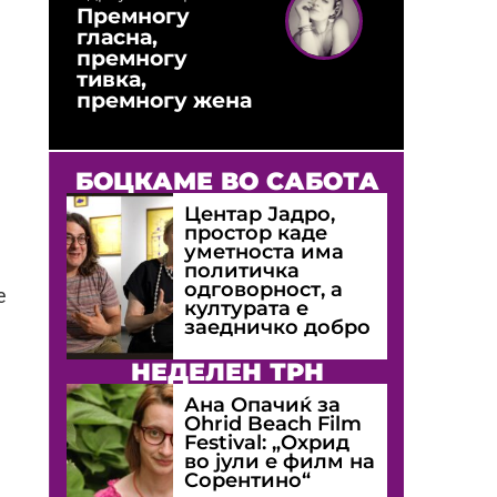
Премногу
гласна,
премногу
тивка,
премногу жена
БОЦКАМЕ ВО САБОТА
Центар Јадро,
простор каде
уметноста има
политичка
одговорност, а
е
културата е
заедничко добро
НЕДЕЛЕН ТРН
Ана Опачиќ за
Оhrid Beach Film
Festival: „Охрид
во јули е филм на
Сорентино“