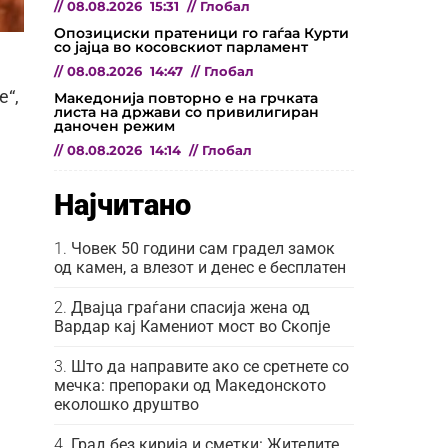
//
08.08.2026
15:31
//
Глобал
Опозициски пратеници го гаѓаа Курти
со јајца во косовскиот парламент
//
08.08.2026
14:47
//
Глобал
е“,
Македонија повторно е на грчката
листа на држави со привилигиран
даночен режим
//
08.08.2026
14:14
//
Глобал
Најчитано
Човек 50 години сам градел замок
од камен, а влезот и денес е бесплатен
Двајца граѓани спасија жена од
Вардар кај Камениот мост во Скопје
Што да направите ако се сретнете со
мечка: препораки од Македонското
еколошко друштво
Град без кирија и сметки: Жителите