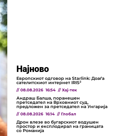
Најново
Европскиот одговор на Starlink: Доаѓа
сателитскиот интернет IRIS²
//
08.08.2026
16:54
//
Хај-тек
Андраш Балша, поранешен
претседател на Врховниот суд,
предложен за претседател на Унгарија
//
08.08.2026
16:14
//
Глобал
Дрон влезе во бугарскиот водушен
простор и експлодирал на границата
со Романија