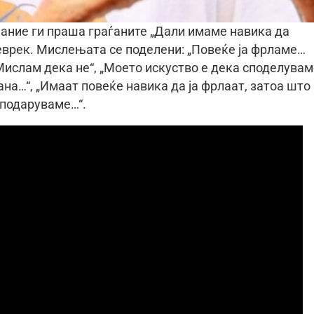
мание ги праша граѓаните „Дали имаме навика да
ѓеврек. Мислењата се поделени: „Повеќе ја фрламе…
„Мислам дека не“, „Моето искуство е дека споделувам
ана…“, „Имаат повеќе навика да ја фрлаат, затоа што
 подаруваме…“.