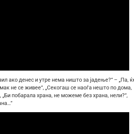
ил ако денес и утре нема ништо за јадење?“ – „Па, ќ
омак не се живее“, „Секогаш се наоѓа нешто по дома,
, „Би побарала храна, не можеме без храна, нели?“,
ана…“