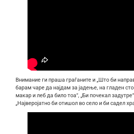
Внимание ги праша граѓаните и „Што би направ
барам чаре да најдам за јадење, на гладен ст
макар и леб да било тоа“, „Би почекал задутре“
„Најверојатно би отишол во село и би садел хр