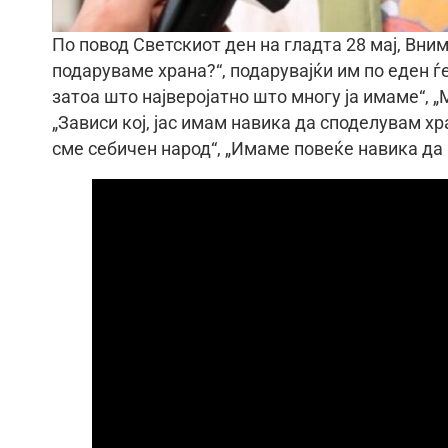
По повод Светскиот ден на гладтa 28 мај, Вни
подаруваме храна?“, подарувајќи им по еден 
затоа што најверојатно што многу ја имаме“, 
„Зависи кој, јас имам навика да споделувам хр
сме себичен народ“, „Имаме повеќе навика да