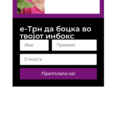
е-Трн да боцка во
твојот инбокс
Претплати се!