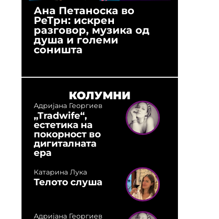
Ана Петаноска во
Ристо 
РеТрн: искрен
(Арханг
разговор, музика од
години
душа и големи
студио:
соништа
музика,
оловни
КОЛУМНИ
Адријана Георгиев
„Tradwife“,
естетика на
покорност во
дигиталната
ера
Катарина Лука
Телото слуша
Адријана Георгиев