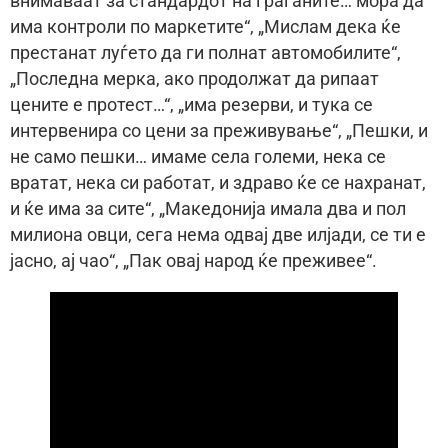
внимаваат за стандардот на граѓаните… мора да
има контроли по маркетите“, „Мислам дека ќе
престанат луѓето да ги полнат автомобилите“,
„Последна мерка, ако продолжат да рипаат
цените е протест…“, „има резерви, и тука се
интервенира со цени за преживување“, „Пешки, и
не само пешки… имаме села големи, нека се
вратат, нека си работат, и здраво ќе се нахранат,
и ќе има за сите“, „Македонија имала два и пол
милиона овци, сега нема одвај две илјади, се ти е
јасно, ај чао“, „Пак овај народ ќе преживее“.