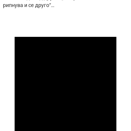
рипнува и се друго“…