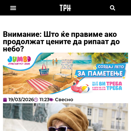
Внимание: Што ќе правиме ако
продолжат цените да рипаат до
небо?
19/03/2026
11:23
Свесно