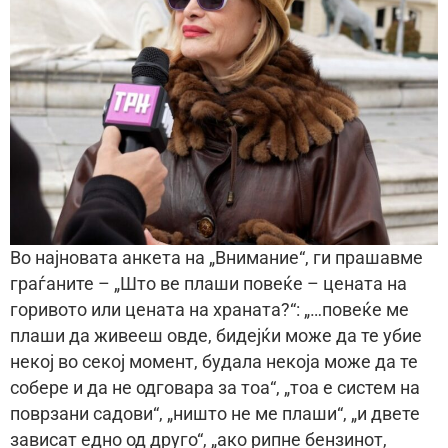
Во најновата анкета на „Внимание“, ги прашавме
граѓаните – „Што ве плаши повеќе – цената на
горивото или цената на храната?“: „…повеќе ме
плаши да живееш овде, бидејќи може да те убие
некој во секој момент, будала некоја може да те
собере и да не одговара за тоа“, „тоа е систем на
поврзани садови“, „ништо не ме плаши“, „и двете
зависат едно од другo“, „ако рипне бензинот,