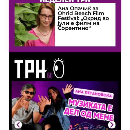
Ана Опачиќ за
Оhrid Beach Film
Festival: „Охрид во
јули е филм на
Сорентино“