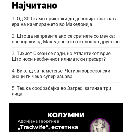
Најчитано
Од 300 камп-приколки до депонија: златната
ера на кампирањето во Македонија
Што да направите ако се сретнете со мечка:
препораки од Македонското еколошко друштво
Тихиот Океан се лади, но Атлантикот врие:
Што носи необичниот климатски пресврт?
Викенд за паметење: Четири хороскопски
знаци ги чека супер забава
Тешка сообраќајка во Загреб, загинаа три
лица
КОЛУМНИ
Адријана Георгиев
„Tradwife“, естетика