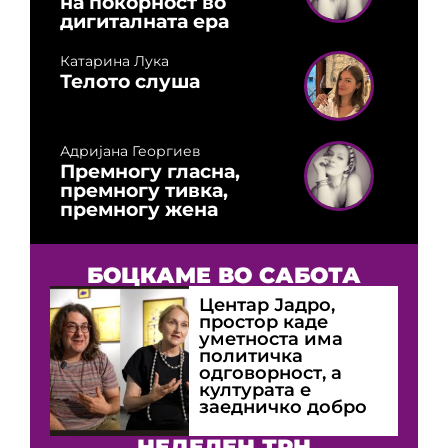
на покорност во
дигиталната ера
Катарина Лука
Телото слуша
Адријана Георгиев
Премногу гласна,
премногу тивка,
премногу жена
БОЦКАМЕ ВО САБОТА
Центар Јадро,
простор каде
уметноста има
политичка
одговорност, а
културата е
заедничко добро
НЕДЕЛЕН ТРН