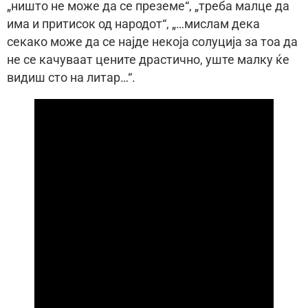
„ништо не може да се преземе“, „треба малце да
има и притисок од народот“, „…мислам дека
секако може да се најде некоја солуција за тоа да
не се качуваат цените драстично, уште малку ќе
видиш сто на литар…“.