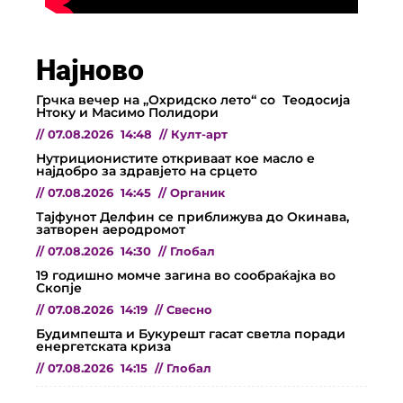
Најново
Грчка вечер на „Охридско лето“ со Теодосија
Нтоку и Масимо Полидори
//
07.08.2026
14:48
//
Култ-арт
Нутриционистите откриваат кое масло е
најдобро за здравјето на срцето
//
07.08.2026
14:45
//
Органик
Тајфунот Делфин се приближува до Окинава,
затворен аеродромот
//
07.08.2026
14:30
//
Глобал
19 годишно момче загина во сообраќајка во
Скопје
//
07.08.2026
14:19
//
Свесно
Будимпешта и Букурешт гасат светла поради
енергетската криза
//
07.08.2026
14:15
//
Глобал