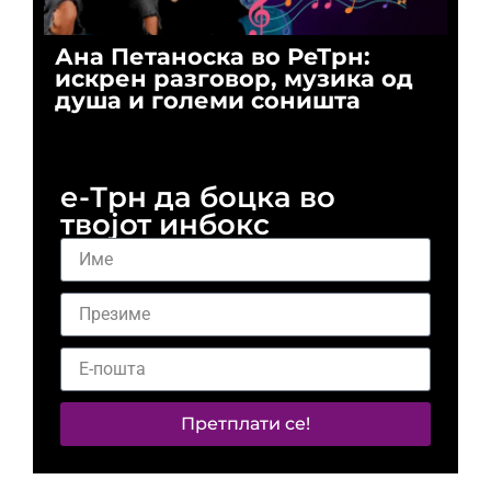
Ана Петаноска во РеТрн:
Ри
искрен разговор, музика од
го
душа и големи соништа
За
и 
е-Трн да боцка во
твојот инбокс
Претплати се!