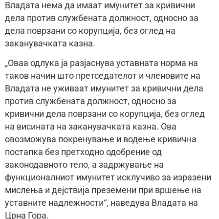
Владата нема да имаат имунитет за кривични
дела против службената должност, односно за
дела поврзани со корупција, без оглед на
заканувачката казна.
„Оваа одлука ја разјаснува уставната норма на
таков начин што претседателот и членовите на
Владата не уживаат имунитет за кривични дела
против службената должност, односно за
кривични дела поврзани со корупција, без оглед
на висината на заканувачката казна. Ова
овозможува покренување и водење кривична
постапка без претходно одобрение од
законодавното тело, а задржување на
функционалниот имунитет исклучиво за изразени
мислења и дејствија преземени при вршење на
уставните надлежности“, наведува Владата на
Црна Гора.