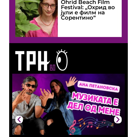
Оhrid Beach Film
Festival: „Охрид во
јули е филм на
Сорентино“