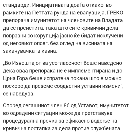
стандарди. Иницијативата доаѓа откако, во
рамките на Петтата рунда на евалуација, ГРЕКО
препорача имунитетот на членовите на Владата
да се преиспита, така што сите кривични дела
поврзани со корупција јасно ќе бидат исклучени
од неговиот опсег, без оглед на висината на
заканувачката казна.
„Во Извештајот за усогласеност беше наведено
дека оваа препорака не е имплементирана и до
Црна Гора беше испратена покана што е можно
поскоро да преземе соодветни уставни измени“,
се наведува.
Според сегашниот член 86 од Уставот, имунитетот
во одредени ситуации може да претставува
процедурална пречка за ефикасно водење на
кривична постапка за дела против службената