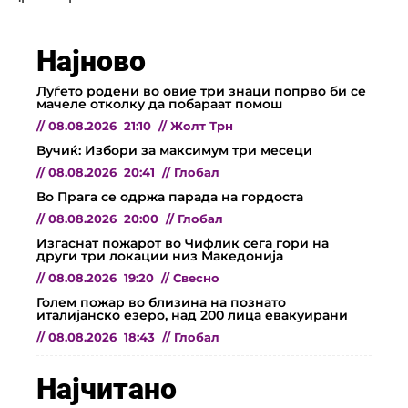
Најново
Луѓето родени во овие три знаци попрво би се
мачеле отколку да побараат помош
//
08.08.2026
21:10
//
Жолт Трн
Вучиќ: Избори за максимум три месеци
//
08.08.2026
20:41
//
Глобал
Во Прага се одржа парада на гордоста
//
08.08.2026
20:00
//
Глобал
Изгаснат пожарот во Чифлик сега гори на
други три локации низ Македонија
//
08.08.2026
19:20
//
Свесно
Голем пожар во близина на познато
италијанско езеро, над 200 лица евакуирани
//
08.08.2026
18:43
//
Глобал
Најчитано