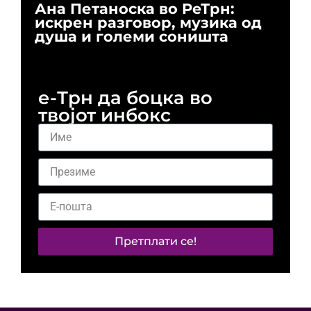
Ана Петаноска во РеТрн:
Ри
искрен разговор, музика од
го
душа и големи соништа
За
и 
е-Трн да боцка во
твојот инбокс
Претплати се!