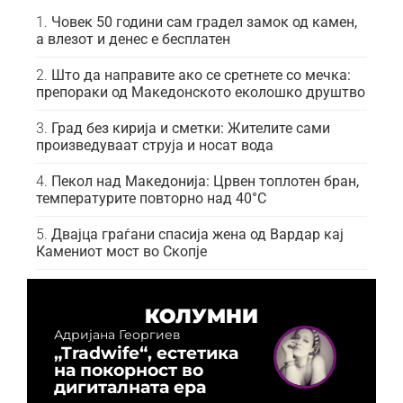
Човек 50 години сам градел замок од камен,
а влезот и денес е бесплатен
Што да направите ако се сретнете со мечка:
препораки од Македонското еколошко друштво
Град без кирија и сметки: Жителите сами
произведуваат струја и носат вода
Пекол над Македонија: Црвен топлотен бран,
температурите повторно над 40°C
Двајца граѓани спасија жена од Вардар кај
Камениот мост во Скопје
КОЛУМНИ
Адријана Георгиев
„Tradwife“, естетика
на покорност во
дигиталната ера