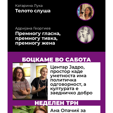
Катарина Лука
Телото слуша
Адријана Георгиев
Премногу гласна,
премногу тивка,
премногу жена
БОЦКАМЕ ВО САБОТА
Центар Јадро,
простор каде
уметноста има
политичка
одговорност, а
културата е
заедничко добро
НЕДЕЛЕН ТРН
Ана Опачиќ за