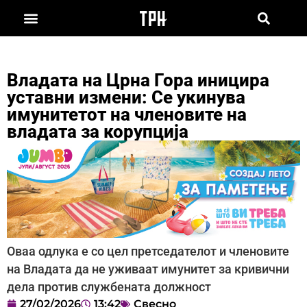
Владата на Црна Гора иницира
уставни измени: Се укинува
имунитетот на членовите на
владата за корупција
Оваа одлука е со цел претседателот и членовите
на Владата да не уживаат имунитет за кривични
дела против службената должност
27/02/2026
13:42
Свесно