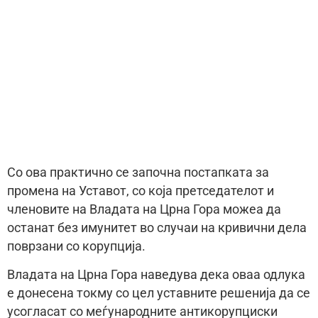
Со ова практично се започна постапката за
промена на Уставот, со која претседателот и
членовите на Владата на Црна Гора можеа да
останат без имунитет во случаи на кривични дела
поврзани со корупција.
Владата на Црна Гора наведува дека оваа одлука
е донесена токму со цел уставните решенија да се
усогласат со меѓународните антикорупциски