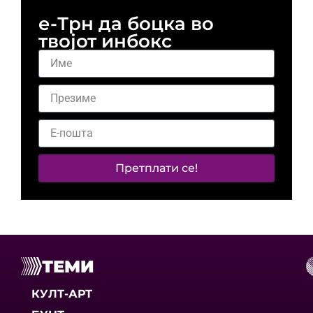
е-Трн да боцка во
твојот инбокс
Претплати се!
ТЕМИ
КУЛТ-АРТ