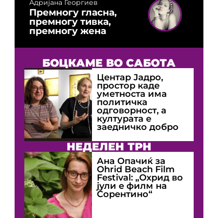
Адријана Георгиев
Премногу гласна,
премногу тивка,
премногу жена
БОЦКАМЕ ВО САБОТА
Центар Јадро,
простор каде
уметноста има
политичка
одговорност, а
културата е
заедничко добро
НЕДЕЛЕН ТРН
Ана Опачиќ за
Оhrid Beach Film
Festival: „Охрид во
јули е филм на
Сорентино“