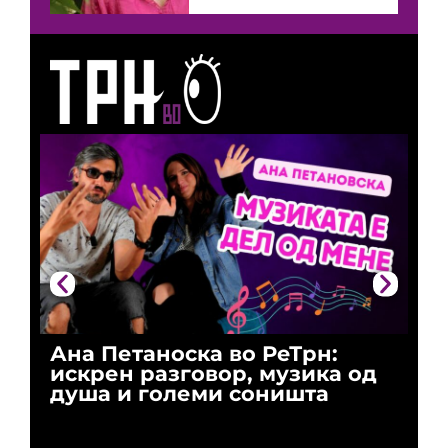
Ана Петаноска во РеТрн:
Ри
искрен разговор, музика од
го
душа и големи соништа
За
и 