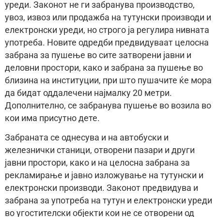
уреди. Законот не ги забранува производство,
увоз, извоз или продажба на тутунски производи и
електронски уреди, но строго ја регулира нивната
употреба. Новите одредби предвидуваат целосна
забрана за пушење во сите затворени јавни и
деловни простори, како и забрана за пушење во
близина на институции, при што пушачите ќе мора
да бидат оддалечени најмалку 20 метри.
Дополнително, се забранува пушење во возила во
кои има присутно дете.
Забраната се однесува и на автобуски и
железнички станици, отворени пазари и други
јавни простори, како и на целосна забрана за
рекламирање и јавно изложување на тутунски и
електронски производи. Законот предвидува и
забрана за употреба на тутун и електронски уреди
во угостителски објекти кои не се отворени од