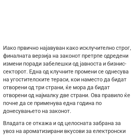
Иако првично најавуван како исклучително строг,
финалната верзија на законот претрпе одредени
измени поради забелешки од јавноста и бизнис-
секторот. Една од клучните промени се однесува
на угостителските тераси, кои наместо да бидат
отворени од три страни, ќе мора да бидат
отворени од најмалку две страни. Ова правило ќе
почне да се применува една година по
донесувањето на законот.
Владата се откажа и од целосната забрана за
увоз на ароматизирани вкусови за електронски