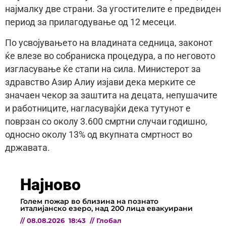
најмалку две страни. За угостителите е предвиден
период за прилагодување од 12 месеци.
По усвојувањето на владината седница, законот
ќе влезе во собраниска процедура, а по неговото
изгласување ќе стапи на сила. Министерот за
здравство Азир Алиу изјави дека мерките се
значаен чекор за заштита на децата, непушачите
и работниците, нагласувајќи дека тутунот е
поврзан со околу 3.600 смртни случаи годишно,
односно околу 13% од вкупната смртност во
државата.
Најново
Голем пожар во близина на познато
италијанско езеро, над 200 лица евакуирани
//
08.08.2026
18:43
//
Глобал