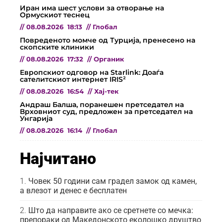
Иран има шест услови за отворање на
Ормускиот теснец
//
08.08.2026
18:13
//
Глобал
Повреденото момче од Турција, пренесено на
скопските клиники
//
08.08.2026
17:32
//
Органик
Европскиот одговор на Starlink: Доаѓа
сателитскиот интернет IRIS²
//
08.08.2026
16:54
//
Хај-тек
Андраш Балша, поранешен претседател на
Врховниот суд, предложен за претседател на
Унгарија
//
08.08.2026
16:14
//
Глобал
Најчитано
Човек 50 години сам градел замок од камен,
а влезот и денес е бесплатен
Што да направите ако се сретнете со мечка:
препораки од Македонското еколошко друштво