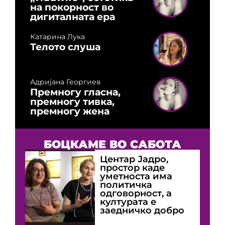
на покорност во
дигиталната ера
Катарина Лука
Телото слуша
Адријана Георгиев
Премногу гласна,
премногу тивка,
премногу жена
БОЦКАМЕ ВО САБОТА
Центар Јадро,
простор каде
уметноста има
политичка
одговорност, а
културата е
заедничко добро