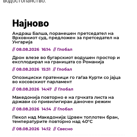
водостопанство.
Најново
Андраш Балша, поранешен претседател на
Врховниот суд, предложен за претседател на
Унгарија
//
08.08.2026
16:14
//
Глобал
Дрон влезе во бугарскиот водушен простор и
експлодирал на границата со Романија
//
08.08.2026
15:31
//
Глобал
Опозициски пратеници го гаѓаа Курти со јајца
во косовскиот парламент
//
08.08.2026
14:47
//
Глобал
Македонија повторно е на грчката листа на
држави со привилигиран даночен режим
//
08.08.2026
14:14
//
Глобал
Пекол над Македонија: Црвен топлотен бран,
температурите повторно над 40°C
//
08.08.2026
14:12
//
Свесно