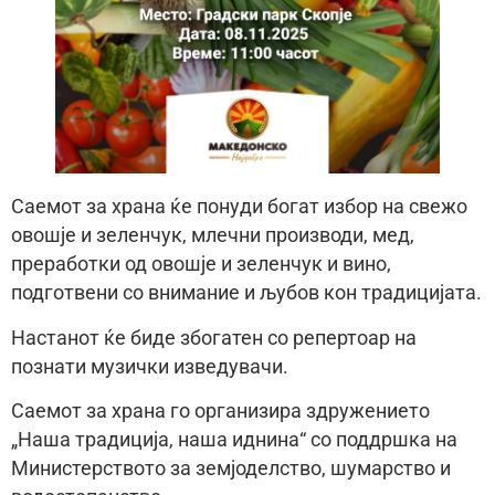
Саемот за храна ќе понуди богат избор на свежо
овошје и зеленчук, млечни производи, мед,
преработки од овошје и зеленчук и вино,
подготвени со внимание и љубов кон традицијата.
Настанот ќе биде збогатен со репертоар на
познати музички изведувачи.
Саемот за храна го организира здружението
„Наша традиција, наша иднина“ со поддршка на
Министерството за земјоделство, шумарство и