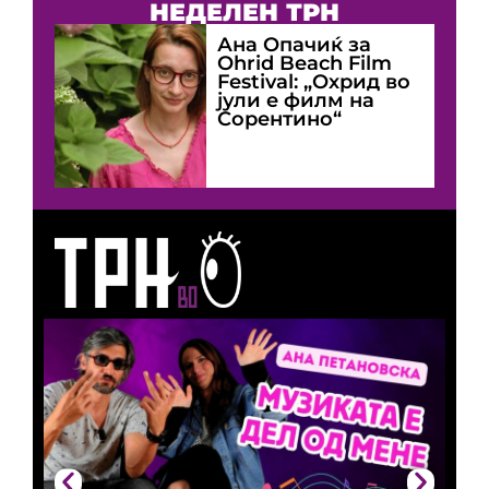
НЕДЕЛЕН ТРН
Ана Опачиќ за
Оhrid Beach Film
Festival: „Охрид во
јули е филм на
Сорентино“