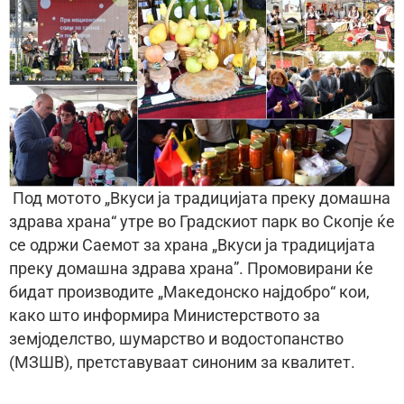
Под мотото „Вкуси ја традицијата преку домашна
здрава храна“ утре во Градскиот парк во Скопје ќе
се одржи Саемот за храна „Вкуси ја традицијата
преку домашна здрава храна”. Промовирани ќе
бидат производите „Македонско најдобро“ кои,
како што информира Министерството за
земјоделство, шумарство и водостопанство
(МЗШВ), претставуваат синоним за квалитет.