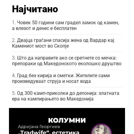
Најчитано
Човек 50 години сам градел замок од камен,
а влезот и денес е бесплатен
Двајца граѓани спасија жена од Вардар кај
Камениот мост во Скопје
Што да направите ако се сретнете со мечка:
препораки од Македонското еколошко друштво
Град без кирија и сметки: Жителите сами
произведуваат струја и носат вода
Од 300 камп-приколки до депонија: златната
ера на кампирањето во Македонија
КОЛУМНИ
Адријана Георгиев
„Tradwife“, естетика