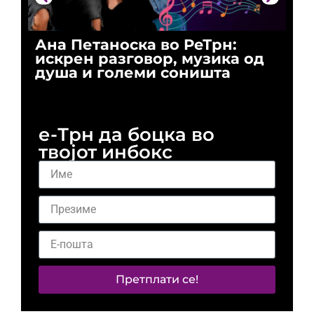
Ана Петаноска во РеТрн:
Ри
искрен разговор, музика од
го
душа и големи соништа
За
и 
е-Трн да боцка во
твојот инбокс
Претплати се!