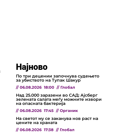
Најново
а
По три децении започнува судењето
за убиството на Тупак Шакур
//
06.08.2026
18:00
//
Глобал
Над 25.000 заразени во САД: Ајсберг
зелената салата меѓу можните извори
на опасната бактерија
//
06.08.2026
17:45
//
Органик
На светот му се заканува нов раст на
цените на храната
//
06.08.2026
17:38
//
Глобал