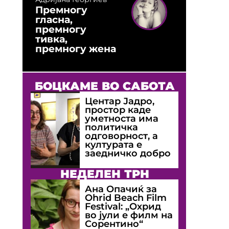
Премногу
гласна,
премногу
тивка,
премногу жена
БОЦКАМЕ ВО САБОТА
Центар Јадро,
простор каде
уметноста има
политичка
одговорност, а
културата е
заедничко добро
НЕДЕЛЕН ТРН
Ана Опачиќ за
Оhrid Beach Film
Festival: „Охрид
во јули е филм на
Сорентино“