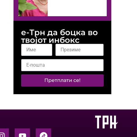
е-Трн да боцка во
твојот инбокс
Претплати се!