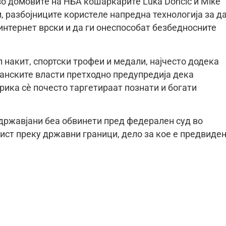
во домовите на НБА кошаркарите Luka Dončić и Mike
, разбојниците користеле напредна технологија за да
интернет врски и да ги онеспособат безбедносните
 накит, спортски трофеи и медали, најчесто додека
анските власти претходно предупредија дека
ика сè почесто таргетираат познати и богати
државјани беа обвинети пред федерален суд во
ист преку државни граници, дело за кое е предвиде