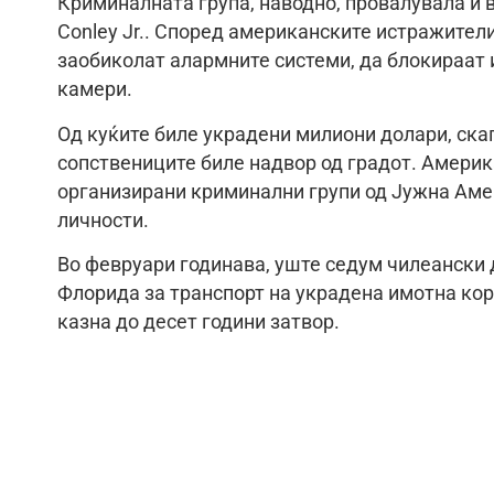
Криминалната група, наводно, провалувала и 
Conley Jr.. Според американските истражители
заобиколат алармните системи, да блокираат 
камери.
Од куќите биле украдени милиони долари, скап
сопствениците биле надвор од градот. Америк
организирани криминални групи од Јужна Амер
личности.
Во февруари годинава, уште седум чилеански 
Флорида за транспорт на украдена имотна кор
казна до десет години затвор.