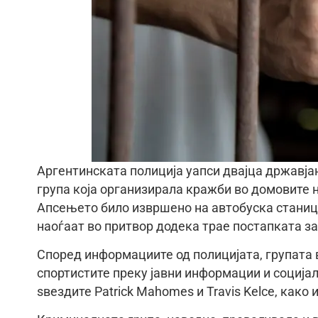
Аргентинската полиција уапси двајца државја
група која организирала кражби во домовите н
Апсењето било извршено на автобуска станиц
наоѓаат во притвор додека трае постапката з
Според информациите од полицијата, групата 
спортистите преку јавни информации и соција
ѕвездите Patrick Mahomes и Travis Kelce, како 