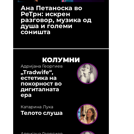
Ана Петаноска во
Ристо 
РеТрн: искрен
(Арханг
разговор, музика од
години
душа и големи
студио:
соништа
музика,
оловни
КОЛУМНИ
Адријана Георгиев
„Tradwife“,
естетика на
покорност во
дигиталната
ера
Катарина Лука
Телото слуша
Адријана Георгиев