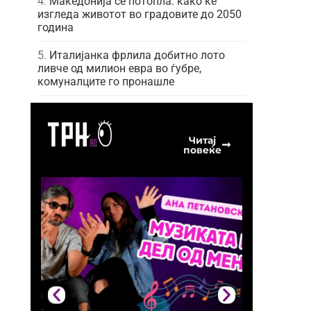
Македонија се потопла: како ќе
изгледа животот во градовите до 2050
година
Италијанка фрлила добитно лото
ливче од милион евра во ѓубре,
комуналците го пронашле
Читај
повеќе