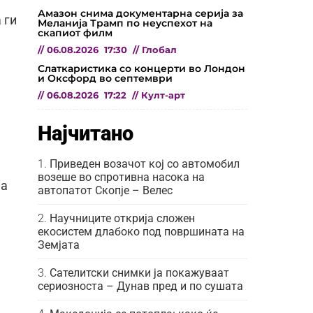
Амазон снима документарна серија за
 ги
Меланија Трамп по неуспехот на
скапиот филм
//
06.08.2026
17:30
//
Глобал
Слаткаристика со концерти во Лондон
и Оксфорд во септември
//
06.08.2026
17:22
//
Култ-арт
Најчитано
Приведен возачот кој со автомобил
возеше во спротивна насока на
на
автопатот Скопје – Велес
Научниците открија сложен
екосистем длабоко под површината на
Земјата
Сателитски снимки ја покажуваат
сериозноста – Дунав пред и по сушата