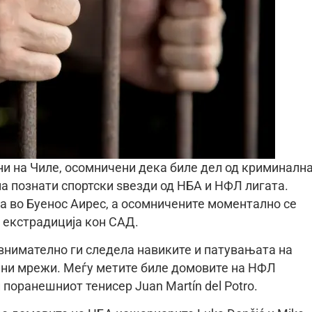
ни на Чиле, осомничени дека биле дел од криминалн
а познати спортски ѕвезди од НБА и НФЛ лигата.
а во Буенос Аирес, а осомничените моментално се
а екстрадиција кон САД.
внимателно ги следела навиките и патувањата на
лни мрежи. Меѓу метите биле домовите на НФЛ
и поранешниот тенисер Juan Martín del Potro.