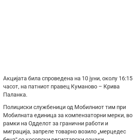
Акцијата била спроведена на 10 јуни, околу 16:15
часот, на патниот правец Куманово – Крива
Паланка.
Полициски службеници од Мобилниот тим при
Мобилната единица за компензаторни мерки, во
рамки на Одделот за гранични работи и
миграција, запреле товарно возило „мерцедес
бенз“ со косовски регистарски ознаки.