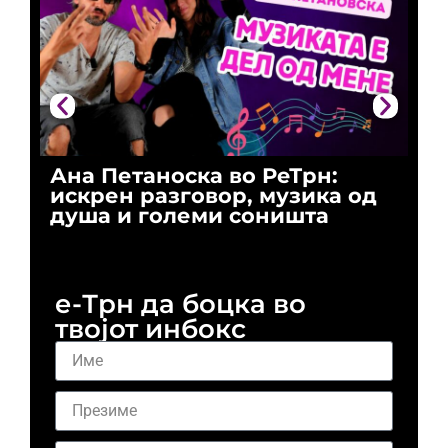
Ана Петаноска во РеТрн:
Ри
искрен разговор, музика од
го
душа и големи соништа
За
и 
е-Трн да боцка во
твојот инбокс