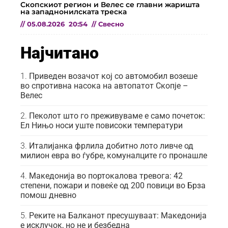
Скопскиот регион и Велес се главни жаришта
на западнонилската треска
//
05.08.2026
20:54
//
Свесно
Најчитано
Приведен возачот кој со автомобил возеше
во спротивна насока на автопатот Скопје –
Велес
Пеколот што го преживуваме е само почеток:
Ел Нињо носи уште повисоки температури
Италијанка фрлила добитно лото ливче од
милион евра во ѓубре, комуналците го пронашле
Македонија во портокалова тревога: 42
степени, пожари и повеќе од 200 повици во Брза
помош дневно
Реките на Балканот пресушуваат: Македонија
е исклучок, но не и безбедна