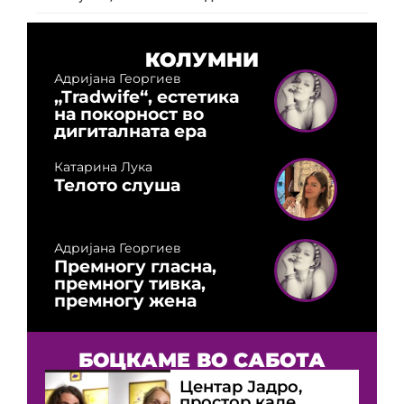
КОЛУМНИ
Адријана Георгиев
„Tradwife“, естетика
на покорност во
дигиталната ера
Катарина Лука
Телото слуша
Адријана Георгиев
Премногу гласна,
премногу тивка,
премногу жена
БОЦКАМЕ ВО САБОТА
Центар Јадро,
простор каде