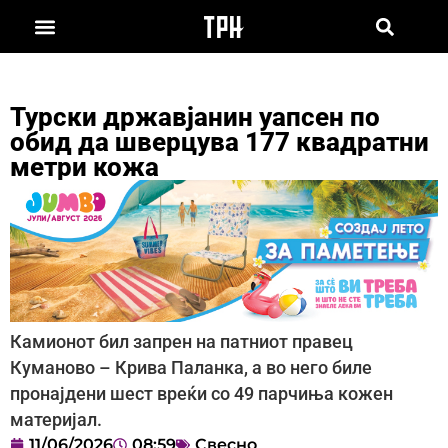
Турски државјанин уапсен по
обид да шверцува 177 квадратни
метри кожа
Камионот бил запрен на патниот правец
Куманово – Крива Паланка, а во него биле
пронајдени шест вреќи со 49 парчиња кожен
материјал.
11/06/2026
08:59
Свесно