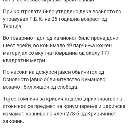
При контролата било утврдено дека возилото го
управувал Т.Б.К. на 26-годишна возраст од
Турција.
Во товарниот дел од камионот биле пронајдени
шест вреќи, во кои имало 49 парчиња кожен
материјал со вкупна површина од околу 177
квадратни метри.
По насоки на дежурен јавен обвинител од
Основното јавно обвинителство Куманово,
возачот бил лишен од слобода.
Тој се сомничи за кривично дело „прикривање на
стоки кои се предмет на криумчарење и царинска
измама“, казниво по член 278-б од Кривичниот
законик.