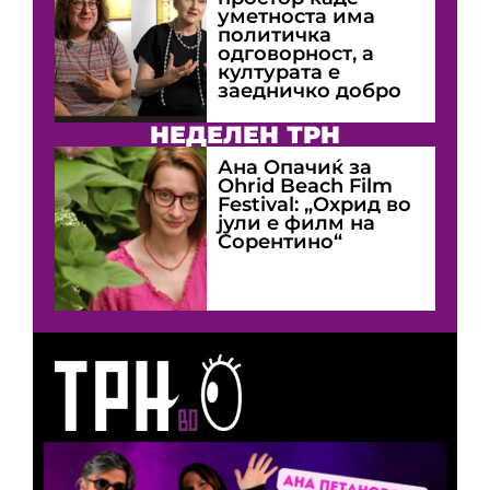
уметноста има
политичка
одговорност, а
културата е
заедничко добро
НЕДЕЛЕН ТРН
Ана Опачиќ за
Оhrid Beach Film
Festival: „Охрид во
јули е филм на
Сорентино“