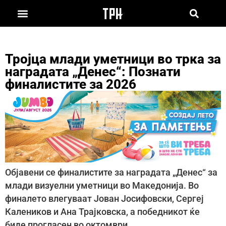
Тројца млади уметници во трка за
наградата „Денес“: Познати
финалистите за 2026
Објавени се финалистите за наградата „Денес“ за
млади визуелни уметници во Македонија. Во
финалето влегуваат Јован Јосифовски, Сергеј
Калеников и Ана Трајковска, а победникот ќе
биде прогласен во октомври.