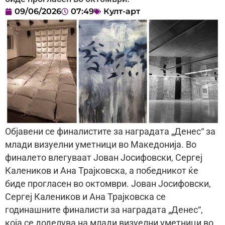
09/06/2026
07:49
Култ-арт
Објавени се финалистите за наградата „Денес“ за
млади визуелни уметници во Македонија. Во
финалето влегуваат Јован Јосифовски, Сергеј
Калеников и Ана Трајковска, а победникот ќе
биде прогласен во октомври. Јован Јосифовски,
Сергеј Калеников и Ана Трајковска се
годинашните финалисти за наградата „Денес“,
која се доделува на млади визуелни уметници во