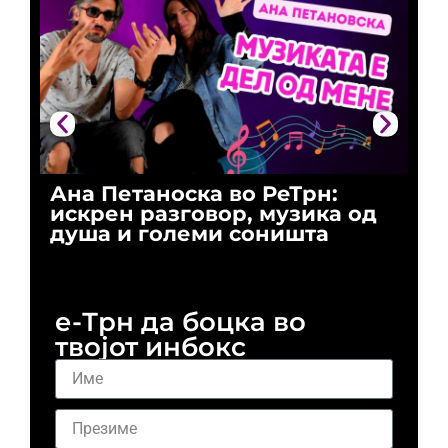
Ана Петаноска во РеТрн:
Ри
искрен разговор, музика од
го
душа и големи соништа
За
и 
е-Трн да боцка во
твојот инбокс