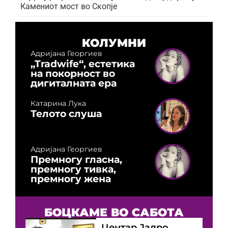
Камениот мост во Скопје
КОЛУМНИ
Адријана Георгиев
„Tradwife“, естетика
на покорност во
дигиталната ера
Катарина Лука
Телото слуша
Адријана Георгиев
Премногу гласна,
премногу тивка,
премногу жена
БОЦКАМЕ ВО САБОТА
Центар Јадро,