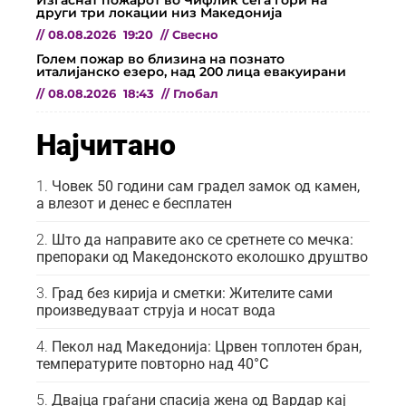
други три локации низ Македонија
//
08.08.2026
19:20
//
Свесно
Голем пожар во близина на познато
италијанско езеро, над 200 лица евакуирани
//
08.08.2026
18:43
//
Глобал
Најчитано
Човек 50 години сам градел замок од камен,
а влезот и денес е бесплатен
Што да направите ако се сретнете со мечка:
препораки од Македонското еколошко друштво
Град без кирија и сметки: Жителите сами
произведуваат струја и носат вода
Пекол над Македонија: Црвен топлотен бран,
температурите повторно над 40°C
Двајца граѓани спасија жена од Вардар кај