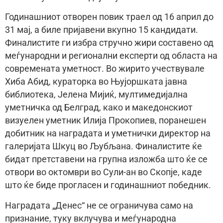
Годинашниот отворен повик траел од 16 април до
31 мај, а биле пријавени вкупно 15 кандидати.
Финалистите ги избра стручно жири составено од
меѓународни и регионални експерти од областа на
современата уметност. Во жирито учествувале
Хиба Абид, кураторка во Њујоршката јавна
библиотека, Јелена Мијиќ, мултимедијална
уметничка од Белград, како и македонскиот
визуелен уметник Илија Прокопиев, поранешен
добитник на наградата и уметнички директор на
галеријата Шкуц во Љубљана. Финалистите ќе
бидат претставени на групна изложба што ќе се
отвори во октомври во Сули-ан во Скопје, каде
што ќе биде прогласен и годинашниот победник.
Наградата „Денес“ не се ограничува само на
признание, туку вклучува и меѓународна