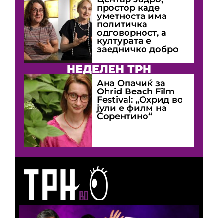
простор каде
уметноста има
политичка
одговорност, а
културата е
заедничко добро
НЕДЕЛЕН ТРН
Ана Опачиќ за
Оhrid Beach Film
Festival: „Охрид во
јули е филм на
Сорентино“