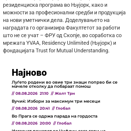
резиденциска програма во Њујорк, како и
можности за професионални средби и продукција
на нови уметнички дела. Доделувањето на
наградата го организира Факултетот за работи
што не се учат – ФРУ од Скопје, во соработка со
мрежата YVAA, Residency Unlimited (Њујорк) и
фондацијата Trust for Mutual Understanding.
Најново
Луѓето родени во овие три знаци попрво би се
мачеле отколку да побараат помош
//
08.08.2026
21:10
//
Жолт Трн
Вучиќ: Избори за максимум три месеци
//
08.08.2026
20:41
//
Глобал
Во Прага се одржа парада на гордоста
//
08.08.2026
20:00
//
Глобал
Изгаснат пожарот во Чифлик сега гори на