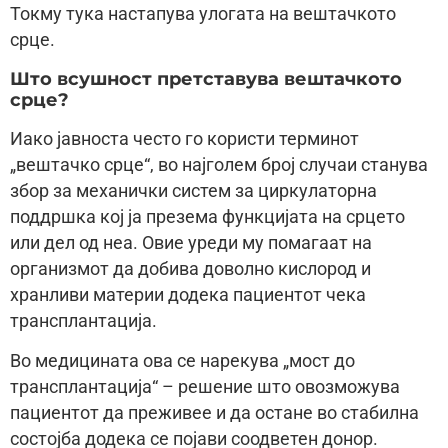
Токму тука настапува улогата на вештачкото
срце.
Што всушност претставува вештачкото
срце?
Иако јавноста често го користи терминот
„вештачко срце“, во најголем број случаи станува
збор за механички систем за циркулаторна
поддршка кој ја презема функцијата на срцето
или дел од неа. Овие уреди му помагаат на
организмот да добива доволно кислород и
хранливи материи додека пациентот чека
трансплантација.
Во медицината ова се нарекува „мост до
трансплантација“ – решение што овозможува
пациентот да преживее и да остане во стабилна
состојба додека се појави соодветен донор.