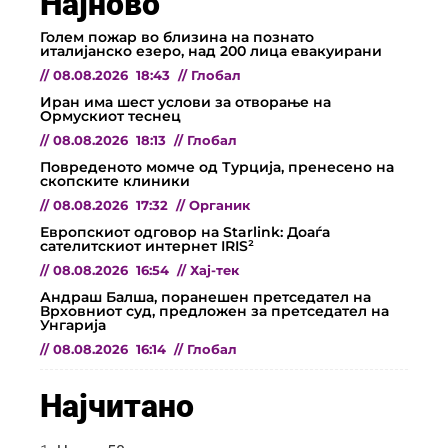
Најново
Голем пожар во близина на познато
италијанско езеро, над 200 лица евакуирани
//
08.08.2026
18:43
//
Глобал
Иран има шест услови за отворање на
Ормускиот теснец
//
08.08.2026
18:13
//
Глобал
Повреденото момче од Турција, пренесено на
скопските клиники
//
08.08.2026
17:32
//
Органик
Европскиот одговор на Starlink: Доаѓа
сателитскиот интернет IRIS²
//
08.08.2026
16:54
//
Хај-тек
Андраш Балша, поранешен претседател на
Врховниот суд, предложен за претседател на
Унгарија
//
08.08.2026
16:14
//
Глобал
Најчитано