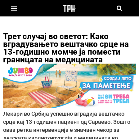
Трет случај во светот: Како
вградувањето вештачко срце на
13-годишно момче ја помести
границата на медицината
Лекари во Србија успешно вградија вештачко
срце кај 13-годишен пациент од Сараево. Зошто
оваа ретка интервенција е значаен чекор за
детската кардиохирургија и медицината во