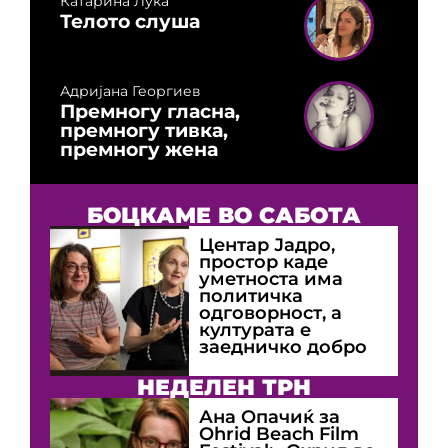
Катарина Лука
Телото слуша
Адријана Георгиев
Премногу гласна,
премногу тивка,
премногу жена
БОЦКАМЕ ВО САБОТА
Центар Јадро,
простор каде
уметноста има
политичка
одговорност, а
културата е
заедничко добро
НЕДЕЛЕН ТРН
Ана Опачиќ за
Оhrid Beach Film