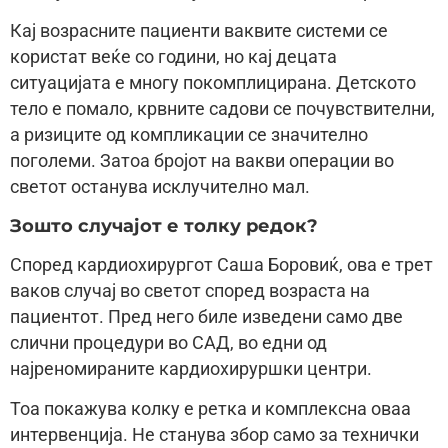
Кај возрасните пациенти ваквите системи се
користат веќе со години, но кај децата
ситуацијата е многу покомплицирана. Детското
тело е помало, крвните садови се почувствителни,
а ризиците од компликации се значително
поголеми. Затоа бројот на вакви операции во
светот останува исклучително мал.
Зошто случајот е толку редок?
Според кардиохирургот Саша Боровиќ, ова е трет
ваков случај во светот според возраста на
пациентот. Пред него биле изведени само две
слични процедури во САД, во едни од
најреномираните кардиохируршки центри.
Тоа покажува колку е ретка и комплексна оваа
интервенција. Не станува збор само за технички