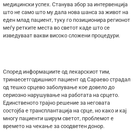
медицински успех. Станува збор за интервенција
што не само што му дала нова шанса за живот на
еден млад пациент, туку го позиционира регионот
меѓу ретките места во светот каде што се
изведуваат вакви високо сложени процедури.
Според информациите од лекарскиот тим,
тринаесетгодишниот пациент од Сараево страдал
од тешко срцево заболување кое довело до
сериозно нарушување на работата на срцето.
Единственото трајно решение за неговата
состојба е трансплантација на срце, но како и кај
многу пациенти ширум светот, проблемот е
времето на чекање за соодветен донор.