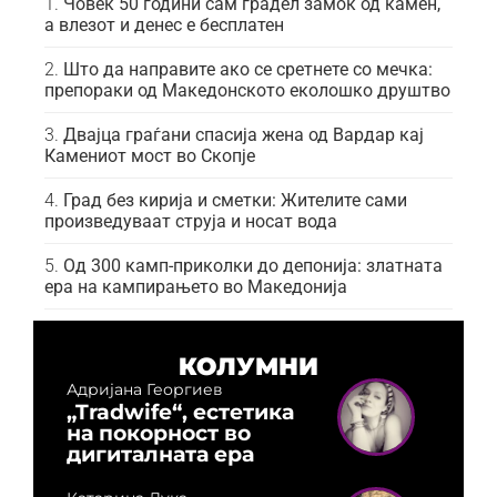
Човек 50 години сам градел замок од камен,
а влезот и денес е бесплатен
Што да направите ако се сретнете со мечка:
препораки од Македонското еколошко друштво
Двајца граѓани спасија жена од Вардар кај
Камениот мост во Скопје
Град без кирија и сметки: Жителите сами
произведуваат струја и носат вода
Од 300 камп-приколки до депонија: златната
ера на кампирањето во Македонија
КОЛУМНИ
Адријана Георгиев
„Tradwife“, естетика
на покорност во
дигиталната ера