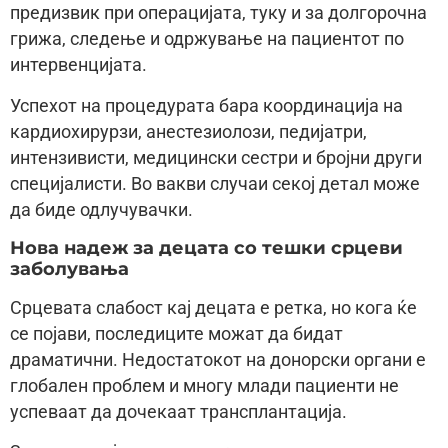
предизвик при операцијата, туку и за долгорочна
грижа, следење и одржување на пациентот по
интервенцијата.
Успехот на процедурата бара координација на
кардиохирурзи, анестезиолози, педијатри,
интензивисти, медицински сестри и бројни други
специјалисти. Во вакви случаи секој детал може
да биде одлучувачки.
Нова надеж за децата со тешки срцеви
заболувања
Срцевата слабост кај децата е ретка, но кога ќе
се појави, последиците можат да бидат
драматични. Недостатокот на донорски органи е
глобален проблем и многу млади пациенти не
успеваат да дочекаат трансплантација.