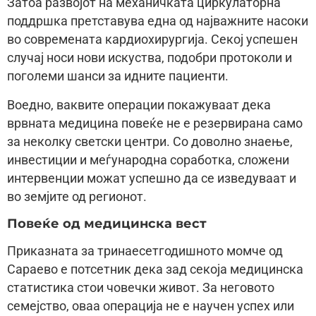
Затоа развојот на механичката циркулаторна
поддршка претставува една од најважните насоки
во современата кардиохирургија. Секој успешен
случај носи нови искуства, подобри протоколи и
поголеми шанси за идните пациенти.
Воедно, ваквите операции покажуваат дека
врвната медицина повеќе не е резервирана само
за неколку светски центри. Со доволно знаење,
инвестиции и меѓународна соработка, сложени
интервенции можат успешно да се изведуваат и
во земјите од регионот.
Повеќе од медицинска вест
Приказната за тринаесетгодишното момче од
Сараево е потсетник дека зад секоја медицинска
статистика стои човечки живот. За неговото
семејство, оваа операција не е научен успех или