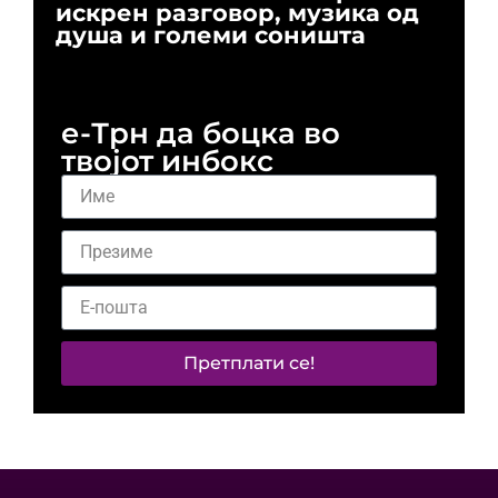
искрен разговор, музика од
го
душа и големи соништа
За
и 
е-Трн да боцка во
твојот инбокс
Претплати се!