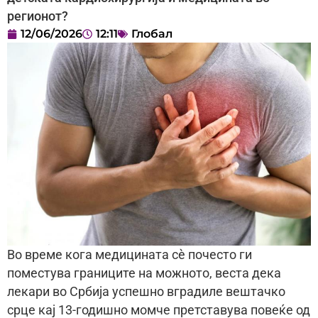
регионот?
12/06/2026
12:11
Глобал
Во време кога медицината сè почесто ги
поместува границите на можното, веста дека
лекари во Србија успешно вградиле вештачко
срце кај 13-годишно момче претставува повеќе од