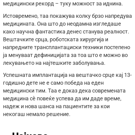
медицински рекорд – туку можност за иднина.
Истовремено, таа покажува колку брзо напредува
медицината. Она што до неодамна изгледаше
како научна фантастика денес станува реалност.
Вештачките срца, роботската хирургија и
напредните трансплантациски техники постепено
ја менуваат дефиницијата за тоа што е можно во
лекувањето на најтешките заболувања.
Успешната имплантација на вештачко срце кај 13-
годишно дете не е само победа на еден
медицински тим. Таа е доказ дека современата
медицина сè повеќе успева да им даде време,
надеж и нова шанса на пациентите за кои
некогаш немало решение.