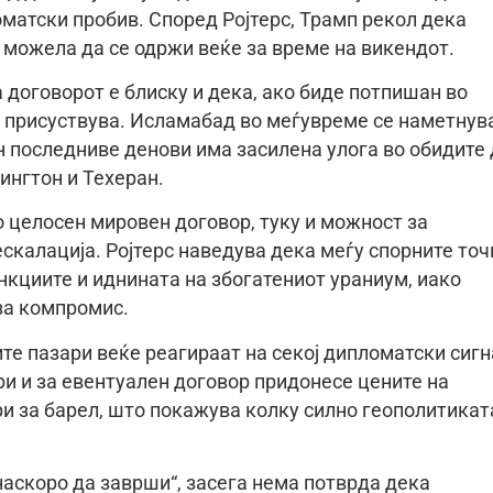
оматски пробив. Според Ројтерс, Трамп рекол дека
 можела да се одржи веќе за време на викендот.
 договорот е блиску и дека, ако биде потпишан во
а присуствува. Исламабад во меѓувреме се наметнув
н последниве денови има засилена улога во обидите 
ингтон и Техеран.
о целосен мировен договор, туку и можност за
калација. Ројтерс наведува дека меѓу спорните точ
нкциите и иднината на збогатениот ураниум, иако
за компромис.
те пазари веќе реагираат на секој дипломатски сиг
ри и за евентуален договор придонесе цените на
ри за барел, што покажува колку силно геополитикат
.
наскоро да заврши“, засега нема потврда дека