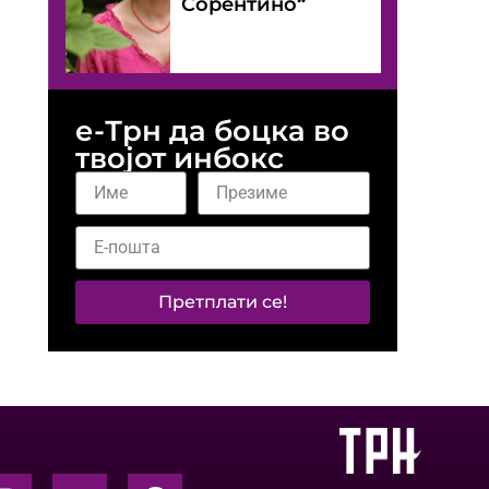
Сорентино“
е-Трн да боцка во
твојот инбокс
Претплати се!