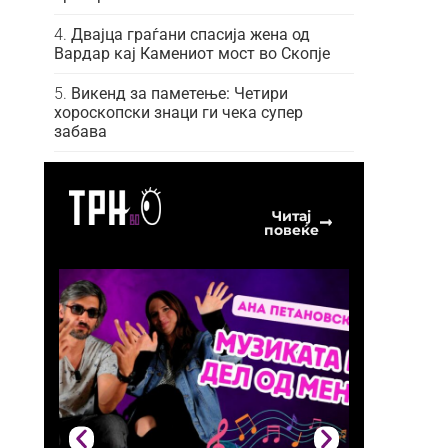
Двајца граѓани спасија жена од
Вардар кај Камениот мост во Скопје
Викенд за паметење: Четири
хороскопски знаци ги чека супер
забава
Читај
повеќе