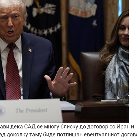
ви дека САД се многу блиску до договор со Иран и
ад доколку таму биде потпишан евентуалниот догов