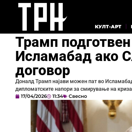
КУЛТ-АРТ
Трамп подготвен 
Исламабад ако С
договор
Доналд Трамп најави можен пат во Исламабад
дипломатските напори за смирување на криз
17/04/2026
11:34
Свесно