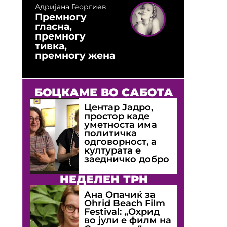
Адријана Георгиев
Премногу
гласна,
премногу
тивка,
премногу жена
БОЦКАМЕ ВО САБОТА
Центар Јадро,
простор каде
уметноста има
политичка
одговорност, а
културата е
заедничко добро
НЕДЕЛЕН ТРН
Ана Опачиќ за
Оhrid Beach Film
Festival: „Охрид
во јули е филм на