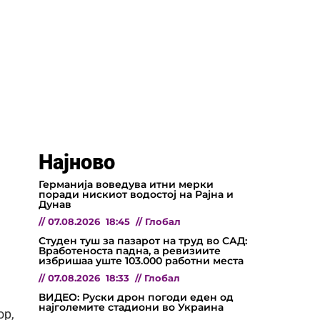
Најново
Германија воведува итни мерки
поради нискиот водостој на Рајна и
Дунав
//
07.08.2026
18:45
//
Глобал
Студен туш за пазарот на труд во САД:
Вработеноста падна, а ревизиите
избришаа уште 103.000 работни места
//
07.08.2026
18:33
//
Глобал
ВИДЕО: Руски дрон погоди еден од
најголемите стадиони во Украина
ор,