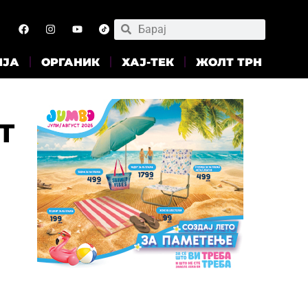
ИЈА
ОРГАНИК
ХАЈ-ТЕК
ЖОЛТ ТРН
т