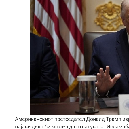
Американскиот претседател Доналд Трамп изја
најави дека би можел да отпатува во Исламаб