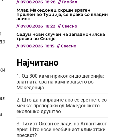
//
07.08.2026
18:28
//
Глобал
Млад Македонец скрши вратен
пршлен во Турција, се враќа со владин
авион
//
07.08.2026
18:22
//
Свесно
а
Седум нови случаи на западнонилска
треска во Скопје
да
//
07.08.2026
18:15
//
Свесно
Најчитано
ки
Од 300 камп-приколки до депонија:
златната ера на кампирањето во
Македонија
нал
Што да направите ако се сретнете со
мечка: препораки од Македонското
еколошко друштво
а
Тихиот Океан се лади, но Атлантикот
врие: Што носи необичниот климатски
пресврт?