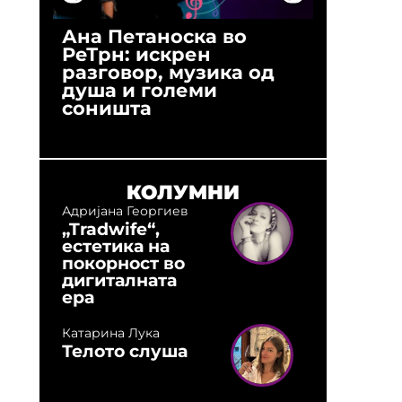
Ана Петаноска во
Ристо 
РеТрн: искрен
(Арханг
разговор, музика од
години
душа и големи
студио:
соништа
музика,
оловни
КОЛУМНИ
Адријана Георгиев
„Tradwife“,
естетика на
покорност во
дигиталната
ера
Катарина Лука
Телото слуша