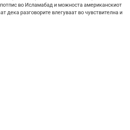
н потпис во Исламабад и можноста американскиот
ат дека разговорите влегуваат во чувствителна и