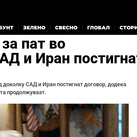
БУНТ
ЗЕЛЕНО
СВЕСНО
ГЛОБАЛ
СТОР
за пат во
АД и Иран постигна
 доколку САД и Иран постигнат договор, додека
ата продолжуваат.