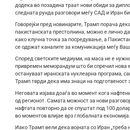
додека во позадина траат нови обиди за дипл
следната рунда разговори меѓу САД и Иран би
Говорејќи пред новинарите, Трамп порача дека
пакистанската престолнина, можно е лично д
како клучна точка за посредување, а Пакиста
се одржат каналите за комуникација меѓу Ваш
Според светските медиуми, на маса не е нужн
привремен меморандум што би спречил нова ес
остануваат иранската нуклеарна програма, са
Трамп тврди дека има знаци на подготвеност 
Неговата изјава доаѓа во момент кога нафтени
од регионот. Самата можност за нови разгово
нафтата повторно да се спуштат под 100 дола
во моментов влијае врз глобалната економија
Иако Трамп вели дека војната со Иран „треба 