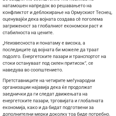
натамошен напредок во решавањето на
конфликтот и деблокирање на Ормускиот Теснец,
оценувајќи дека војната создава сè поголема
загриженост за глобалниот економски раст и
стабилноста на цените.
„Неизвесноста и понатаму е висока, а
последиците од војната би можеле да траат
подолго. Енергетските пазари и транспортот на
стоки остануваат под силен притисок“, се
наведува во соопштението.
Претставниците на четирите меѓународни
организации најавија дека ќе продолжат
заеднички да ги следат движењата на
енергетските пазари, трговијата и глобалната
економија, како и да бидат подготвени за
дополнителни мерки доколку тоа биде потребно.