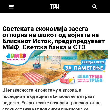
Светската економија засега
отпорна на шокот од војната на
Блискиот Исток, предупредуваат
ММФ, Светска банка и СТО
„Неизвесноста и понатаму е висока, а
последиците од војната би можеле да траат
подолго. Енергетските пазари и транспортот на
стоки остануваат под силен притисок“, се