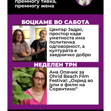
премногу тивка,
премногу жена
БОЦКАМЕ ВО САБОТА
Центар Јадро,
простор каде
уметноста има
политичка
одговорност, а
културата е
заедничко добро
НЕДЕЛЕН ТРН
Ана Опачиќ за
Оhrid Beach Film
Festival: „Охрид во
јули е филм на
Сорентино“