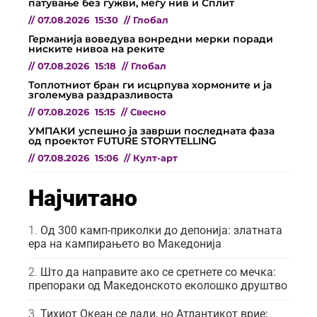
патување без гужви, меѓу нив и Сплит
//
07.08.2026
15:30
//
Глобал
Германија воведува вонредни мерки поради
ниските нивоа на реките
//
07.08.2026
15:18
//
Глобал
Топлотниот бран ги исцрпува хормоните и ја
зголемува раздразливоста
//
07.08.2026
15:15
//
Свесно
УМПАКИ успешно ја заврши последната фаза
од проектот FUTURE STORYTELLING
//
07.08.2026
15:06
//
Култ-арт
Најчитано
Од 300 камп-приколки до депонија: златната
ера на кампирањето во Македонија
Што да направите ако се сретнете со мечка:
препораки од Македонското еколошко друштво
Тихиот Океан се лади, но Атлантикот врие: