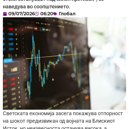
наведува во соопштението.
09/07/2026
06:20
Глобал
Светската економија засега покажува отпорност
на шокот предизвикан од војната на Блискиот
Исток, но неизвесноста останува висока, а