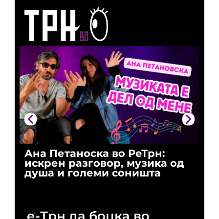
Ана Петаноска во РеТрн:
Ри
искрен разговор, музика од
го
душа и големи соништа
За
и 
е-Трн да боцка во