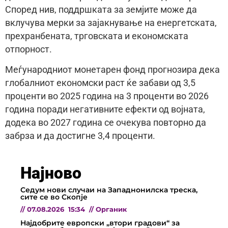
Според нив, поддршката за земјите може да
вклучува мерки за зајакнување на енергетската,
прехранбената, трговската и економската
отпорност.
Меѓународниот монетарен фонд прогнозира дека
глобалниот економски раст ќе забави од 3,5
проценти во 2025 година на 3 проценти во 2026
година поради негативните ефекти од војната,
додека во 2027 година се очекува повторно да
забрза и да достигне 3,4 проценти.
Најново
Седум нови случаи на Западнонилска треска,
сите се во Скопје
//
07.08.2026
15:34
//
Органик
Најдобрите европски „втори градови“ за