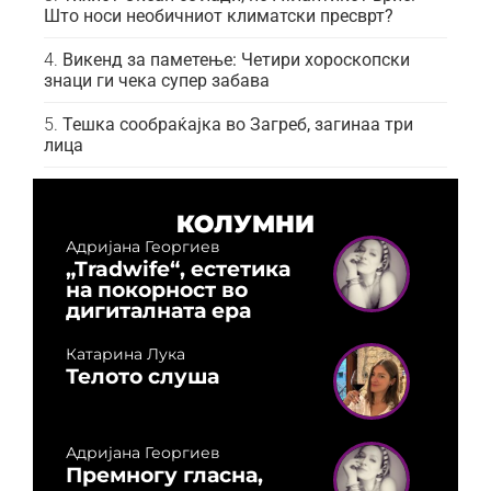
Што носи необичниот климатски пресврт?
Викенд за паметење: Четири хороскопски
знаци ги чека супер забава
Тешка сообраќајка во Загреб, загинаа три
лица
КОЛУМНИ
Адријана Георгиев
„Tradwife“, естетика
на покорност во
дигиталната ера
Катарина Лука
Телото слуша
Адријана Георгиев
Премногу гласна,