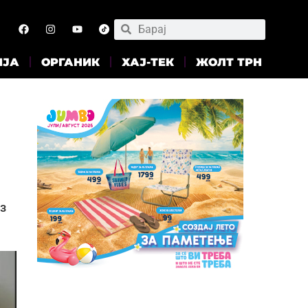
ИЈА
ОРГАНИК
ХАЈ-ТЕК
ЖОЛТ ТРН
з