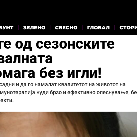
БУНТ
ЗЕЛЕНО
СВЕСНО
ГЛОБАЛ
СТОР
те од сезонските
валната
мага без игли!
адни и да го намалат квалитетот на животот на
мунотерапија нуди брзо и ефективно олеснување, бе
екти.