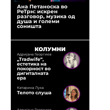
Ана Петаноска во
Ристо 
РеТрн: искрен
(Арханг
разговор, музика од
години
душа и големи
студио:
соништа
музика,
оловни
КОЛУМНИ
Адријана Георгиев
„Tradwife“,
естетика на
покорност во
дигиталната
ера
Катарина Лука
Телото слуша
Адријана Георгиев