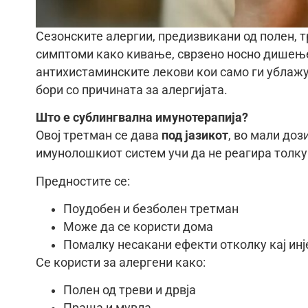
Сезонските алергии, предизвикани од полен, т
симптоми како кивање, сврзено носно дишење,
антихистаминските лекови кои само ги ублаж
бори со причината за алергијата.
Што е сублингвална имунотерапија?
Овој третман се дава
под јазикот
, во мали доз
имунолошкиот систем учи да не реагира толку
Предностите се:
Поудобен и безболен третман
Може да се користи дома
Помалку несакани ефекти отколку кај ин
Се користи за алергени како:
Полен од треви и дрвја