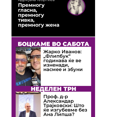
Премногу
гласна,
премногу
тивка,
премногу жена
БОЦКАМЕ ВО САБОТА
Жарко Иванов:
„Флипбук“
годинава ќе ве
изненади,
насмее и збуни
НЕДЕЛЕН ТРН
Проф. д-р
Александар
Трајковски: Што
ќе изгубевме без
Ана Липша?