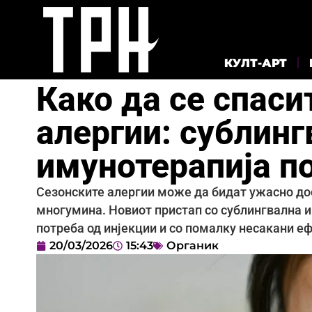
КУЛТ-АРТ
Како да се спаси
алергии: сублинг
имунотерапија по
Сезонските алергии може да бидат ужасно дос
многумина. Новиот пристап со сублингвална и
потреба од инјекции и со помалку несакани еф
20/03/2026
15:43
Органик