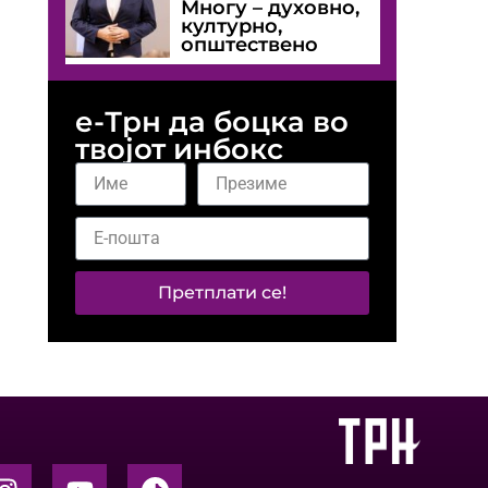
Многу – духовно,
културно,
општествено
е-Трн да боцка во
твојот инбокс
Претплати се!