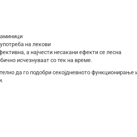
таминици
 употреба на лекови
фективна, а најчести несакани ефекти се лесна
обично исчезнуваат со тек на време.
ително да го подобри секојдневното функционирање 
и.