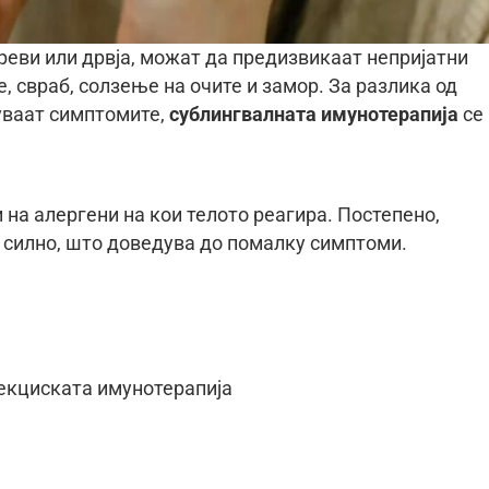
реви или дрвја, можат да предизвикаат непријатни
 свраб, солзење на очите и замор. За разлика од
уваат симптомите,
сублингвалната имунотерапија
се
и на алергени на кои телото реагира. Постепено,
 силно, што доведува до помалку симптоми.
јекциската имунотерапија