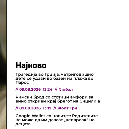
Најново
Трагедија во Грција: Четригодишно
дете се удави во базен на плажа во
Парос
//
09.08.2026
13:24
//
Глобал
Римски брод со стотици амфори за
вино откриен крај брегот на Сицилија
//
09.08.2026
13:19
//
Жолт Трн
Google Wallet со новитет: Родителите
ќе може да им даваат „џепарлак“ на
децата