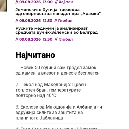
//
09.08.2026
13:00
//
Хај-тек
Јеменските Хути ја презедоа
одговорноста за нападот врз „Арамко“
//
09.08.2026
12:53
//
Глобал
Руските медиуми ја анализираат
средбата Вучиќ-Зеленски во Белград
//
09.08.2026
12:50
//
Глобал
Најчитано
Човек 50 години сам градел замок
од камен, а влезот и денес е бесплатен
Пекол над Македонија: Црвен
топлотен бран, температурите
повторно над 40°C
Еколози од Македонија и Албанија ги
здружија силите за заштита на
планината Јабланица