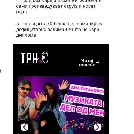
Град без кирија и сметки: Жителите
сами произведуваат струја и носат
вода
Плати до 7.700 евра во Германија за
дефицитарно занимање што не бара
диплома
Читај
повеќе
и