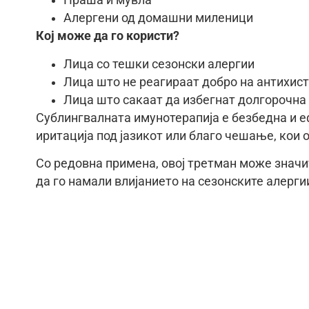
Праша и мувла
Алергени од домашни миленици
Кој може да го користи?
Лица со тешки сезонски алергии
Лица што не реагираат добро на антихис
Лица што сакаат да избегнат долгорочна
Сублингвалната имунотерапија е безбедна и е
иритација под јазикот или благо чешање, кои 
Со редовна примена, овој третман може знач
да го намали влијанието на сезонските алерги