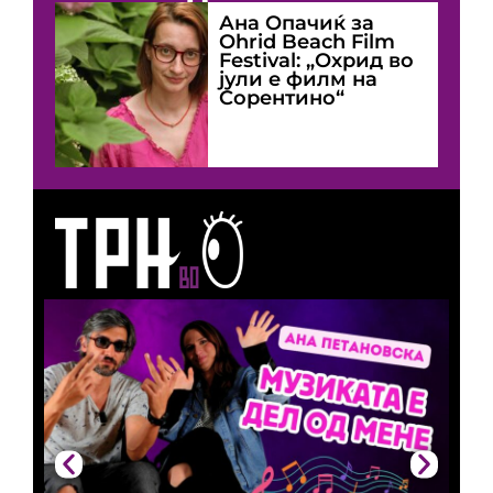
Ана Опачиќ за
Оhrid Beach Film
Festival: „Охрид во
јули е филм на
Сорентино“