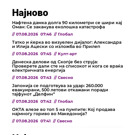
Најново
Нафтена дамка долга 90 километри се шири кај
Оман: Се заканува еколошка катастрофа
//
07.08.2026
07:46
//
Глобал
Татко и ќерка во визуелен дијалог: Александра
и Илија Ацески со изложба во Прилеп
//
07.08.2026
07:45
//
Култ-арт
Денеска делови од Скопје без струја:
Проверете дали сте на списокот и кога се враќа
електричната енергија
//
07.08.2026
07:43
//
Свесно
Јапонија се подготвува за удар: 260.000
евакуирани, 500 летови откажани поради
тајфунот „Делфин“
//
07.08.2026
07:42
//
Глобал
ОКТА влезе во топ 5 на пумпите: Кој продава
најмногу гориво во Македонија?
//
07.08.2026
07:41
//
Свесно