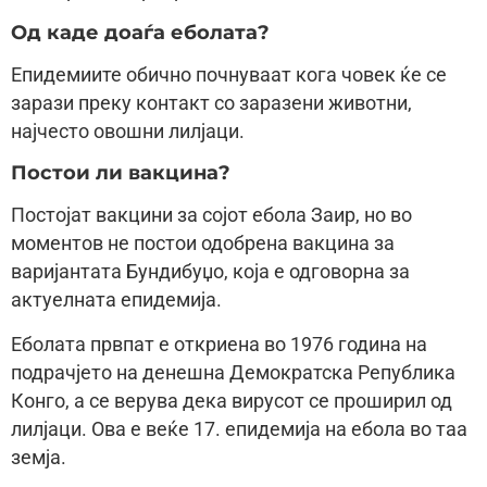
Од каде доаѓа еболата?
Епидемиите обично почнуваат кога човек ќе се
зарази преку контакт со заразени животни,
најчесто овошни лилјаци.
Постои ли вакцина?
Постојат вакцини за сојот ебола Заир, но во
моментов не постои одобрена вакцина за
варијантата Бундибуџо, која е одговорна за
актуелната епидемија.
Еболата првпат е откриена во 1976 година на
подрачјето на денешна Демократска Република
Конго, а се верува дека вирусот се проширил од
лилјаци. Ова е веќе 17. епидемија на ебола во таа
земја.