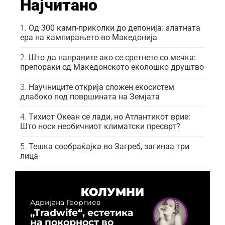
Најчитано
Од 300 камп-приколки до депонија: златната
ера на кампирањето во Македонија
Што да направите ако се сретнете со мечка:
препораки од Македонското еколошко друштво
Научниците открија сложен екосистем
длабоко под површината на Земјата
Тихиот Океан се лади, но Атлантикот врие:
Што носи необичниот климатски пресврт?
Тешка сообраќајка во Загреб, загинаа три
лица
КОЛУМНИ
Адријана Георгиев
„Tradwife“, естетика
на покорност во