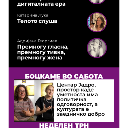
дигиталната ера
Катарина Лука
Телото слуша
Адријана Георгиев
Премногу гласна,
премногу тивка,
премногу жена
БОЦКАМЕ ВО САБОТА
Центар Јадро,
простор каде
уметноста има
политичка
одговорност, а
културата е
заедничко добро
НЕДЕЛЕН ТРН