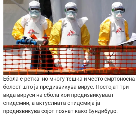
Ебола е ретка, но многу тешка и често смртоносна
болест што ја предизвикува вирус. Постојат три
вида вируси на ебола кои предизвикуваат
епидемии, а актуелната епидемија ја
предизвикува сојот познат како Бундибуџо.