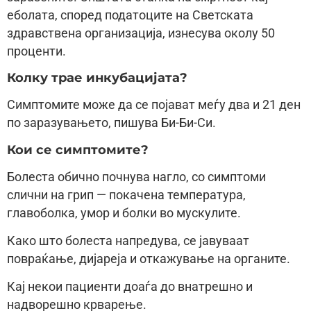
еболата, според податоците на Светската
здравствена организација, изнесува околу 50
проценти.
Колку трае инкубацијата?
Симптомите може да се појават меѓу два и 21 ден
по заразувањето, пишува Би-Би-Си.
Кои се симптомите?
Болеста обично почнува нагло, со симптоми
слични на грип — покачена температура,
главоболка, умор и болки во мускулите.
Како што болеста напредува, се јавуваат
повраќање, дијареја и откажување на органите.
Кај некои пациенти доаѓа до внатрешно и
надворешно крварење.