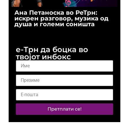
Ана Петаноска во РеТрн:
Ри
искрен разговор, музика од
го
душа и големи соништа
За
и 
е-Трн да боцка во
твојот инбокс
Претплати се!