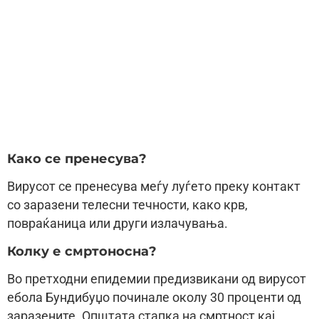
Како се пренесува?
Вирусот се пренесува меѓу луѓето преку контакт
со заразени телесни течности, како крв,
повраќаница или други излачувања.
Колку е смртоносна?
Во претходни епидемии предизвикани од вирусот
ебола Бундибуџо починале околу 30 проценти од
заразените. Општата стапка на смртност кај