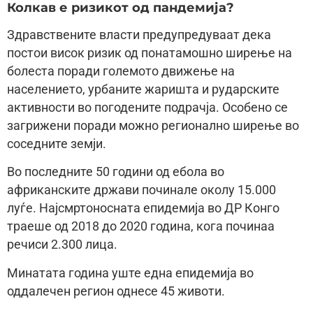
Колкав е ризикот од пандемија?
Здравствените власти предупредуваат дека
постои висок ризик од понатамошно ширење на
болеста поради големото движење на
населението, урбаните жаришта и рударските
активности во погодените подрачја. Особено се
загрижени поради можно регионално ширење во
соседните земји.
Во последните 50 години од ебола во
африканските држави починале околу 15.000
луѓе. Најсмртоносната епидемија во ДР Конго
траеше од 2018 до 2020 година, кога починаа
речиси 2.300 лица.
Минатата година уште една епидемија во
оддалечен регион однесе 45 животи.