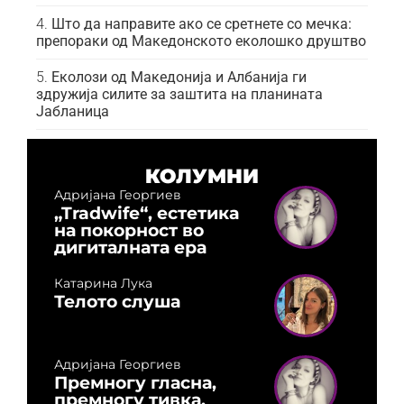
Што да направите ако се сретнете со мечка:
препораки од Македонското еколошко друштво
Еколози од Македонија и Албанија ги
здружија силите за заштита на планината
Јабланица
КОЛУМНИ
Адријана Георгиев
„Tradwife“, естетика
на покорност во
дигиталната ера
Катарина Лука
Телото слуша
Адријана Георгиев
Премногу гласна,
премногу тивка,