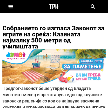
Собранието го изгласа Законот за
игрите на среќа: Казината
најмалку 500 метри од
училиштата
Предлог-законот беше утврден од Владата
минатиот месец и претставува едно од клучните
законски решенија со кои се најавува засилена
контрола и ограничување на влијанието на игрите