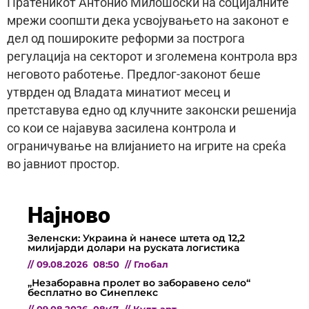
Пратеникот Антонио Милошоски на социјалните
мрежи соопшти дека усвојувањето на законот е
дел од пошироките реформи за построга
регулација на секторот и зголемена контрола врз
неговото работење. Предлог-законот беше
утврден од Владата минатиот месец и
претставува едно од клучните законски решенија
со кои се најавува засилена контрола и
ограничување на влијанието на игрите на среќа
во јавниот простор.
Најново
Зеленски: Украина ѝ нанесе штета од 12,2
милијарди долари на руската логистика
//
09.08.2026
08:50
//
Глобал
„Незаборавна пролет во заборавено село“
бесплатно во Синеплекс