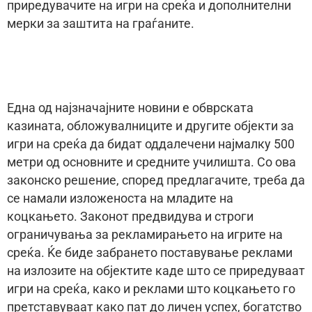
приредувачите на игри на среќа и дополнителни
мерки за заштита на граѓаните.
Една од најзначајните новини е обврската
казината, обложувалниците и другите објекти за
игри на среќа да бидат оддалечени најмалку 500
метри од основните и средните училишта. Со ова
законско решение, според предлагачите, треба да
се намали изложеноста на младите на
коцкањето. Законот предвидува и строги
ограничувања за рекламирањето на игрите на
среќа. Ќе биде забрането поставување реклами
на излозите на објектите каде што се приредуваат
игри на среќа, како и реклами што коцкањето го
претставуваат како пат до личен успех, богатство