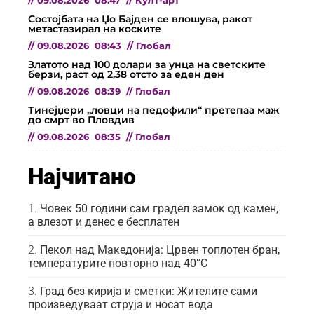
//
09.08.2026
08:47
//
Култ-арт
Состојбата на Џо Бајден се влошува, ракот
метастазирал на коските
//
09.08.2026
08:43
//
Глобал
Златото над 100 долари за унца на светските
берзи, раст од 2,38 отсто за еден ден
//
09.08.2026
08:39
//
Глобал
Тинејџери „ловци на педофили“ претепаа маж
до смрт во Пловдив
//
09.08.2026
08:35
//
Глобал
Најчитано
Човек 50 години сам градел замок од камен,
а влезот и денес е бесплатен
Пекол над Македонија: Црвен топлотен бран,
температурите повторно над 40°C
Град без кирија и сметки: Жителите сами
произведуваат струја и носат вода