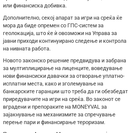
или финансиска добивка.
Дополнително, секој апарат за игри на среќа ќе
мора да биде опремен со ГПС-систем за
геолокација, што ќе ѝ овозможи на Управа за
јавни приходи континуирано следење и контрола
на нивната работа.
Новото законско решение предвидува и забрана
за мултиплицирање на лиценците, воведување
нови финансиски давачки за отворање уплатно-
исплатни места, како и зголемување на
банкарските гаранции што треба да ги обезбедат
приредувачите на игри на среќа. Во законот се
вградени и препораките на MONEYVAL за
зајакнување на механизмите за спречување
перење пари и финансирање тероризам.