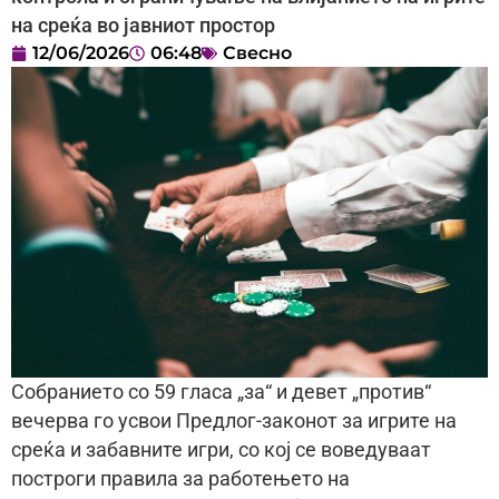
на среќа во јавниот простор
12/06/2026
06:48
Свесно
Собранието со 59 гласа „за“ и девет „против“
вечерва го усвои Предлог-законот за игрите на
среќа и забавните игри, со кој се воведуваат
построги правила за работењето на