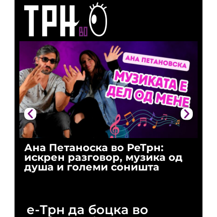
Ана Петаноска во РеТрн:
Ри
искрен разговор, музика од
го
душа и големи соништа
За
и 
е-Трн да боцка во