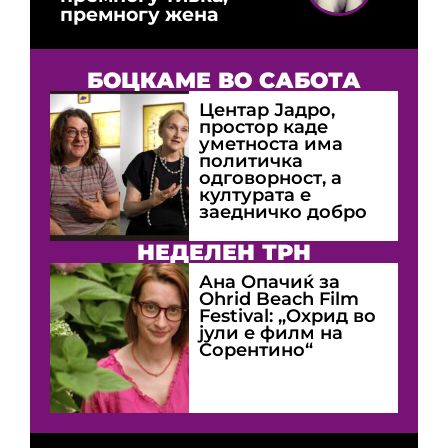
премногу жена
БОЦКАМЕ ВО САБОТА
Центар Јадро,
простор каде
уметноста има
политичка
одговорност, а
културата е
заедничко добро
НЕДЕЛЕН ТРН
Ана Опачиќ за
Оhrid Beach Film
Festival: „Охрид во
јули е филм на
Сорентино“