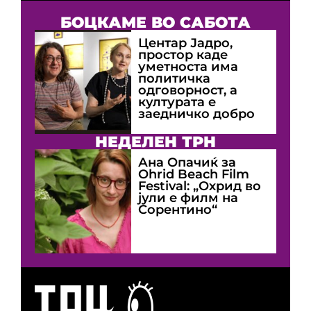
БОЦКАМЕ ВО САБОТА
Центар Јадро,
простор каде
уметноста има
политичка
одговорност, а
културата е
заедничко добро
НЕДЕЛЕН ТРН
Ана Опачиќ за
Оhrid Beach Film
Festival: „Охрид во
јули е филм на
Сорентино“