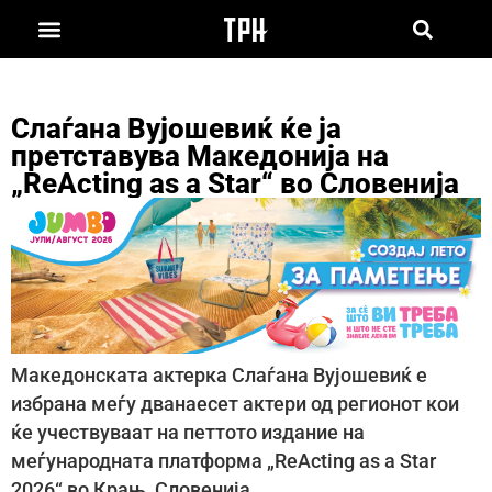
Слаѓана Вујошевиќ ќе ја
претставува Македонија на
„ReActing as a Star“ во Словенија
Македонската актерка Слаѓана Вујошевиќ е
избрана меѓу дванаесет актери од регионот кои
ќе учествуваат на петтото издание на
меѓународната платформа „ReActing as a Star
2026“ во Крањ, Словенија.