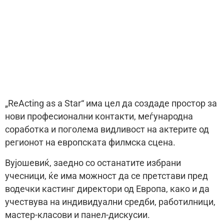
„ReActing as a Star“ има цел да создаде простор за
нови професионални контакти, меѓународна
соработка и поголема видливост на актерите од
регионот на европската филмска сцена.
Вујошевиќ, заедно со останатите избрани
учесници, ќе има можност да се претстави пред
водечки кастинг директори од Европа, како и да
учествува на индивидуални средби, работилници,
мастер-класови и панел-дискусии.