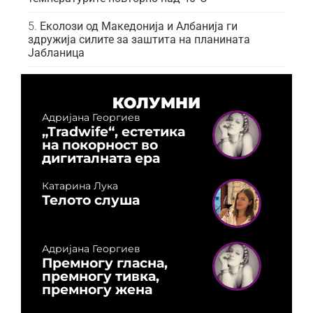
Еколози од Македонија и Албанија ги
здружија силите за заштита на планината
Јабланица
КОЛУМНИ
Адријана Георгиев
„Tradwife“, естетика
на покорност во
дигиталната ера
Катарина Лука
Телото слуша
Адријана Георгиев
Премногу гласна,
премногу тивка,
премногу жена