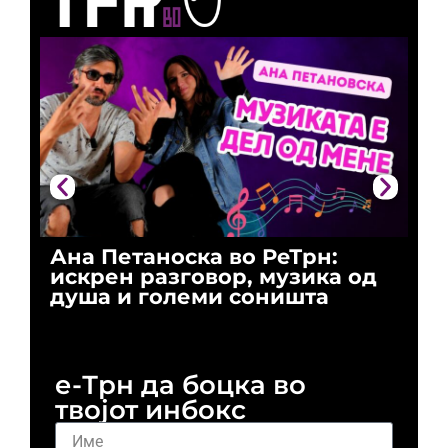
Ана Петаноска во РеТрн:
Ри
искрен разговор, музика од
го
душа и големи соништа
За
и 
е-Трн да боцка во
твојот инбокс