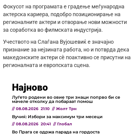
Фокусот на програмата е градење меѓународна
актерска кариера, подобро позиционирање на
регионалните актери и отворање нови можности
за соработка во филмската индустрија.
Учеството на Слаѓана Вујошевиќ е значајно
признание за нејзината работа, но и потврда дека
македонските актери сè поактивно се присутни на
регионалната и европската сцена.
Најново
Луѓето родени во овие три знаци попрво би се
мачеле отколку да побараат помош
//
08.08.2026
21:10
//
Жолт Трн
Вучиќ: Избори за максимум три месеци
//
08.08.2026
20:41
//
Глобал
Во Прага се одржа парада на гордоста