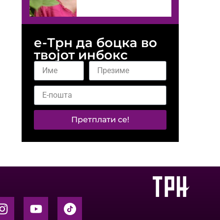
е-Трн да боцка во
твојот инбокс
Претплати се!