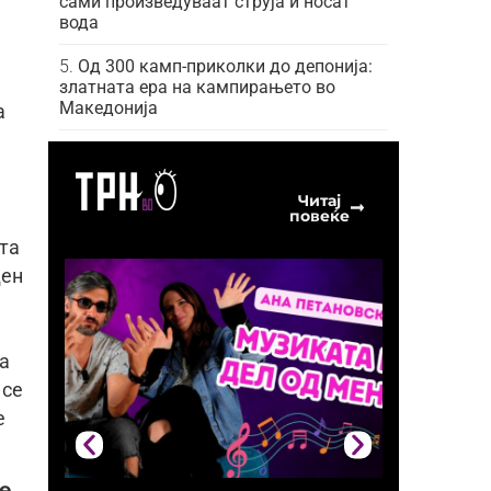
сами произведуваат струја и носат
вода
Од 300 камп-приколки до депонија:
златната ера на кампирањето во
Македонија
а
Читај
повеќе
ата
ден
та
 се
е
те