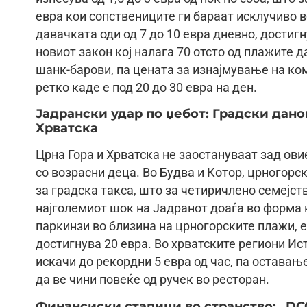
евра кои сопствениците ги бараат исклучиво во
давачката оди од 7 до 10 евра дневно, достиг
новиот закон кој налага 70 отсто од плажите д
шанк-барови, па цената за изнајмување на ко
ретко каде е под 20 до 30 евра на ден.
Јадрански удар по џебот: Градски дано
Хрватска
Црна Гора и Хрватска не заостануваат зад ови
со возрасни деца. Во Будва и Котор, црногорс
за градска такса, што за четиричлено семејств
најголемиот шок на Јадранот доаѓа во форма 
паркинзи во близина на црногорските плажи, ед
достигнува 20 евра. Во хрватските региони Ис
искачи до рекордни 5 евра од час, па остава
да ве чини повеќе од ручек во ресторан.
Финансиски стапици во странство: „DC