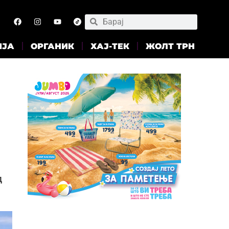
ИЈА
ОРГАНИК
ХАЈ-ТЕК
ЖОЛТ ТРН
д