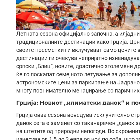
Летната сезона официјално започна, а илјадни
традиционалните дестинации како Грција, Црна
своите пресметки ги вклучуваат само цените з
дестинации ги очекува непријатно изненадув
српски „Блиц“, новите, драстично зголемени 
ќе го поскапат семејното летување за дополни
астрономските цени за паркирање на Јадранот
многу повнимателно менаџирање со паричник
Грција: Новиот „климатски данок“ и п
Грција оваа сезона воведува исклучително ст
данок сега е заменет со таканаречен „данок з
на штетите од природни непогоди. Во скромнит
изнесува од 1,5 до 3 евра од ноќ по соба, што