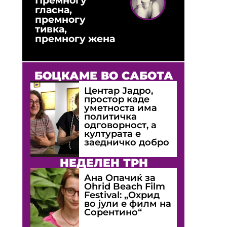
гласна,
премногу
тивка,
премногу жена
БОЦКАМЕ ВО САБОТА
Центар Јадро,
простор каде
уметноста има
политичка
одговорност, а
културата е
заедничко добро
НЕДЕЛЕН ТРН
Ана Опачиќ за
Оhrid Beach Film
Festival: „Охрид
во јули е филм на
Сорентино“