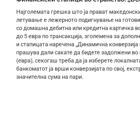
Најголемата грешка што ја прават македонски
летување е лежерното подигнување на готови
со домашна дебитна или кредитна картичка во
до 5 евра по трансакција, зголемена за допол
и стапицата наречена „Динамична конверзија 
прашува дали сакате да бидете задолжени во 
(евра), секогаш треба да ја изберете локалнат
банкоматот ја врши конверзијата по свој, екст
значителна сума на пари.