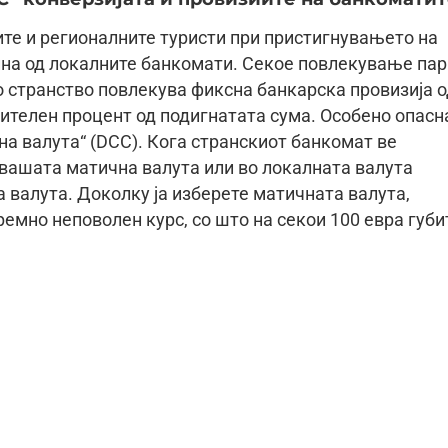
те и регионалните туристи при пристигнувањето на
на од локалните банкомати. Секое повлекување пар
 странство повлекува фиксна банкарска провизија о
нителен процент од подигнатата сума. Особено опасн
на валута“ (DCC). Кога странскиот банкомат ве
вашата матична валута или во локалната валута
а валута. Доколку ја изберете матичната валута,
ремно неповолен курс, со што на секои 100 евра губи