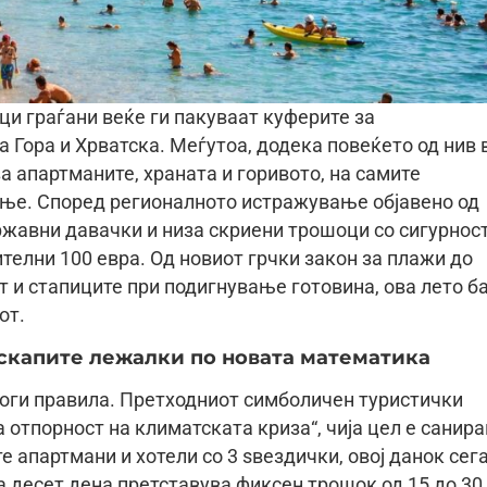
ци граѓани веќе ги пакуваат куферите за
 Гора и Хрватска. Меѓутоа, додека повеќето од нив 
а апартманите, храната и горивото, на самите
ање. Според регионалното истражување објавено од
државни давачки и низа скриени трошоци со сигурнос
телни 100 евра. Од новиот грчки закон за плажи до
 и стапиците при подигнување готовина, ова лето б
от.
оскапите лежалки по новата математика
роги правила. Претходниот симболичен туристички
а отпорност на климатската криза“, чија цел е санир
е апартмани и хотели со 3 ѕвездички, овој данок сег
 за десет дена претставува фиксен трошок од 15 до 30