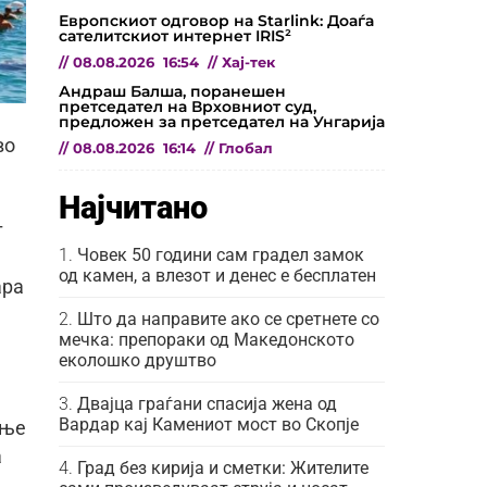
Европскиот одговор на Starlink: Доаѓа
сателитскиот интернет IRIS²
//
08.08.2026
16:54
//
Хај-тек
Андраш Балша, поранешен
претседател на Врховниот суд,
предложен за претседател на Унгарија
во
//
08.08.2026
16:14
//
Глобал
Најчитано
т
Човек 50 години сам градел замок
од камен, а влезот и денес е бесплатен
ара
Што да направите ако се сретнете со
мечка: препораки од Македонското
еколошко друштво
Двајца граѓани спасија жена од
Вардар кај Камениот мост во Скопје
ање
а
Град без кирија и сметки: Жителите