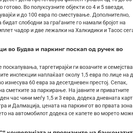
 готово. Во полуксузните објекти со 4 и 5 ѕвезди,
нувајќи и до 100 евра по сместување. Дополнително,
а бидат слободни за граѓаните го намали бројот на
мплет чадор и две лежалки на Халкидики и Тасос сег
ци во Будва и паркинг поскап од ручек во
е поскапувања, таргетирајќи ги возачите и семејств
ките инспекции наплаќаат околу 1,5 евра по лице на 
о изнесува 60 евра за десетдневен престој. Сепак,
на сметките за паркирање. На јавните и приватните
ен час чини меѓу 1,5 и 3 евра, додека дневната кар
тра и Далмација, цената на паркингот во првата зона
њето на автомобилот додека се капете во морето мож
C“ конверзијата и провизиите на банкомати