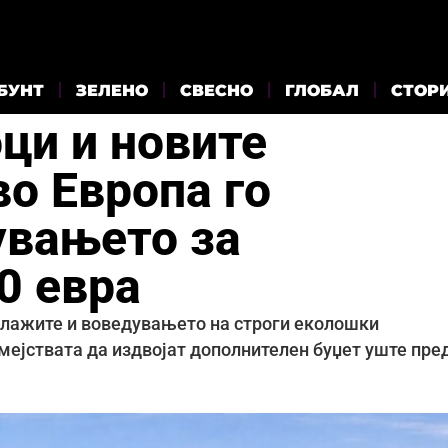
БУНТ
ЗЕЛЕНО
СВЕСНО
ГЛОБАЛ
СТОР
ци и новите
о Европа го
увањето за
0 евра
 плажите и воведувањето на строги еколошки
мејствата да издвојат дополнителен буџет уште пре