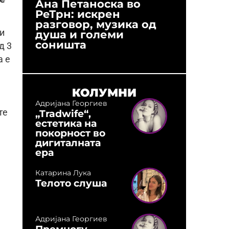
Ана Петаноска во
Ристо 
РеТрн: искрен
(Арханг
разговор, музика од
години
и
душа и големи
студио:
соништа
музика,
д 3
оловни
а е
КОЛУМНИ
Адријана Георгиев
„Tradwife“,
те
естетика на
покорност во
дигиталната
ера
Катарина Лука
Телото слуша
Адријана Георгиев
Премногу