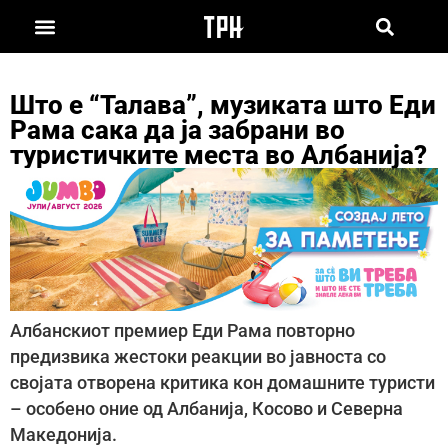
Што е “Талава”, музиката што Еди
Рама сака да ја забрани во
туристичките места во Албанија?
Албанскиот премиер Еди Рама повторно
предизвика жестоки реакции во јавноста со
својата отворена критика кон домашните туристи
– особено оние од Албанија, Косово и Северна
Македонија.