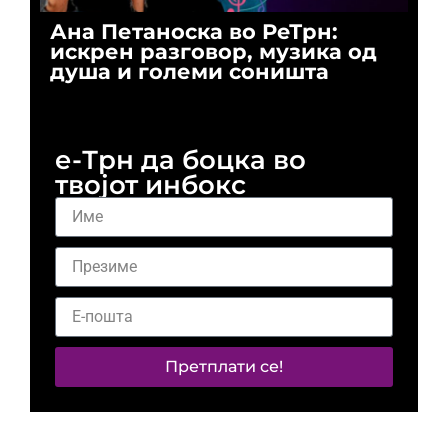
Ана Петаноска во РеТрн:
Ри
искрен разговор, музика од
го
душа и големи соништа
За
и 
е-Трн да боцка во
твојот инбокс
Претплати се!