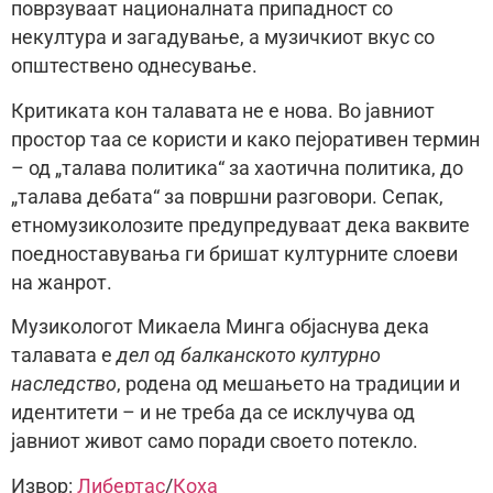
поврзуваат националната припадност со
некултура и загадување, а музичкиот вкус со
општествено однесување.
Критиката кон талавата не е нова. Во јавниот
простор таа се користи и како пејоративен термин
– од „талава политика“ за хаотична политика, до
„талава дебата“ за површни разговори. Сепак,
етномузиколозите предупредуваат дека ваквите
поедноставувања ги бришат културните слоеви
на жанрот.
Музикологот Микаела Минга објаснува дека
талавата е
дел од балканското културно
наследство
, родена од мешањето на традиции и
идентитети – и не треба да се исклучува од
јавниот живот само поради своето потекло.
Извор:
Либертас
/
Коха