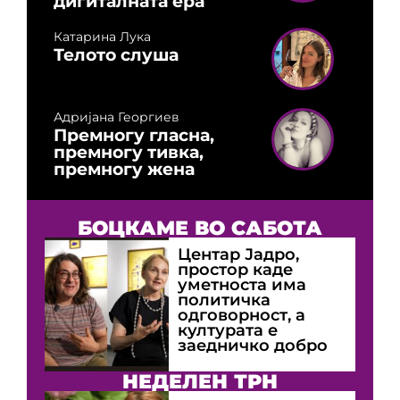
дигиталната ера
Катарина Лука
Телото слуша
Адријана Георгиев
Премногу гласна,
премногу тивка,
премногу жена
БОЦКАМЕ ВО САБОТА
Центар Јадро,
простор каде
уметноста има
политичка
одговорност, а
културата е
заедничко добро
НЕДЕЛЕН ТРН