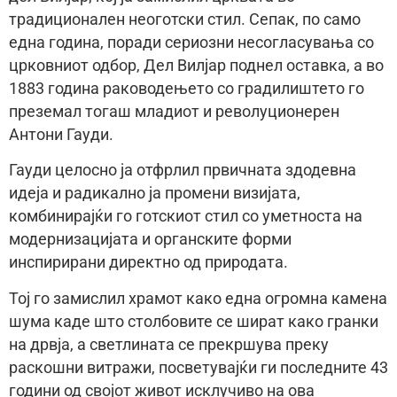
традиционален неоготски стил. Сепак, по само
една година, поради сериозни несогласувања со
црковниот одбор, Дел Вилјар поднел оставка, а во
1883 година раководењето со градилиштето го
преземал тогаш младиот и револуционерен
Антони Гауди.
Гауди целосно ја отфрлил првичната здодевна
идеја и радикално ја промени визијата,
комбинирајќи го готскиот стил со уметноста на
модернизацијата и органските форми
инспирирани директно од природата.
Тој го замислил храмот како една огромна камена
шума каде што столбовите се шират како гранки
на дрвја, а светлината се прекршува преку
раскошни витражи, посветувајќи ги последните 43
години од својот живот исклучиво на ова