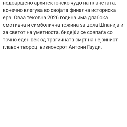
недовршено архитектонско чудо на планетата,
конечно влегува во својата финална историска
ера. Оваа тековна 2026 година има длабока
емотивна и симболична тежина за цела Шпанија и
за светот на уметноста, бидејќи се совпаѓа со
точно еден век од трагичната смрт на нејзиниот
главен творец, визионерот Антони Гауди.