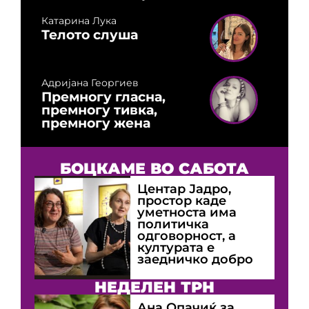
Катарина Лука
Телото слуша
Адријана Георгиев
Премногу гласна,
премногу тивка,
премногу жена
БОЦКАМЕ ВО САБОТА
Центар Јадро,
простор каде
уметноста има
политичка
одговорност, а
културата е
заедничко добро
НЕДЕЛЕН ТРН
Ана Опачиќ за