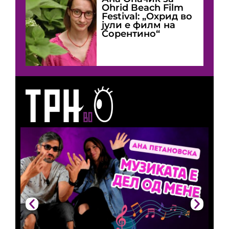
Оhrid Beach Film
Festival: „Охрид во
јули е филм на
Сорентино“