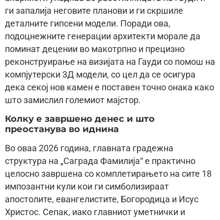
ги запалија неговите планови и ги скршиле
деталните гипсени модели. Поради ова,
подоцнежните генерации архитекти морале да
поминат децении во макотрпно и прецизно
реконструирање на визијата на Гауди со помош на
компјутерски 3Д модели, со цел да се осигура
дека секој нов камен е поставен точно онака како
што замислил големиот мајстор.
Колку е завршено денес и што
преостанува во иднина
Во оваа 2026 година, главната градежна
структура на „Саграда Фамилија“ е практично
целосно завршена со комплетирањето на сите 18
импозантни кули кои ги симболизираат
апостолите, евангелистите, Богородица и Исус
Христос. Сепак, иако главниот уметнички и