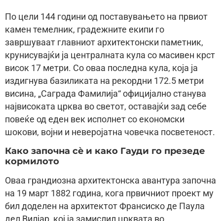
По цели 144 години од поставувањето на првиот
камен темелник, градежните екипи го
завршуваат главниот архитектонски паметник,
крунисувајќи ја централната кула со масивен крст
висок 17 метри. Со оваа последна кула, која ја
издигнува базиликата на рекордни 172.5 метри
висина, „Саграда Фамилија“ официјално станува
највисоката црква во светот, оставајќи зад себе
повеќе од еден век исполнет со економски
шокови, војни и неверојатна човечка посветеност.
Како започна сè и како Гауди го презеде
кормилото
Оваа грандиозна архитектонска авантура започна
на 19 март 1882 година, кога првичниот проект му
бил доделен на архитектот Франсиско де Паула
дел Вилјар, кој ја замислил црквата во