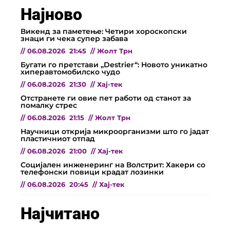
Најново
Викенд за паметење: Четири хороскопски
знаци ги чека супер забава
//
06.08.2026
21:45
//
Жолт Трн
Бугати го претстави „Destrier“: Новото уникатно
хиперавтомобилско чудо
//
06.08.2026
21:30
//
Хај-тек
Отстранете ги овие пет работи од станот за
помалку стрес
//
06.08.2026
21:15
//
Жолт Трн
Научници открија микроорганизми што го јадат
пластичниот отпад
//
06.08.2026
21:00
//
Хај-тек
Социјален инженеринг на Волстрит: Хакери со
телефонски повици крадат лозинки
//
06.08.2026
20:45
//
Хај-тек
Најчитано