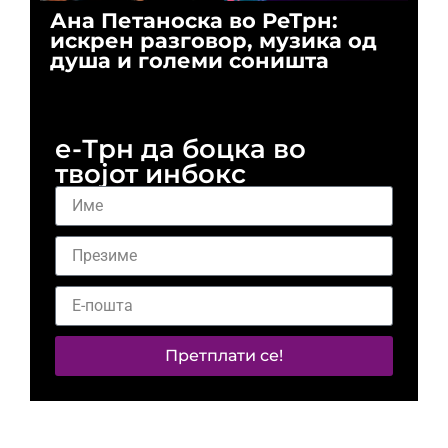
Ана Петаноска во РеТрн:
Ри
искрен разговор, музика од
го
душа и големи соништа
За
и 
е-Трн да боцка во
твојот инбокс
Претплати се!