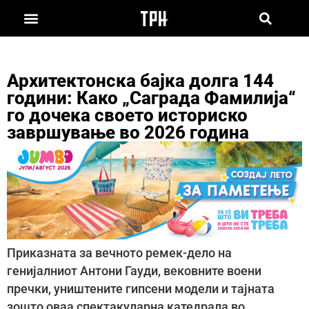
Архитектонска бајка долга 144
години: Како „Саграда Фамилија“
го дочека своето историско
завршување во 2026 година
Приказната за вечното ремек-дело на
генијалниот Антони Гауди, вековните воени
пречки, уништените гипсени модели и тајната
зошто оваа спектакуларна катедрала во