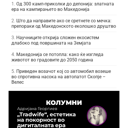
Од 300 камп-приколки до депонија: златната
ера на кампирањето во Македонија
Што да направите ако се сретнете со мечка:
препораки од Македонското еколошко друштво
Научниците открија сложен екосистем
длабоко под површината на Земјата
Македонија се потопла: како ќе изгледа
животот во градовите до 2050 година
Приведен возачот кој со автомобил возеше
во спротивна насока на автопатот Скопје –
Велес
КОЛУМНИ
Адријана Георгиев
„Tradwife“, естетика
на покорност во
дигиталната ера