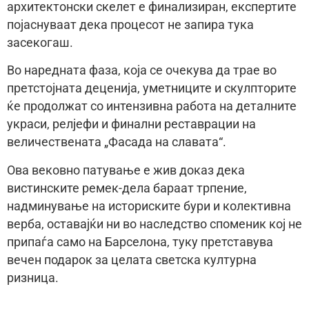
архитектонски скелет е финализиран, експертите
појаснуваат дека процесот не запира тука
засекогаш.
Во наредната фаза, која се очекува да трае во
претстојната деценија, уметниците и скулпторите
ќе продолжат со интензивна работа на деталните
украси, релјефи и финални реставрации на
величествената „Фасада на славата“.
Ова вековно патување е жив доказ дека
вистинските ремек-дела бараат трпение,
надминување на историските бури и колективна
верба, оставајќи ни во наследство споменик кој не
припаѓа само на Барселона, туку претставува
вечен подарок за целата светска културна
ризница.