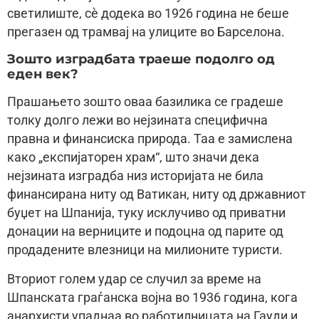
светилиште, сè додека во 1926 година не беше
прегазен од трамвај на улиците во Барселона.
Зошто изградбата траеше подолго од
еден век?
Прашањето зошто оваа базилика се градеше
толку долго лежи во нејзината специфична
правна и финансиска природа. Таа е замислена
како „експијаторен храм“, што значи дека
нејзината изградба низ историјата не била
финансирана ниту од Ватикан, ниту од државниот
буџет на Шпанија, туку исклучиво од приватни
донации на верниците и подоцна од парите од
продадените влезници на милионите туристи.
Вториот голем удар се случил за време на
Шпанската граѓанска војна во 1936 година, кога
анархисти упаднаа во работилницата на Гауди и